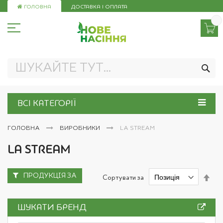
Skip
ГОЛОВНА
ДОСТАВКА І ОПЛАТА
to
Content
ПО
ВСІ КАТЕГОРІЇ
ГОЛОВНА
ВИРОБНИКИ
LA STREAM
LA STREAM
ПРОДУКЦІЯ ЗА
Сор
Сортувати за
у
пор
збі
ШУКАТИ БРЕНД