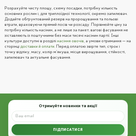
Розрахуйте чисту площу, схему посадки, потрібну кількість
основних рослин і, для триплоїдної технології, окремо запилювач.
Додайте обґрунтований резерв на пророщування та польові
втрати, враховуючи прямий посів чи розсаду. Порівнюйте ціну за
потрібну кількість насінин, а не лише за пакет; вагові фасування не
зіставляють із поштучними без маси тисячі насінин партії. Інші
культури доступні в розділі
насіння овочів
, а умови отримання — на
сторінці
доставки й оплати
. Перед оплатою звірте тип, строк і
точку відліку, масу, колір м’якуша, місце вирощування, стійкості,
запилювач та актуальне фасування.
Email
Отримуйте новинки та акції
ПІДПИСАТИСЯ