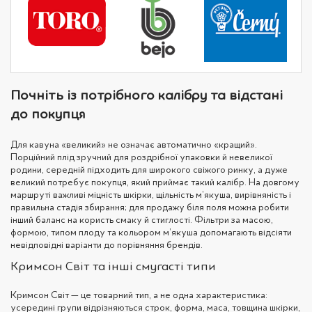
Почніть із потрібного калібру та відстані
до покупця
Для кавуна «великий» не означає автоматично «кращий».
Порційний плід зручний для роздрібної упаковки й невеликої
родини, середній підходить для широкого свіжого ринку, а дуже
великий потребує покупця, який приймає такий калібр. На довгому
маршруті важливі міцність шкірки, щільність м’якуша, вирівняність і
правильна стадія збирання; для продажу біля поля можна робити
інший баланс на користь смаку й стиглості. Фільтри за масою,
формою, типом плоду та кольором м’якуша допомагають відсіяти
невідповідні варіанти до порівняння брендів.
Кримсон Світ та інші смугасті типи
Кримсон Світ — це товарний тип, а не одна характеристика:
усередині групи відрізняються строк, форма, маса, товщина шкірки,