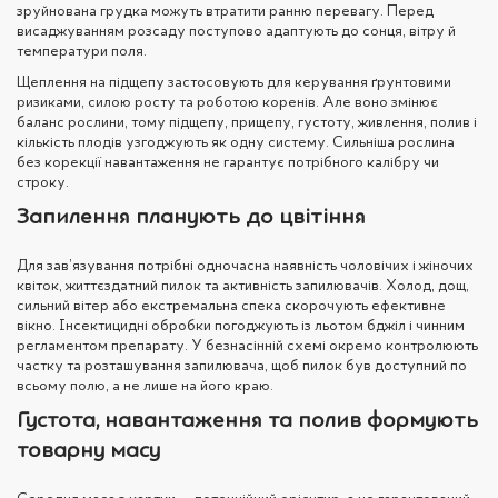
зруйнована грудка можуть втратити ранню перевагу. Перед
висаджуванням розсаду поступово адаптують до сонця, вітру й
температури поля.
Щеплення на підщепу застосовують для керування ґрунтовими
ризиками, силою росту та роботою коренів. Але воно змінює
баланс рослини, тому підщепу, прищепу, густоту, живлення, полив і
кількість плодів узгоджують як одну систему. Сильніша рослина
без корекції навантаження не гарантує потрібного калібру чи
строку.
Запилення планують до цвітіння
Для зав’язування потрібні одночасна наявність чоловічих і жіночих
квіток, життєздатний пилок та активність запилювачів. Холод, дощ,
сильний вітер або екстремальна спека скорочують ефективне
вікно. Інсектицидні обробки погоджують із льотом бджіл і чинним
регламентом препарату. У безнасінній схемі окремо контролюють
частку та розташування запилювача, щоб пилок був доступний по
всьому полю, а не лише на його краю.
Густота, навантаження та полив формують
товарну масу