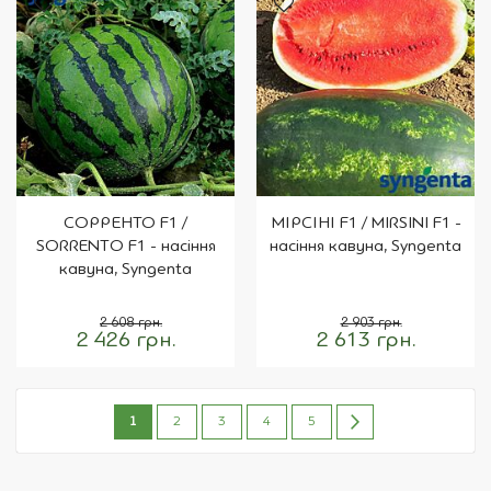
СОРРЕНТО F1 /
МІРСІНІ F1 / MIRSINI F1 -
SORRENTO F1 - насіння
насіння кавуна, Syngenta
кавуна, Syngenta
2 608 грн.
2 903 грн.
2 426 грн.
2 613 грн.
Сторінка
You're
Сторінка
Сторінка
Сторінка
Сторінка
Сторінка
Наступне
1
2
3
4
5
currently
reading