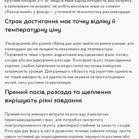
круглим плодом 5–7 кг. Якщо в іншій картці плоїдність або потребу
в запилювачі не вказано, не робіть висновок лише за словом
«безнасінний» у фільтрі — уточнюйте технологічну рекомендацію.
Строк достигання має точку відліку й
температурну ціну
Ультраранній або ранній гібрид дає шанс вийти на ринок раніше, але
календарні дні не працюють незалежно від температури.
Порівнюйте лише строки, відраховані від однакової фази: посіву,
сходів або висаджування розсади. Холодний ґрунт, пошкодження
коріння, слабке запилення та недостатня листкова поверхня
затримують урожай. Для раннього обороту під укриттям оцінюють
не тільки швидкість, а й здатність зав’язувати за прохолодніших
ночей, силу рослини та вентиляцію.
Прямий посів, розсада та щеплення
вирішують різні завдання
Прямий посів зменшує витрати на розсаду й виключає
пересаджувальний стрес, але потребує прогрітого
повітропроникного ґрунту, рівномірної глибини та захисту сходів.
Розсада дає фору в часі й дозволяє точніше зайняти площу, проте
кавун чутливий до пошкодження коренів: перерослі рослини або