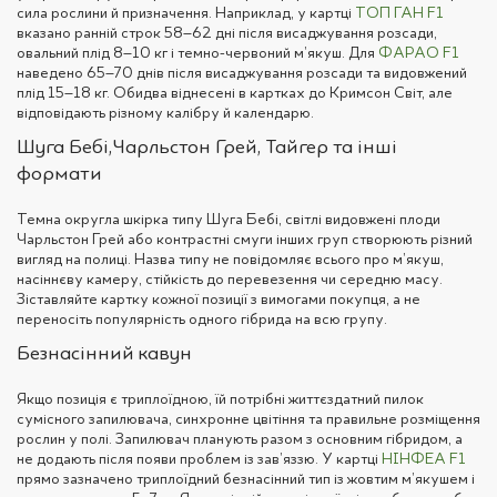
сила рослини й призначення. Наприклад, у картці
ТОП ГАН F1
вказано ранній строк 58–62 дні після висаджування розсади,
овальний плід 8–10 кг і темно-червоний м’якуш. Для
ФАРАО F1
наведено 65–70 днів після висаджування розсади та видовжений
плід 15–18 кг. Обидва віднесені в картках до Кримсон Світ, але
відповідають різному калібру й календарю.
Шуга Бебі, Чарльстон Грей, Тайгер та інші
формати
Темна округла шкірка типу Шуга Бебі, світлі видовжені плоди
Чарльстон Грей або контрастні смуги інших груп створюють різний
вигляд на полиці. Назва типу не повідомляє всього про м’якуш,
насіннєву камеру, стійкість до перевезення чи середню масу.
Зіставляйте картку кожної позиції з вимогами покупця, а не
переносіть популярність одного гібрида на всю групу.
Безнасінний кавун
Якщо позиція є триплоїдною, їй потрібні життєздатний пилок
сумісного запилювача, синхронне цвітіння та правильне розміщення
рослин у полі. Запилювач планують разом з основним гібридом, а
не додають після появи проблем із зав’яззю. У картці
НІНФЕА F1
прямо зазначено триплоїдний безнасінний тип із жовтим м’якушем і