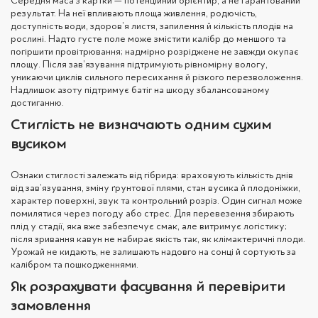
Середня маса з картки — потенційний орієнтир, а не гарантований
результат. На неї впливають площа живлення, родючість,
доступність води, здоров’я листя, запилення й кількість плодів на
рослині. Надто густе поле може змістити калібр до меншого та
погіршити провітрювання; надмірно розріджене не завжди окупає
площу. Після зав’язування підтримують рівномірну вологу,
уникаючи циклів сильного пересихання й різкого перезволоження.
Надлишок азоту підтримує батіг на шкоду збалансованому
достиганню.
Стиглість не визначають одним сухим
вусиком
Ознаки стиглості залежать від гібрида: враховують кількість днів
від зав’язування, зміну ґрунтової плями, стан вусика й плодоніжки,
характер поверхні, звук та контрольний розріз. Один сигнал може
помилятися через погоду або стрес. Для перевезення збирають
плід у стадії, яка вже забезпечує смак, але витримує логістику;
після зривання кавун не набирає якість так, як клімактеричні плоди.
Урожай не кидають, не залишають надовго на сонці й сортують за
калібром та пошкодженнями.
Як розрахувати фасування й перевірити
замовлення