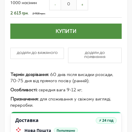
1000 насінин
product
-
+
items
Спеціальна
2 613 грн.
2 903 грн.
ціна
КУПИТИ
ДОДАТИ ДО БАЖАНОГО
ДОДАТИ ДО
ПОРІВНЯННЯ
Термін дозрівання:
60 днів після висадки розсади,
70-75 дня від прямого посіву (ранній);
Особливості:
середня вага 9-12 кг;
Призначення:
для споживання у свіжому вигляді,
переробки.
Доставка
⚡ 24 год
Нова Пошта
Популярно