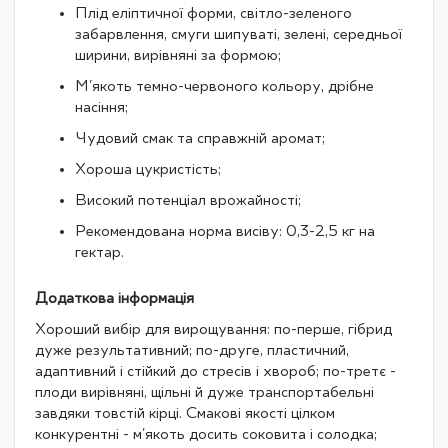
Плід еліптичної форми, світло-зеленого
забарвлення, смуги шипуваті, зелені, середньої
ширини, вирівняні за формою;
М'якоть темно-червоного кольору, дрібне
насіння;
Чудовий смак та справжній аромат;
Хороша цукристість;
Високий потенціал врожайності;
Рекомендована норма висіву: 0,3-2,5 кг на
гектар.
Додаткова інформація
Хороший вибір для вирощування: по-перше, гібрид
дуже результативний; по-друге, пластичний,
адаптивний і стійкий до стресів і хвороб; по-третє -
плоди вирівняні, щільні й дуже транспортабельні
завдяки товстій кірці. Смакові якості цілком
конкурентні - м'якоть досить соковита і солодка;