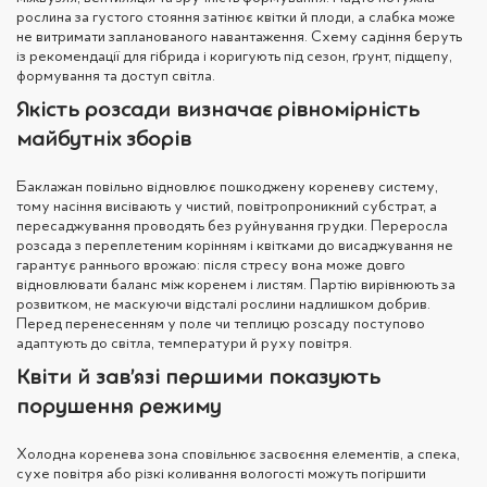
рослина за густого стояння затінює квітки й плоди, а слабка може
не витримати запланованого навантаження. Схему садіння беруть
із рекомендації для гібрида і коригують під сезон, ґрунт, підщепу,
формування та доступ світла.
Якість розсади визначає рівномірність
майбутніх зборів
Баклажан повільно відновлює пошкоджену кореневу систему,
тому насіння висівають у чистий, повітропроникний субстрат, а
пересаджування проводять без руйнування грудки. Переросла
розсада з переплетеним корінням і квітками до висаджування не
гарантує раннього врожаю: після стресу вона може довго
відновлювати баланс між коренем і листям. Партію вирівнюють за
розвитком, не маскуючи відсталі рослини надлишком добрив.
Перед перенесенням у поле чи теплицю розсаду поступово
адаптують до світла, температури й руху повітря.
Квіти й зав’язі першими показують
порушення режиму
Холодна коренева зона сповільнює засвоєння елементів, а спека,
сухе повітря або різкі коливання вологості можуть погіршити