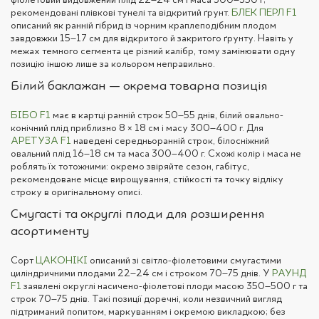
рекомендовані плівкові тунелі та відкритий ґрунт.
БЛЕК ПЕРЛ F1
описаний як ранній гібрид із чорним краплеподібним плодом
завдовжки 15–17 см для відкритого й закритого ґрунту. Навіть у
межах темного сегмента це різний калібр, тому замінювати одну
позицію іншою лише за кольором неправильно.
Білий баклажан — окрема товарна позиція
БІБО F1
має в картці ранній строк 50–55 днів, білий овально-
конічний плід приблизно 8 × 18 см і масу 300–400 г. Для
АРЕТУЗА F1
наведені середньоранній строк, білосніжний
овальний плід 16–18 см та маса 300–400 г. Схожі колір і маса не
роблять їх тотожними: окремо звіряйте сезон, габітус,
рекомендоване місце вирощування, стійкості та точку відліку
строку в оригінальному описі.
Смугасті та округлі плоди для розширення
асортименту
Сорт
ЦАКОНІКІ
описаний зі світло-фіолетовими смугастими
циліндричними плодами 22–24 см і строком 70–75 днів. У
РАУНД
F1
заявлені округлі насичено-фіолетові плоди масою 350–500 г та
строк 70–75 днів. Такі позиції доречні, коли незвичний вигляд
підтриманий попитом, маркуванням і окремою викладкою; без