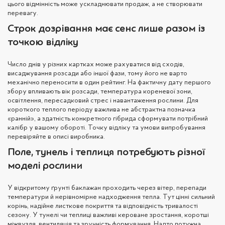
цього відмінність може ускладнювати продаж, а не створювати
перевагу.
Строк дозрівання має сенс лише разом із
точкою відліку
Число днів у різних картках може рахуватися від сходів,
висаджування розсади або іншої фази, тому його не варто
механічно переносити в один рейтинг. На фактичну дату першого
збору впливають вік розсади, температура кореневої зони,
освітлення, пересадковий стрес і навантаження рослини. Для
короткого теплого періоду важлива не абстрактна позначка
«ранній», а здатність конкретного гібрида сформувати потрібний
калібр у вашому обороті. Точку відліку та умови випробування
перевіряйте в описі виробника.
Поле, тунель і теплиця потребують різної
моделі рослини
У відкритому ґрунті баклажан проходить через вітер, перепади
температури й нерівномірне надходження тепла. Тут цінні сильний
корінь, надійне листкове покриття та відповідність тривалості
сезону. У тунелі чи теплиці важливі кероване зростання, коротші
міжвузля, вентиляція та зручність формування. Надто потужна