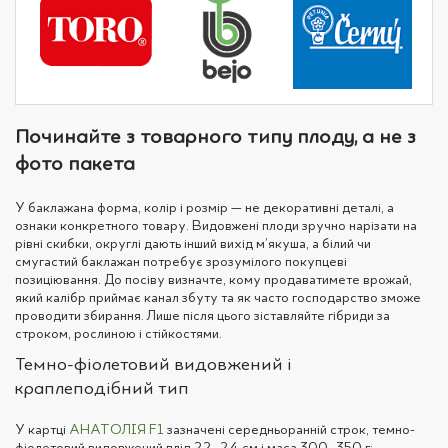
Починайте з товарного типу плоду, а не з
фото пакета
У баклажана форма, колір і розмір — не декоративні деталі, а
ознаки конкретного товару. Видовжені плоди зручно нарізати на
рівні скибки, округлі дають інший вихід м’якуша, а білий чи
смугастий баклажан потребує зрозумілого покупцеві
позиціювання. До посіву визначте, кому продаватимете врожай,
який калібр приймає канал збуту та як часто господарство зможе
проводити збирання. Лише після цього зіставляйте гібриди за
строком, рослиною і стійкостями.
Темно-фіолетовий видовжений і
краплеподібний тип
У картці
АНАТОЛІЯ F1
зазначені середньоранній строк, темно-
фіолетовий видовжений плід 22–24 см і маса 300–350 г;