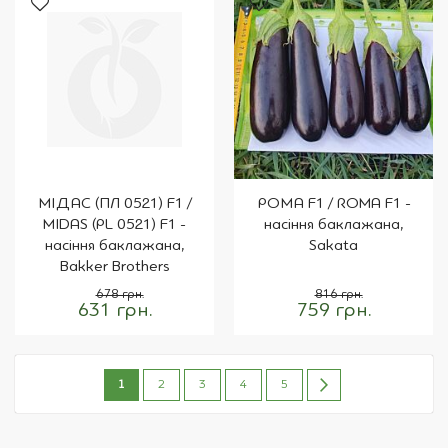
МІДАС (ПЛ 0521) F1 /
РОМА F1 / ROMA F1 -
MIDAS (PL 0521) F1 -
насіння баклажана,
насіння баклажана,
Sakata
Bakker Brothers
678 грн.
816 грн.
631 грн.
759 грн.
Сторінка
You're
Сторінка
Сторінка
Сторінка
Сторінка
Сторінка
Наступне
1
2
3
4
5
currently
reading