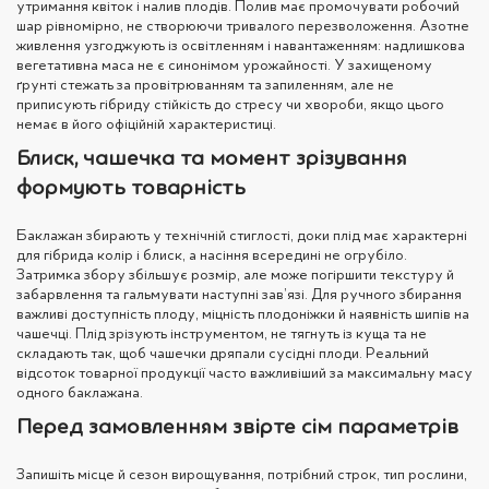
утримання квіток і налив плодів. Полив має промочувати робочий
шар рівномірно, не створюючи тривалого перезволоження. Азотне
живлення узгоджують із освітленням і навантаженням: надлишкова
вегетативна маса не є синонімом урожайності. У захищеному
ґрунті стежать за провітрюванням та запиленням, але не
приписують гібриду стійкість до стресу чи хвороби, якщо цього
немає в його офіційній характеристиці.
Блиск, чашечка та момент зрізування
формують товарність
Баклажан збирають у технічній стиглості, доки плід має характерні
для гібрида колір і блиск, а насіння всередині не огрубіло.
Затримка збору збільшує розмір, але може погіршити текстуру й
забарвлення та гальмувати наступні зав’язі. Для ручного збирання
важливі доступність плоду, міцність плодоніжки й наявність шипів на
чашечці. Плід зрізують інструментом, не тягнуть із куща та не
складають так, щоб чашечки дряпали сусідні плоди. Реальний
відсоток товарної продукції часто важливіший за максимальну масу
одного баклажана.
Перед замовленням звірте сім параметрів
Запишіть місце й сезон вирощування, потрібний строк, тип рослини,