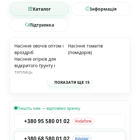
Каталог
Інформація
Підтримка
Насіння овочів оптом і
Насіння томатів
вроздріб
(помідорів)
Насіння огірків для
відкритого ґрунту і
теплиць
ПОКАЗАТИ ЩЕ 15
Пишіть нам — відповімо зранку
+380 95 580 01 02
Vodafone
+380 68 580 01 02
Kyivstar