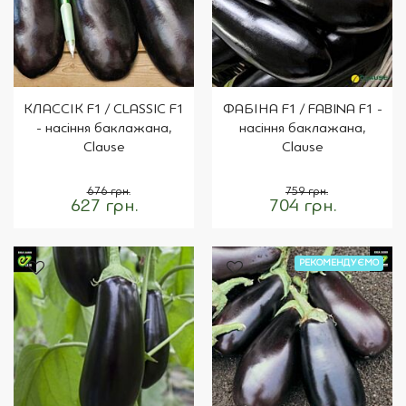
КЛАССІК F1 / CLASSIC F1
ФАБІНА F1 / FABINA F1 -
- насіння баклажана,
насіння баклажана,
Clause
Clause
676 грн.
759 грн.
627 грн.
704 грн.
РЕКОМЕНДУЄМО