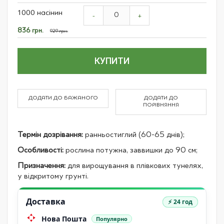
Grouped
1000 насінин
product
-
+
items
Спеціальна
836 грн.
929 грн.
ціна
КУПИТИ
ДОДАТИ ДО БАЖАНОГО
ДОДАТИ ДО
ПОРІВНЯННЯ
Термін дозрівання:
ранньостиглий (60-65 днів);
Особливості:
рослина потужна, заввишки до 90 см;
Призначення:
для вирощування в плівкових тунелях,
у відкритому грунті.
Доставка
⚡ 24 год
Нова Пошта
Популярно