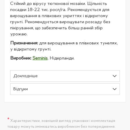
Стійкий до вірусу тютюнової мозаїки. Щільність
посадки 18-22 тис. росл/га. Рекомендується для
вирощування в плівкових укриттях і відкритому
грунті. Рекомендується вирощувати розсаду без
пікірування, що забезпечить більш ранній збір
урожаю.
Призначення:
для вирощування в плівкових тунелях,
у відкритому грунті.
Виробник:
Seminis
, Нідерланди.
Докладніше
Відгуки
*
Характеристики, зовнішній вигляд упаковки і комплектація
товару можуть змінюватись виробником без попередження.