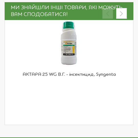
МИ ЗНАЙШЛИ ІНШІ ТОВАРИ, ЯКІ МОЖУТЬ
ВАМ СПОДОБАТИСЯ!
АКТАРА 25 WG В.Г. - інсектицид, Syngenta