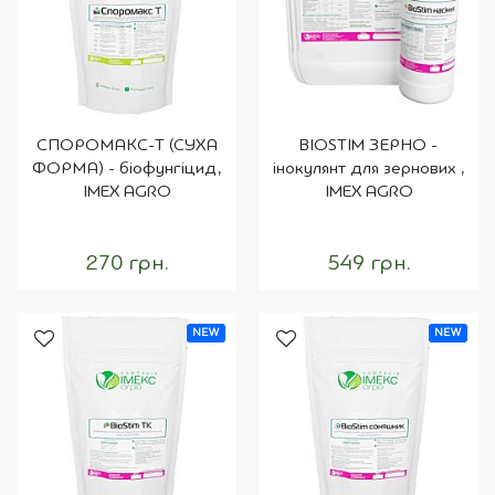
СПОРОМАКС-Т (СУХА
BIOSTIM ЗЕРНО -
ФОРМА) - біофунгіцид,
інокулянт для зернових ,
IMEX AGRO
IMEX AGRO
270 грн.
549 грн.
NEW
NEW