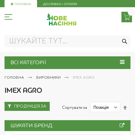
Skip
ГОЛОВНА
ДОСТАВКА І ОПЛАТА
to
Content
ПО
ВСІ КАТЕГОРІЇ
ГОЛОВНА
ВИРОБНИКИ
IMEX AGRO
IMEX AGRO
ПРОДУКЦІЯ ЗА
Сор
Сортувати за
у
пор
збі
ШУКАТИ БРЕНД