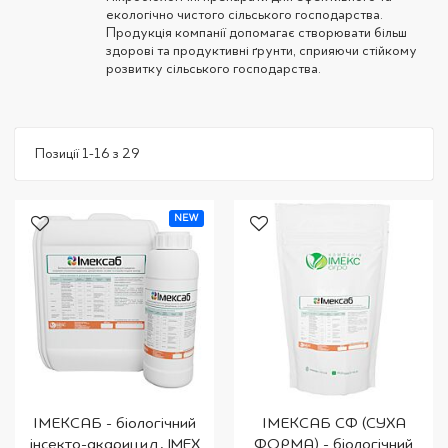
екологічно чистого сільського господарства.
Продукція компанії допомагає створювати більш
здорові та продуктивні ґрунти, сприяючи стійкому
розвитку сільського господарства.
Позиції
1
-
16
з
29
NEW
ІМЕКСАБ - біологічний
ІМЕКСАБ СФ (СУХА
інсекто-акарицид, IMEX
ФОРМА) - біологічний