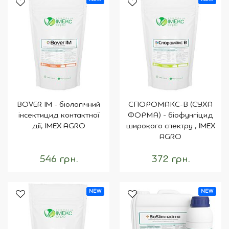
BOVER IM - біологічний
СПОРОМАКС-В (СУХА
інсектицид контактної
ФОРМА) - біофунгіцид
дії, IMEX AGRO
широкого спектру , IMEX
AGRO
546 грн.
372 грн.
NEW
NEW