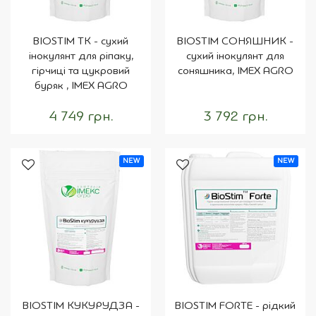
BIOSTIM ТК - сухий
BIOSTIM СОНЯШНИК -
інокулянт для ріпаку,
сухий інокулянт для
гірчиці та цукровий
соняшника, IMEX AGRO
буряк , IMEX AGRO
4 749 грн.
3 792 грн.
NEW
NEW
BIOSTIM КУКУРУДЗА -
BIOSTIM FORTE - рідкий