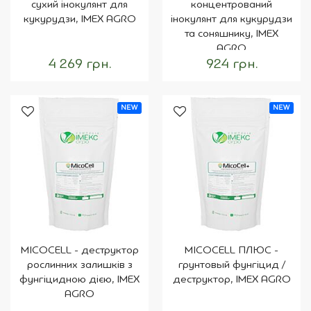
сухий інокулянт для
концентрований
кукурудзи, IMEX AGRO
інокулянт для кукурудзи
та соняшнику, IMEX
AGRO
4 269 грн.
924 грн.
NEW
NEW
MICOCELL - деструктор
MICOCELL ПЛЮС -
рослинних залишків з
грунтовый фунгіцид /
фунгіцидною дією, IMEX
деструктор, IMEX AGRO
AGRO