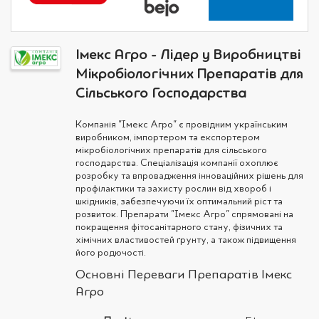
Імекс Агро - Лідер у Виробництві
Мікробіологічних Препаратів для
Сільського Господарства
Компанія "Імекс Агро" є провідним українським
виробником, імпортером та експортером
мікробіологічних препаратів для сільського
господарства. Спеціалізація компанії охоплює
розробку та впровадження інноваційних рішень для
профілактики та захисту рослин від хвороб і
шкідників, забезпечуючи їх оптимальний ріст та
розвиток. Препарати "Імекс Агро" спрямовані на
покращення фітосанітарного стану, фізичних та
хімічних властивостей ґрунту, а також підвищення
його родючості.
Основні Переваги Препаратів Імекс
Агро