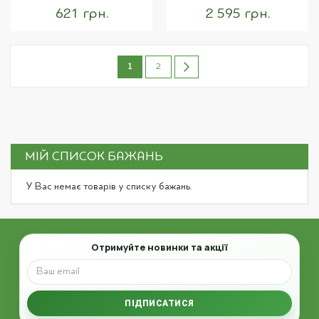
621 грн.
2 595 грн.
Сторінка
You're
Сторінка
Сторінка
Наступне
1
2
currently
reading
page
МІЙ СПИСОК БАЖАНЬ
У Вас немає товарів у списку бажань.
Email
Отримуйте новинки та акції
ПІДПИСАТИСЯ