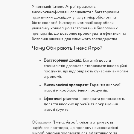
У компанії "Імекс Агро" працюють
висококваліфіковані спеціалісти з багаторічним
практичним досвідом у галузі мікробіології та
біотехнологій. Експерти компанії розробили
унікальну концепцію застосування біологічних
препаратів, що дозволяє пропонувати ефективні та
безпечні рішення для сільського господарства.
Чому Обирають Імекс Агро?
Багаторічний досвід
: Багатий досвід
спеціалістів дозволяє створювати інноваційні
продукти, що відповідають сучасним вимогам
агрономії.
Високоякісні препарати
: Гарантія високої
якості мікробіологічних продуктів.
Ефективні рішення
: Препарати допомагають
досягти високих врожаїв та покращення
якості ґрунту.
Обираючи "Імекс Агро", клієнти отримують
надійного партнера, що пропонує високоякісні
мікробіологічні препарати для ефективного та