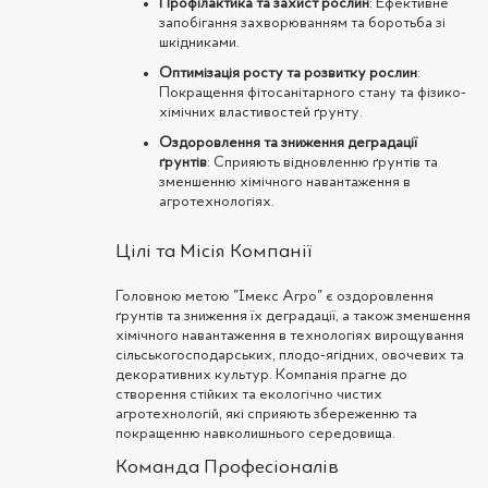
Профілактика та захист рослин
: Ефективне
запобігання захворюванням та боротьба зі
шкідниками.
Оптимізація росту та розвитку рослин
:
Покращення фітосанітарного стану та фізико-
хімічних властивостей ґрунту.
Оздоровлення та зниження деградації
ґрунтів
: Сприяють відновленню ґрунтів та
зменшенню хімічного навантаження в
агротехнологіях.
Цілі та Місія Компанії
Головною метою "Імекс Агро" є оздоровлення
ґрунтів та зниження їх деградації, а також зменшення
хімічного навантаження в технологіях вирощування
сільськогосподарських, плодо-ягідних, овочевих та
декоративних культур. Компанія прагне до
створення стійких та екологічно чистих
агротехнологій, які сприяють збереженню та
покращенню навколишнього середовища.
Команда Професіоналів