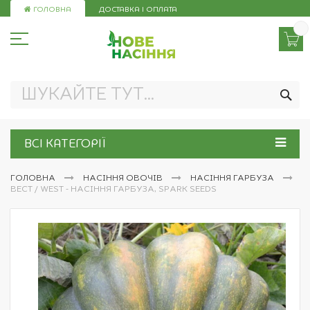
Skip
ГОЛОВНА
ДОСТАВКА І ОПЛАТА
to
Content
ПО
ВСІ КАТЕГОРІЇ
ГОЛОВНА
НАСІННЯ ОВОЧІВ
НАСІННЯ ГАРБУЗА
ВЕСТ / WEST - НАСІННЯ ГАРБУЗА, SPARK SEEDS
Перейти
до
кінця
галереї
зображень