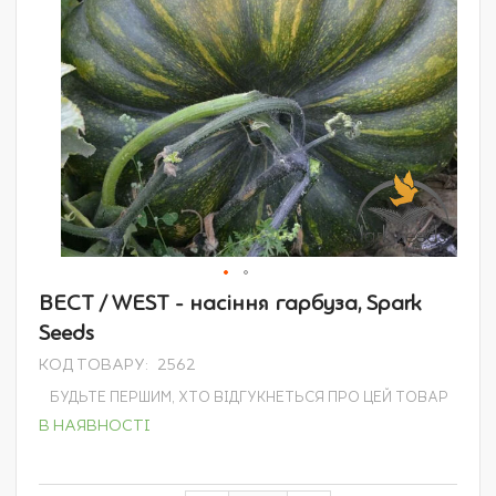
Перейти
ВЕСТ / WEST - насіння гарбуза, Spark
до
Seeds
початку
галереї
КОД ТОВАРУ
2562
зображень
БУДЬТЕ ПЕРШИМ, ХТО ВІДГУКНЕТЬСЯ ПРО ЦЕЙ ТОВАР
В НАЯВНОСТІ
Grouped