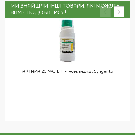
МИ ЗНАЙШЛИ ІНШІ ТОВАРИ, ЯКІ МОЖУТЬ
ВАМ СПОДОБАТИСЯ!
АКТАРА 25 WG В.Г. - інсектицид, Syngenta