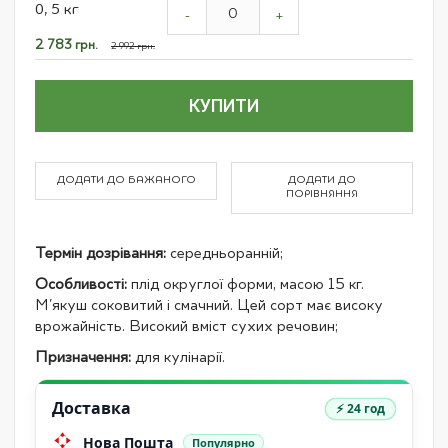
0, 5 кг
product
-
+
items
Спеціальна
2 783 грн.
2 992 грн.
ціна
КУПИТИ
ДОДАТИ ДО БАЖАНОГО
ДОДАТИ ДО
ПОРІВНЯННЯ
Термін дозрівання:
середньоранній;
Особливості:
плід округлої форми, масою 15 кг.
М'якуш соковитий і смачний. Цей сорт має високу
врожайність. Високий вміст сухих речовин;
Призначення:
для кулінарії.
Доставка
⚡ 24 год
Нова Пошта
Популярно