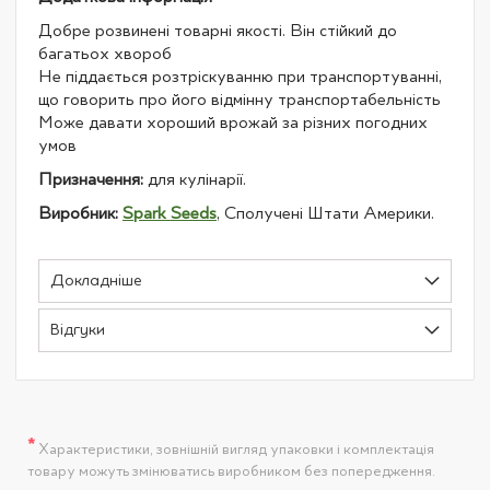
Добре розвинені товарні якості. Він стійкий до
багатьох хвороб
Не піддається розтріскуванню при транспортуванні,
що говорить про його відмінну транспортабельність
Може давати хороший врожай за різних погодних
умов
Призначення:
для кулінарії.
Виробник:
Spark Seeds
, Сполучені Штати Америки.
Докладніше
Відгуки
*
Характеристики, зовнішній вигляд упаковки і комплектація
товару можуть змінюватись виробником без попередження.