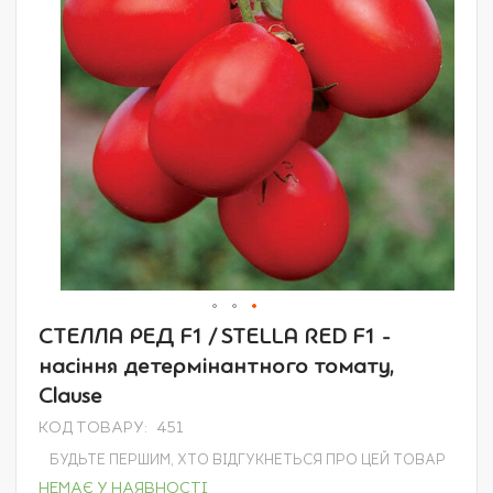
Перейти
СТЕЛЛА РЕД F1 / STELLA RED F1 -
до
насіння детермінантного томату,
початку
галереї
Clause
зображень
КОД ТОВАРУ
451
БУДЬТЕ ПЕРШИМ, ХТО ВІДГУКНЕТЬСЯ ПРО ЦЕЙ ТОВАР
НЕМАЄ У НАЯВНОСТІ