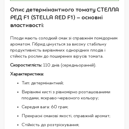
Опис детермінантного томату СТЕЛЛА
РЕД F1 (STELLA RED F1) – основні
властивості:
Плоди мають солодкий смак зі справжнім помідорним
ароматом. Гібрид цінується за високу стабільну
продуктивність вирівняних однорідних плодів і
стійкість рослин до поширених вірусів томата.
Скоростиглість:
110 днів (середньоранній).
Характеристика:
Тип: детермінантний;
Вирівняні кисті з рівномірно розташованими
плодами, яскраво-червоного кольору;
Середня вага: 60 грам;
Прекрасні смакові якості, справжній аромат;
Стійкість до розтріскування;