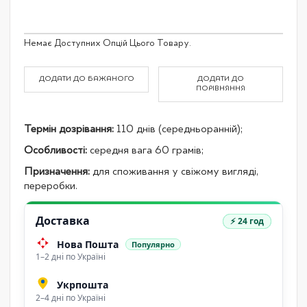
Grouped
Немає Доступних Опцій Цього Товару.
product
items
ДОДАТИ ДО БАЖАНОГО
ДОДАТИ ДО
ПОРІВНЯННЯ
Термін дозрівання:
110 днів (середньоранній);
Особливості:
середня вага 60 грамів;
Призначення:
для споживання у свіжому вигляді,
переробки.
Доставка
⚡ 24 год
Нова Пошта
Популярно
1–2 дні по Україні
Укрпошта
2–4 дні по Україні