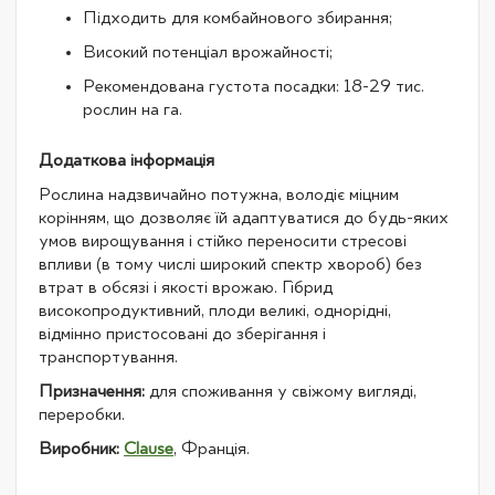
Підходить для комбайнового збирання;
Високий потенціал врожайності;
Рекомендована густота посадки: 18-29 тис.
рослин на га.
Додаткова інформація
Рослина надзвичайно потужна, володіє міцним
корінням, що дозволяє їй адаптуватися до будь-яких
умов вирощування і стійко переносити стресові
впливи (в тому числі широкий спектр хвороб) без
втрат в обсязі і якості врожаю. Гібрид
високопродуктивний, плоди великі, однорідні,
відмінно пристосовані до зберігання і
транспортування.
Призначення:
для споживання у свіжому вигляді,
переробки.
Виробник:
Clause
, Франція.