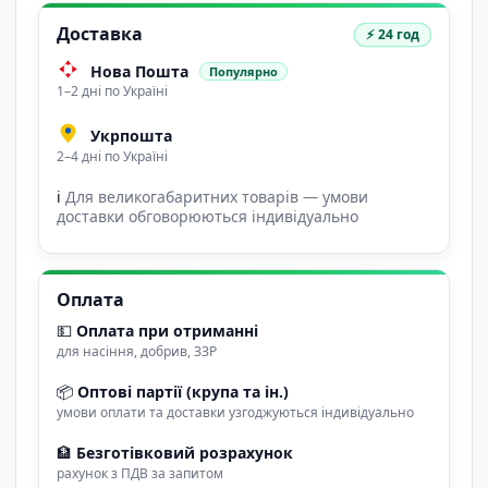
Доставка
⚡ 24 год
Нова Пошта
Популярно
1–2 дні по Україні
Укрпошта
2–4 дні по Україні
ℹ
Для великогабаритних товарів — умови
доставки обговорюються індивідуально
Оплата
💵
Оплата при отриманні
для насіння, добрив, ЗЗР
📦
Оптові партії (крупа та ін.)
умови оплати та доставки узгоджуються індивідуально
🏦
Безготівковий розрахунок
рахунок з ПДВ за запитом