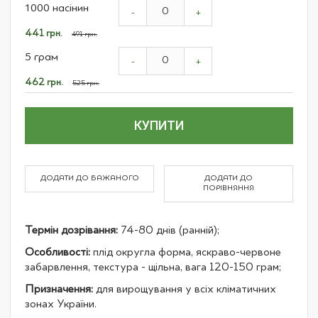
1000 насінин
product
-
+
items
Спеціальна
441 грн.
491 грн.
ціна
5 грам
-
+
Спеціальна
462 грн.
525 грн.
ціна
КУПИТИ
ДОДАТИ ДО БАЖАНОГО
ДОДАТИ ДО
ПОРІВНЯННЯ
Термін дозрівання:
74-80 днів (ранній);
Особливості:
плід округла форма, яскраво-червоне
забарвлення, текстура - щільна, вага 120-150 грам;
Призначення:
для вирощування у всіх кліматичних
зонах України.