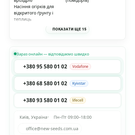
вроздріб
(помідорів)
Насіння огірків для
відкритого ґрунту і
теплиць
ПОКАЗАТИ ЩЕ 15
Зараз онлайн — відповідаємо швидко
+380 95 580 01 02
Vodafone
+380 68 580 01 02
Kyivstar
+380 93 580 01 02
lifecell
Київ, Україна
•
Пн–Пт 09:00–18:00
office@new-seeds.com.ua