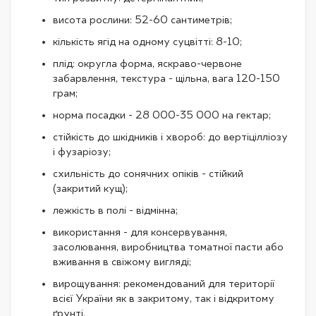
висота рослини: 52-60 сантиметрів;
кількість ягід на одному суцвітті: 8-10;
плід: округла форма, яскраво-червоне
забарвлення, текстура - щільна, вага 120-150
грам;
норма посадки - 28 000-35 000 на гектар;
стійкість до шкідників і хвороб: до вертіцілліозу
і фузаріозу;
схильність до сонячних опіків - стійкий
(закритий кущ);
лежкість в полі - відмінна;
використання - для консервування,
засолювання, виробництва томатної пасти або
вживання в свіжому вигляді;
вирощування: рекомендований для території
всієї України як в закритому, так і відкритому
ґрунті.