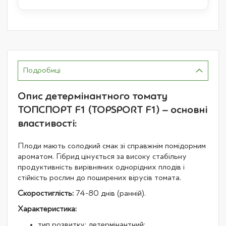
Подробиці
Опис детермінантного томату
ТОПСПОРТ F1 (TOPSPORT F1) – основні
властивості:
Плоди мають солодкий смак зі справжнім помідорним
ароматом. Гібрид цінується за високу стабільну
продуктивність вирівняних однорідних плодів і
стійкість рослин до поширених вірусів томата.
Скоростиглість:
74-80 днів (ранній).
Характеристика:
тип розвитку: детермінантний;