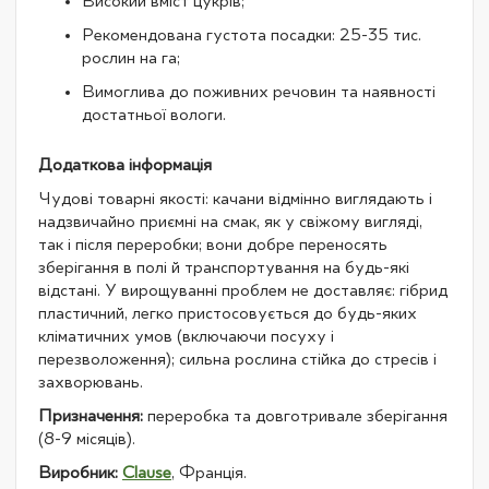
Високий вміст цукрів;
Рекомендована густота посадки: 25-35 тис.
рослин на га;
Вимоглива до поживних речовин та наявності
достатньої вологи.
Додаткова інформація
Чудові товарні якості: качани відмінно виглядають і
надзвичайно приємні на смак, як у свіжому вигляді,
так і після переробки; вони добре переносять
зберігання в полі й транспортування на будь-які
відстані. У вирощуванні проблем не доставляє: гібрид
пластичний, легко пристосовується до будь-яких
кліматичних умов (включаючи посуху і
перезволоження); сильна рослина стійка до стресів і
захворювань.
Призначення:
переробка та довготривале зберігання
(8-9 місяців).
Виробник:
Clause
, Франція.