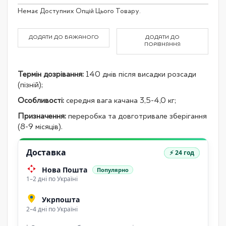
Grouped
Немає Доступних Опцій Цього Товару.
product
items
ДОДАТИ ДО БАЖАНОГО
ДОДАТИ ДО
ПОРІВНЯННЯ
Термін дозрівання:
140 днів після висадки розсади
(пізній);
Особливості:
середня вага качана 3,5-4,0 кг;
Призначення:
переробка та довготривале зберігання
(8-9 місяців).
Доставка
⚡ 24 год
Нова Пошта
Популярно
1–2 дні по Україні
Укрпошта
2–4 дні по Україні