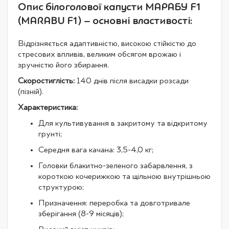
Опис білоголової капусти МАРАБУ F1
(MARABU F1) – основні властивості:
Відрізняється адаптивністю, високою стійкістю до
стресових впливів, великим обсягом врожаю і
зручністю його збирання.
Скоростиглість:
140 днів після висадки розсади
(пізній).
Характеристика:
Для культивування в закритому та відкритому
грунті;
Середня вага качана: 3,5-4,0 кг;
Головки блакитно-зеленого забарвлення, з
короткою кочерижкою та щільною внутрішньою
структурою;
Призначення: переробка та довготривале
зберігання (8-9 місяців);