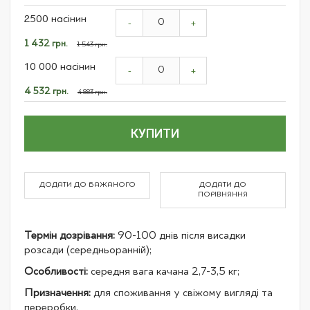
Grouped
2500 насінин
product
-
+
items
Спеціальна
1 432 грн.
1 543 грн.
ціна
10 000 насінин
-
+
Спеціальна
4 532 грн.
4 883 грн.
ціна
КУПИТИ
ДОДАТИ ДО БАЖАНОГО
ДОДАТИ ДО
ПОРІВНЯННЯ
Термін дозрівання:
90-100 днів після висадки
розсади (середньоранній);
Особливості:
середня вага качана 2,7-3,5 кг;
Призначення:
для споживання у свіжому вигляді та
переробки.