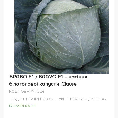
зображень
Перейти
БРАВО F1 / BRAVO F1 - насіння
до
білоголової капусти, Clause
початку
галереї
КОД ТОВАРУ
524
зображень
БУДЬТЕ ПЕРШИМ, ХТО ВІДГУКНЕТЬСЯ ПРО ЦЕЙ ТОВАР
В НАЯВНОСТІ