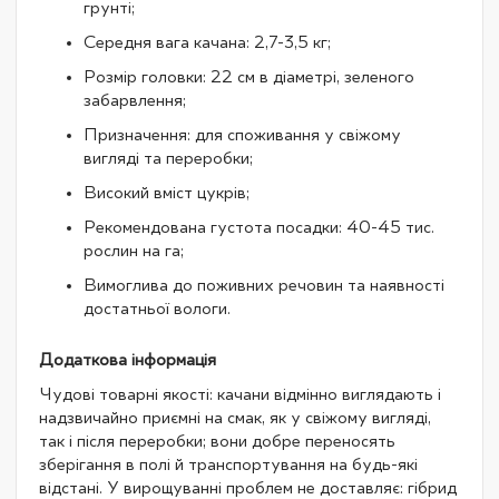
грунті;
Середня вага качана: 2,7-3,5 кг;
Розмір головки: 22 см в діаметрі, зеленого
забарвлення;
Призначення: для споживання у свіжому
вигляді та переробки;
Високий вміст цукрів;
Рекомендована густота посадки: 40-45 тис.
рослин на га;
Вимоглива до поживних речовин та наявності
достатньої вологи.
Додаткова інформація
Чудові товарні якості: качани відмінно виглядають і
надзвичайно приємні на смак, як у свіжому вигляді,
так і після переробки; вони добре переносять
зберігання в полі й транспортування на будь-які
відстані. У вирощуванні проблем не доставляє: гібрид