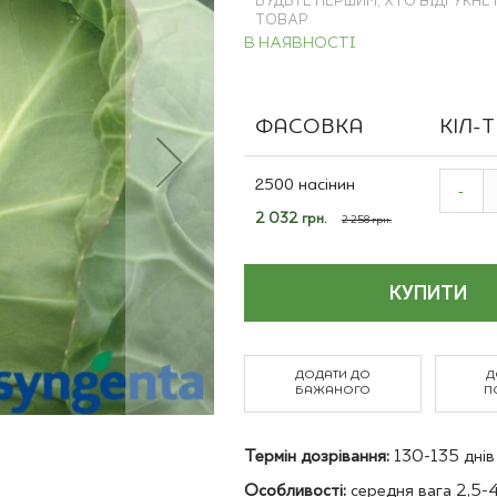
БУДЬТЕ ПЕРШИМ, ХТО ВІДГУКНЕ
Польові культури
ТОВАР
В НАЯВНОСТІ
ФАСОВКА
КІЛ-
Grouped
product
2500 насінин
-
items
Спеціальна
2 032 грн.
2 258 грн.
ціна
КУПИТИ
ДОДАТИ ДО
Д
БАЖАНОГО
П
Термін дозрівання:
130-135 днів (
Особливості:
середня вага 2,5-4