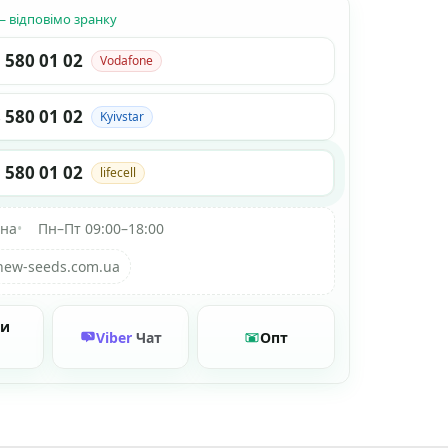
 відповімо зранку
 580 01 02
Vodafone
 580 01 02
Kyivstar
 580 01 02
lifecell
їна
•
Пн–Пт 09:00–18:00
new-seeds.com.ua
ти
Viber
Чат
Опт