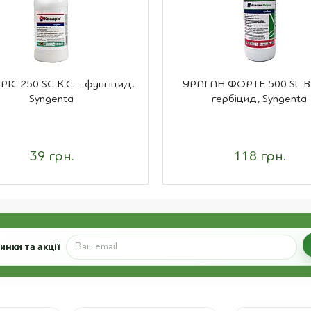
ІС 250 SC К.С. - фунгіцид,
УРАГАН ФОРТЕ 500 SL В.Р
Syngenta
гербіцид, Syngenta
39 грн.
118 грн.
нки та акції