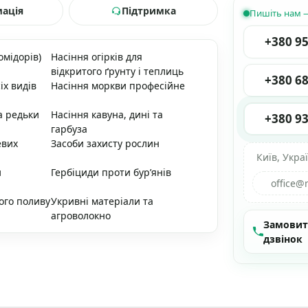
мація
Підтримка
Пишіть нам —
+380 95
омідорів)
Насіння огірків для
відкритого ґрунту і теплиць
+380 68
іх видів
Насіння моркви професійне
а редьки
Насіння кавуна, дині та
+380 93
гарбуза
евих
Засоби захисту рослин
Київ, Укра
и
Гербіциди проти бур’янів
office@
ого поливу
Укривні матеріали та
агроволокно
Замови
дзвінок