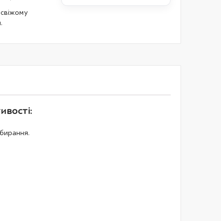
 свіжому
.
ивості:
збирання.