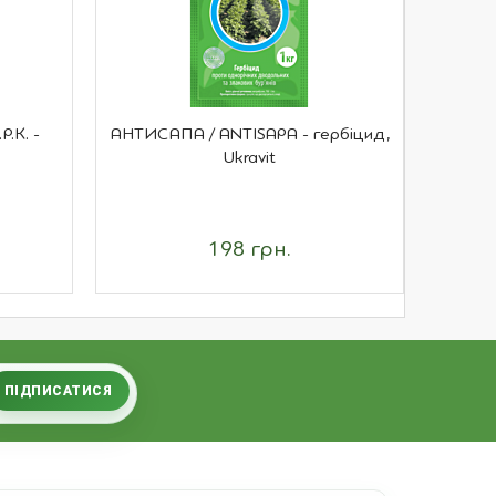
.К. -
АНТИСАПА / ANTISAPA - гербіцид,
ХОРУ
Ukravit
198 грн.
ПІДПИСАТИСЯ