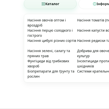
Каталог
Інфор
Насіння овочів оптом і
Насіння томатів (п
вроздріб
Насіння перцю солодкого і
Насіння капусти вс
гострого
Насіння цибулі різних сортів
Насіння редиски т
Насіння зелені, салату та
Добрива для овоч
пряних трав
культур
Фунгіциди від грибкових
Інсектициди прот
хвороб
шкідників
Біопрепарати для ґрунту та
Системи крапельн
рослин