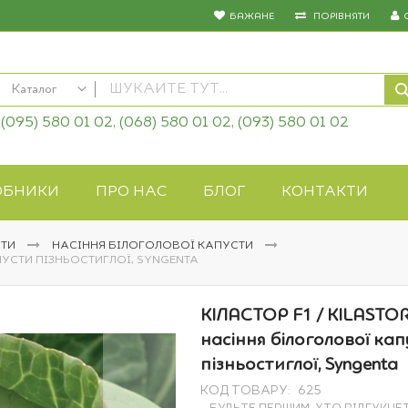
БАЖАНЕ
ПОРІВНЯТИ
Каталог
(095) 580 01 02, (068) 580 01 02, (093) 580 01 02
КАТАЛОГ
Насіння овочів
Насіння квітів
ОБНИКИ
ПРО НАС
БЛОГ
КОНТАКТИ
Добрива
Засоби захисту
СТИ
НАСІННЯ БІЛОГОЛОВОЇ КАПУСТИ
Біопрепарати
АПУСТИ ПІЗНЬОСТИГЛОЇ, SYNGENTA
Газонна трава
Системи поливу
КІЛАСТОР F1 / KILASTOR
Укривні матеріали
насіння білоголової кап
Товари для дому
пізньостиглої, Syngenta
Крупи оптом
КОД ТОВАРУ
625