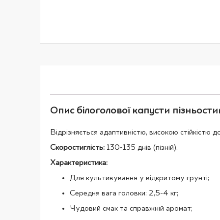
початку
галереї
зображень
Опис білоголової капусти пізньостиг
Відрізняється адаптивністю, високою стійкістю д
Скоростиглість:
130-135 днів (пізній).
Характеристика:
Для культивування у відкритому грунті;
Середня вага головки: 2,5-4 кг;
Чудовий смак та справжній аромат;