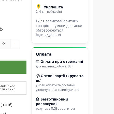
ТЬСЯ ПРО ЦЕЙ
Укрпошта
2–4 дні по Україні
ℹ
Для великогабаритних
товарів — умови доставки
ТЬ
обговорюються
індивідуально
+
Оплата
💵
Оплата при отриманні
для насіння, добрив, ЗЗР
📦
Оптові партії (крупа та
ін.)
умови оплати та доставки
ОДАТИ ДО
узгоджуються індивідуально
ОРІВНЯННЯ
🏦
Безготівковий
розрахунок
пізній);
рахунок з ПДВ за запитом
 кг;