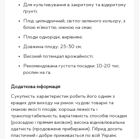
Для культивування в закритому та відкритому
ґрунті;
Плід: циліндричний, світло-зеленого кольору, з
білою м'якоттю, ніжною на смак;
Плоди однорідні, вирівняні;
Довжина плоду: 25-30 см;
Високий потенціал врожайності;
Рекомендована густота посадки: 10-20 тис.
рослин на га.
Додаткова інформація
Сукупність характеристик робить його одним з
кращих для виходу на ринок: чудові товарні та
смакові якості плодів; хороша лежкість і
транспортабельність; варіативність способів посадки
(розсадою і прямим висівом); висока відновлювальна
здатність (продовжене прибирання). Гібрид досить
пластичний і добре приживається по всій Україні.