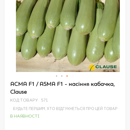
Перейти
АСМА F1 / ASMA F1 - насіння кабачка,
до
Clause
початку
галереї
КОД ТОВАРУ
571
зображень
БУДЬТЕ ПЕРШИМ, ХТО ВІДГУКНЕТЬСЯ ПРО ЦЕЙ ТОВАР
В НАЯВНОСТІ