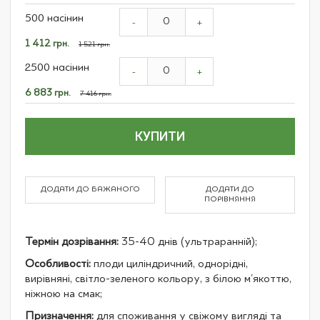
Grouped
500 насінин
product
-
+
items
Спеціальна
1 412 грн.
1 521 грн.
ціна
2500 насінин
-
+
Спеціальна
6 883 грн.
7 416 грн.
ціна
КУПИТИ
ДОДАТИ ДО БАЖАНОГО
ДОДАТИ ДО
ПОРІВНЯННЯ
Термін дозрівання:
35-40 днів (ультраранній);
Особливості:
плоди циліндричний, однорідні,
вирівняні, світло-зеленого кольору, з білою м'якоттю,
ніжною на смак;
Призначення:
для споживання у свіжому вигляді та