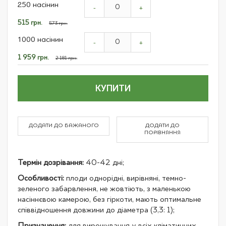
250 насінин
product
-
+
items
Спеціальна
515 грн.
573 грн.
ціна
1000 насінин
-
+
Спеціальна
1 959 грн.
2 181 грн.
ціна
КУПИТИ
ДОДАТИ ДО БАЖАНОГО
ДОДАТИ ДО
ПОРІВНЯННЯ
Термін дозрівання:
40-42 дні;
Особливості:
плоди однорідні, вирівняні, темно-
зеленого забарвлення, не жовтіють, з маленькою
насіннєвою камерою, без гіркоти, мають оптимальне
співвідношення довжини до діаметра (3,3: 1);
Призначення:
для вирощування у всіх кліматичних