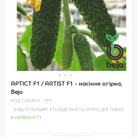
Перейти
АРТІСТ F1 / ARTIST F1 - насіння огірка,
до
Bejo
початку
галереї
КОД ТОВАРУ
799
зображень
БУДЬТЕ ПЕРШИМ, ХТО ВІДГУКНЕТЬСЯ ПРО ЦЕЙ ТОВАР
В НАЯВНОСТІ
Grouped