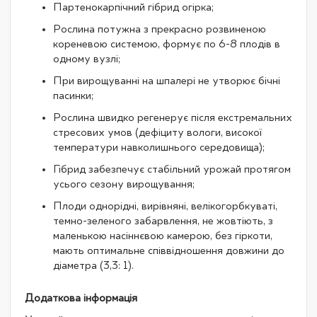
Партенокарпічний гібрид огірка;
Рослина потужна з прекрасно розвиненою
кореневою системою, формує по 6-8 плодів в
одному вузлі;
При вирощуванні на шпалері не утворює бічні
пасинки;
Рослина швидко регенерує після екстремальних
стресових умов (дефіциту вологи, високої
температури навколишнього середовища);
Гібрид забезпечує стабільний урожай протягом
усього сезону вирощування;
Плоди однорідні, вирівняні, велікогорбкуваті,
темно-зеленого забарвлення, не жовтіють, з
маленькою насіннєвою камерою, без гіркоти,
мають оптимальне співвідношення довжини до
діаметра (3,3: 1).
Додаткова інформація