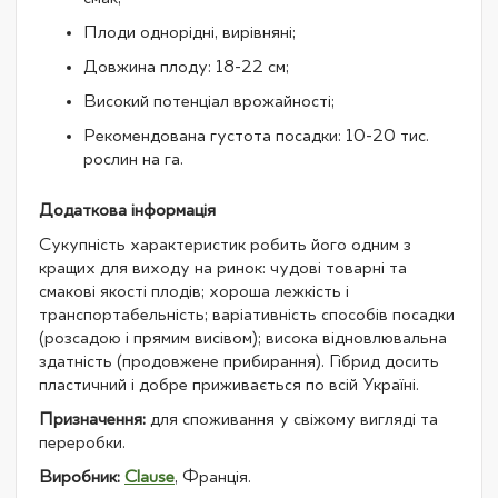
Плоди однорідні, вирівняні;
Довжина плоду: 18-22 см;
Високий потенціал врожайності;
Рекомендована густота посадки: 10-20 тис.
рослин на га.
Додаткова інформація
Сукупність характеристик робить його одним з
кращих для виходу на ринок: чудові товарні та
смакові якості плодів; хороша лежкість і
транспортабельність; варіативність способів посадки
(розсадою і прямим висівом); висока відновлювальна
здатність (продовжене прибирання). Гібрид досить
пластичний і добре приживається по всій Україні.
Призначення:
для споживання у свіжому вигляді та
переробки.
Виробник:
Clause
, Франція.