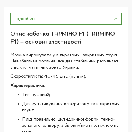
Подробиці
Опис кабачка ТАРМІНО F1 (TARMINO
F1) – основні властивості:
Можна вирощувати у відкритому і закритому ґрунті.
Невибаглива рослина, яке дає стабільний результат
у всіх кліматичних зонах України.
Скоростиглість:
40-45 днів (ранній).
Характеристика:
Тип: кущовий;
Для культивування в закритому та відкритому
ґрунті;
Плід: правильної циліндричної форми, темно-
зеленого кольору, з білою м'якоттю, ніжною на
смак;