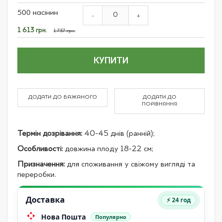
Grouped
500 насінин
product
-
+
items
Спеціальна
1 613 грн.
1 737 грн.
ціна
КУПИТИ
ДОДАТИ ДО БАЖАНОГО
ДОДАТИ ДО
ПОРІВНЯННЯ
Термін дозрівання:
40-45 днів (ранній);
Особливості:
довжина плоду 18-22 см;
Призначення:
для споживання у свіжому вигляді та
переробки.
Доставка
⚡ 24 год
Нова Пошта
Популярно