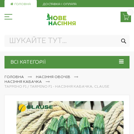
Skip
ГОЛОВНА
ДОСТАВКА І ОПЛАТА
to
Content
ПО
ВСІ КАТЕГОРІЇ
ГОЛОВНА
НАСІННЯ ОВОЧІВ
НАСІННЯ КАБАЧКА
ТАРМІНО F1 / TARMINO F1 - НАСІННЯ КАБАЧКА, CLAUSE
Перейти
до
кінця
галереї
зображень