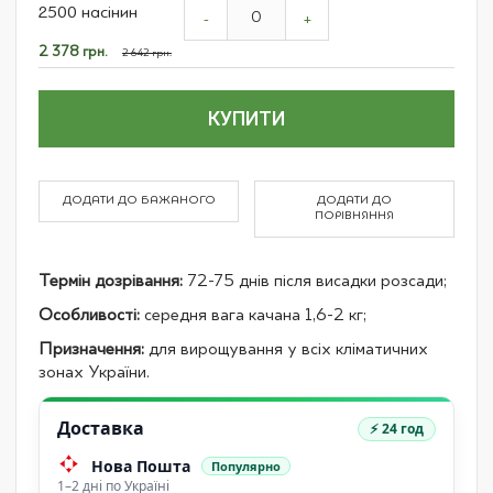
2500 насінин
product
-
+
items
Спеціальна
2 378 грн.
2 642 грн.
ціна
КУПИТИ
ДОДАТИ ДО БАЖАНОГО
ДОДАТИ ДО
ПОРІВНЯННЯ
Термін дозрівання:
72-75 днів після висадки розсади;
Особливості:
середня вага качана 1,6-2 кг;
Призначення:
для вирощування у всіх кліматичних
зонах України.
Доставка
⚡ 24 год
Нова Пошта
Популярно
1–2 дні по Україні