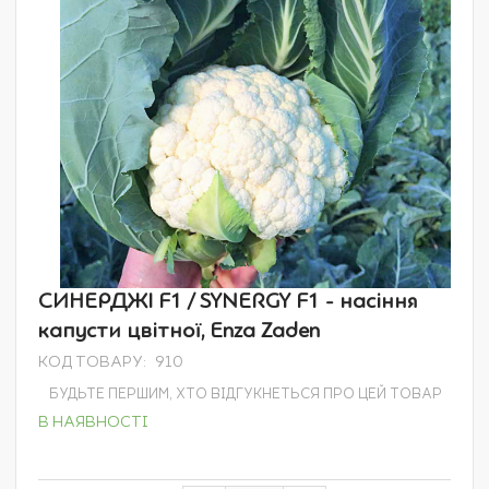
Перейти
СИНЕРДЖІ F1 / SYNERGY F1 - насіння
до
капусти цвітної, Enza Zaden
початку
галереї
КОД ТОВАРУ
910
зображень
БУДЬТЕ ПЕРШИМ, ХТО ВІДГУКНЕТЬСЯ ПРО ЦЕЙ ТОВАР
В НАЯВНОСТІ
Grouped