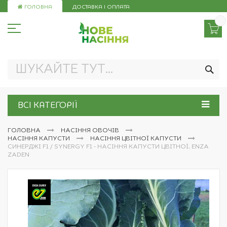
Skip
ГОЛОВНА
ДОСТАВКА І ОПЛАТА
to
Content
ПО
ВСІ КАТЕГОРІЇ
ГОЛОВНА
НАСІННЯ ОВОЧІВ
НАСІННЯ КАПУСТИ
НАСІННЯ ЦВІТНОЇ КАПУСТИ
СИНЕРДЖІ F1 / SYNERGY F1 - НАСІННЯ КАПУСТИ ЦВІТНОЇ, ENZA
ZADEN
Перейти
до
кінця
галереї
зображень