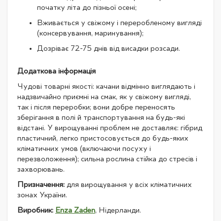
початку літа до пізньої осені;
Вживається у свіжому і переробленому вигляді
(консервування, маринування);
Дозріває 72-75 днів від висадки розсади.
Додаткова інформація
Чудові товарні якості: качани відмінно виглядають і
надзвичайно приємні на смак, як у свіжому вигляді,
так і після переробки; вони добре переносять
зберігання в полі й транспортування на будь-які
відстані. У вирощуванні проблем не доставляє: гібрид
пластичний, легко пристосовується до будь-яких
кліматичних умов (включаючи посуху і
перезволоження); сильна рослина стійка до стресів і
захворювань.
Призначення:
для вирощування у всіх кліматичних
зонах України.
Виробник:
Enza Zaden
, Нідерланди.