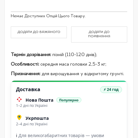
Grouped
Немає Доступних Опцій Цього Товару.
product
items
ДОДАТИ ДО БАЖАНОГО
ДОДАТИ ДО
ПОРІВНЯННЯ
Термін дозрівання:
пізній (110-120 днів);
Особливості:
середня маса головки 2,5-3 кг;
Призначення:
для вирощування у відкритому грунті.
Доставка
⚡ 24 год
Нова Пошта
Популярно
1–2 дні по Україні
Укрпошта
2–4 дні по Україні
ℹ
Для великогабаритних товарів — умови