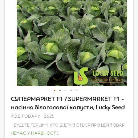
зображень
Перейти
СУПЕРМАРКЕТ F1 / SUPERMARKET F1 -
до
насіння білоголової капусти, Lucky Seed
початку
галереї
КОД ТОВАРУ
2625
зображень
БУДЬТЕ ПЕРШИМ, ХТО ВІДГУКНЕТЬСЯ ПРО ЦЕЙ ТОВАР
НЕМАЄ У НАЯВНОСТІ