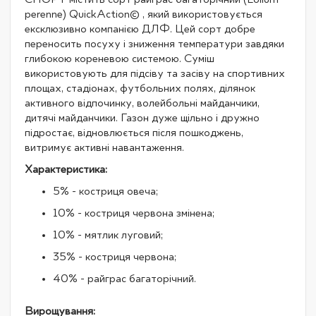
perenne) QuickAction© , який використовується
ексклюзивно компанією ДЛФ. Цей сорт добре
переносить посуху і зниження температури завдяки
глибокою кореневою системою. Суміш
використовують для підсіву та засіву на спортивних
площах, стадіонах, футбольних полях, ділянок
активного відпочинку, волейбольні майданчики,
дитячі майданчики. Газон дуже щільно і дружно
підростає, відновлюється після пошкоджень,
витримує активні навантаження.
Характеристика:
5% - костриця овеча;
10% - костриця червона змінена;
10% - мятлик луговий;
35% - костриця червона;
40% - райграс багаторічний.
Вирощування: