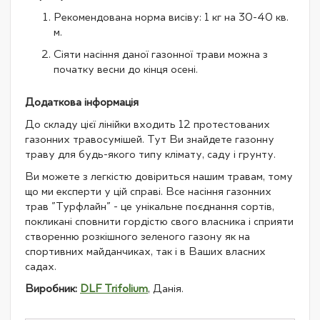
Рекомендована норма висіву: 1 кг на 30-40 кв.
м.
Сіяти насіння даної газонної трави можна з
початку весни до кінця осені.
Додаткова інформація
До складу цієї лінійки входить 12 протестованих
газонних травосумішей. Тут Ви знайдете газонну
траву для будь-якого типу клімату, саду і грунту.
Ви можете з легкістю довіриться нашим травам, тому
що ми експерти у цій справі. Все насіння газонних
трав "Турфлайн" - це унікальне поєднання сортів,
покликані сповнити гордістю свого власника і сприяти
створенню розкішного зеленого газону як на
спортивних майданчиках, так і в Ваших власних
садах.
Виробник:
DLF Trifolium
, Данія.