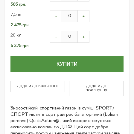
items
383 грн.
7,5 кг
-
+
2 475 грн.
20 кг
-
+
6 275 грн.
КУПИТИ
ДОДАТИ ДО БАЖАНОГО
ДОДАТИ ДО
ПОРІВНЯННЯ
Зносостійкий, спортивний газон із суміші SPORT/
СПОРТ містить сорт райграс багаторічний (Lolium
perenne) QuickAction© , який використовується
ексклюзивно компанією ДЛФ. Цей сорт добре
переносить посуху і зниження температури завдяки