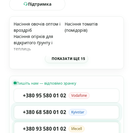
Підтримка
Насіння овочів оптом і
Насіння томатів
вроздріб
(помідорів)
Насіння огірків для
відкритого ґрунту і
теплиць
ПОКАЗАТИ ЩЕ 15
Пишіть нам — відповімо зранку
+380 95 580 01 02
Vodafone
+380 68 580 01 02
Kyivstar
+380 93 580 01 02
lifecell