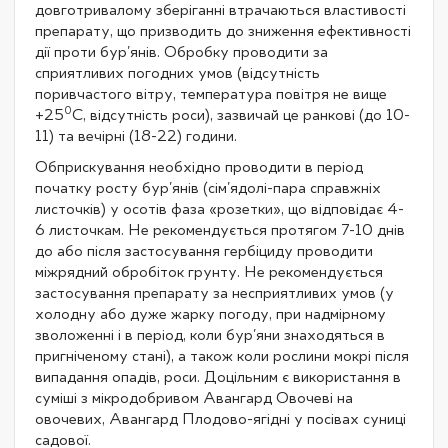
довготривалому зберіганні втрачаються властивості
препарату, що призводить до зниження ефективності
дії проти бур'янів. Обробку проводити за
сприятливих погодних умов (відсутність
поривчастого вітру, температура повітря не вище
0
+25
С, відсутність роси), зазвичай це ранкові (до 10-
11) та вечірні (18-22) години.
Обприскування необхідно проводити в період
початку росту бур'янів (сім'ядолі-пара справжніх
листочків) у осотів фаза «розетки», що відповідає 4-
6 листочкам. Не рекомендується протягом 7-10 днів
до або після застосування гербіциду проводити
міжрядний обробіток грунту. Не рекомендується
застосування препарату за несприятливих умов (у
холодну або дуже жарку погоду, при надмірному
зволоженні і в період, коли бур'яни знаходяться в
пригніченому стані), а також коли рослини мокрі після
випадання опадів, роси. Доцільним є використання в
суміші з мікродобривом Авангард Овочеві на
овочевих, Авангард Плодово-ягідні у посівах суниці
садової.