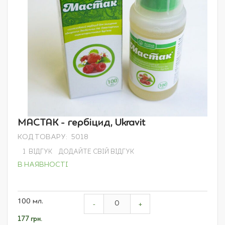
Перейти
МАСТАК - гербіцид, Ukravit
до
КОД ТОВАРУ
5018
початку
галереї
1
ВІДГУК
ДОДАЙТЕ СВІЙ ВІДГУК
зображень
В НАЯВНОСТІ
Grouped
100 мл.
product
-
+
items
177 грн.