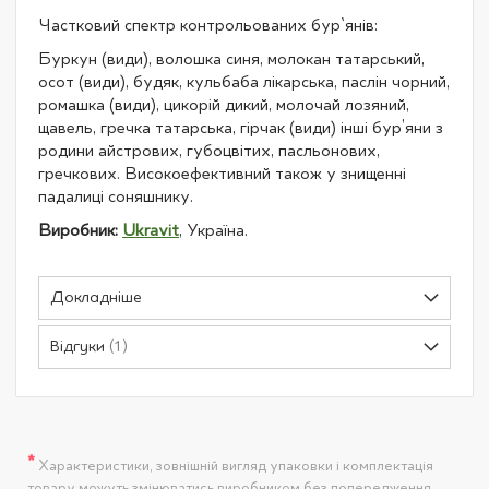
Частковий спектр контрольованих бур`янів:
Буркун (види), волошка синя, молокан татарський,
осот (види), будяк, кульбаба лікарська, паслін чорний,
ромашка (види), цикорій дикий, молочай лозяний,
щавель, гречка татарська, гірчак (види) інші бур’яни з
родини айстрових, губоцвітих, пасльонових,
гречкових. Високоефективний також у знищенні
падалиці соняшнику.
Виробник:
Ukravit
, Україна.
Докладніше
Відгуки
1
*
Характеристики, зовнішній вигляд упаковки і комплектація
товару можуть змінюватись виробником без попередження.