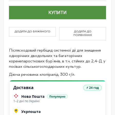
КУПИТИ
ДОДАТИ ДО БАЖАНОГО
ДОДАТИ ДО
ПОРІВНЯННЯ
Післясходовий гербіцид системної дії для знищення
однорічних дводольних та багаторічних
коренепаросткових бур’янів, в т.ч. стійких до 2,4-Д у
посівах сільськогосподарських культур.
Діюча речовина: клопіралід, 300 г/л.
Доставка
⚡ 24 год
Нова Пошта
Популярно
1–2 дні по Україні
Укрпошта