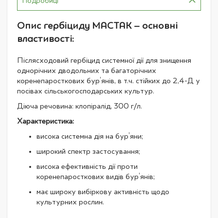
Подробиці
Опис гербіциду МАСТАК – основні
властивості:
Післясходовий гербіцид системної дії для знищення
однорічних дводольних та багаторічних
коренепаросткових бур’янів, в т.ч. стійких до 2,4-Д у
посівах сільськогосподарських культур.
Діюча речовина: клопіралід, 300 г/л.
Характеристика:
висока системна дія на бур’яни;
широкий спектр застосування;
висока ефективність дії проти
коренепаросткових видів бур’янів;
має широку вибіркову активність щодо
культурних рослин.