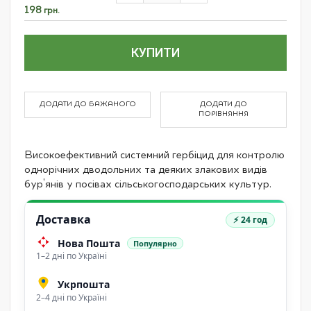
items
198 грн.
КУПИТИ
ДОДАТИ ДО БАЖАНОГО
ДОДАТИ ДО
ПОРІВНЯННЯ
Високоефективний системний гербіцид для контролю
однорічних дводольних та деяких злакових видів
бур’янів у посівах сільськогосподарських культур.
Доставка
⚡ 24 год
Нова Пошта
Популярно
1–2 дні по Україні
Укрпошта
2–4 дні по Україні