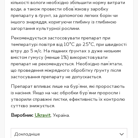
кількості вологи необхідно збільшити норму витрати
води, а також провести обов’язкову заробку
препарату в ґрунт, за допомогою легких борін чи
іншого знаряддя, коригуючи глибину із глибиною
загортання культурної рослини.
Рекомендується застосовувати препарат при
температурі повітря від 10°С до 25°С, при швидкості
вітру до 5 м/с. На піщаних ґрунтах з дуже низьким
вмістом гумусу (менше 1%) використовувати
препарат не рекомендується. Необхідно пам’ятати,
що проведення міжрядного обробітку ґрунту після
застосування препарату не допускається.
Препарат впливає лише на бур’яни, які проростають
із насіння. Якщо на час обробки бур’яни проросли і
утворили справжні листки, ефективність їх контролю
суттєво знижується.
Виробник:
Ukravit
, Україна.
Докладніше