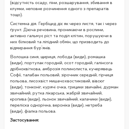
(відсутність осаду, піни, розшарування, збивання в
клумки, неповне розчинення одного з препаратів
тощо).
Системна дія. Гербіцид діє як через листя, так і через
ґрунт. Діюча речовина, проникаючи в рослини,
активно гальмує ріст та поділ клітин, порушуючи в
них білковий та ліпідний обмін, що призводить до
відмирання бур’янів.
Волошка синя, щириця, лобода (види), ромашка
(види), портулак городній, осот городній, галінсога
дрібноквіткова, амброзія полинолиста, кучерявець
Софії, талабан польовий, зірочник середній, гірчиця
польова, лисохвіст мишачохвостиковий, вівсюг
(види), тонконіг, курячі очка, грицики звичайні, дурман
звичайний, рутка лікарська, жабрій звичайний,
кропива (види), льонок звичайний, калачики (види),
переліска однорічна, вероніка (види), нетреба
(види), фіалка польова.
Застосування: