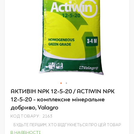
Перейти
АКТИВІН NPK 12-5-20 / ACTIWIN NPK
до
12-5-20 - комплексне мінеральне
початку
галереї
добриво, Valagro
зображень
КОД ТОВАРУ
2163
БУДЬТЕ ПЕРШИМ, ХТО ВІДГУКНЕТЬСЯ ПРО ЦЕЙ ТОВАР
В НАЯВНОСТІ