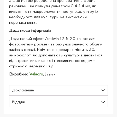
З цією метою розроблена препаративна форма
речовини - це гранули діаметром 0,4-1,4 мм, які
вивільняють макроелементи поступово, у міру їх
необхідності для культури, не викликаючи
перенасичення.
Додаткова інформація
Додатковий ефект Actiwin 12-5-20 також для
фотосинтезу рослин - за рахунок значного обсягу
заліза в складі. Крім того, препарат містить 3%
амінокислот, які допомагають культурі відновитися
від стресів, викликаних інтенсивним доглядом -
стрижкою, аерацією і т.д.
Виробник:
Valagro
, Італія.
Докладніше
Відгуки