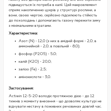
підвищується їх потреба в калії. Цей макроелемент
сприяє накопиченню цукрів у структурі рослини, а
вони, своєю чергою, серйозно підсилюють стійкість
до похолодань і допомагають газону пережити зиму
з мінімальними втратами.
Характеристика:
Азот (N) - 12,0 (з них в амідній формі - 2,0; в
аммонийной - 2,0; в повільній - 8,0);
фосфор (Р2О5) - 5,0;
калій (К2О) - 20,0;
залізо (Fe) - 2,5;
амінокислоти - 3,0.
Застосування:
Actiwin 12-5-20 володіє протяжною дією - до 12
тижнів з моменту внесення - що дозволяє культурі не
відчувати нестачу в поживних речовинах довгий час.