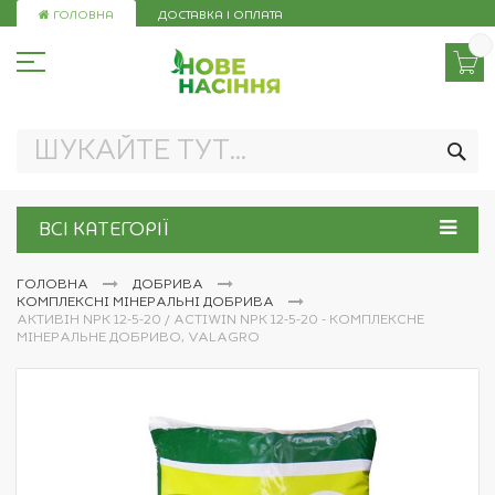
Skip
ГОЛОВНА
ДОСТАВКА І ОПЛАТА
to
Content
ПО
ВСІ КАТЕГОРІЇ
ГОЛОВНА
ДОБРИВА
КОМПЛЕКСНІ МІНЕРАЛЬНІ ДОБРИВА
АКТИВІН NPK 12-5-20 / ACTIWIN NPK 12-5-20 - КОМПЛЕКСНЕ
МІНЕРАЛЬНЕ ДОБРИВО, VALAGRO
Перейти
до
кінця
галереї
зображень