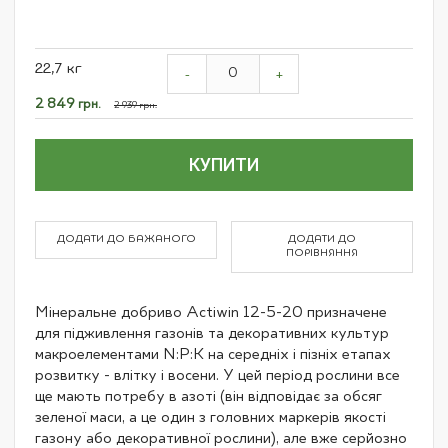
Grouped
22,7 кг
product
-
+
items
Спеціальна
2 849 грн.
2 939 грн.
ціна
КУПИТИ
ДОДАТИ ДО БАЖАНОГО
ДОДАТИ ДО
ПОРІВНЯННЯ
Мінеральне добриво Actiwin 12-5-20 призначене
для підживлення газонів та декоративних культур
макроелементами N:P:K на середніх і пізніх етапах
розвитку - влітку і восени. У цей період рослини все
ще мають потребу в азоті (він відповідає за обсяг
зеленої маси, а це один з головних маркерів якості
газону або декоративної рослини), але вже серйозно