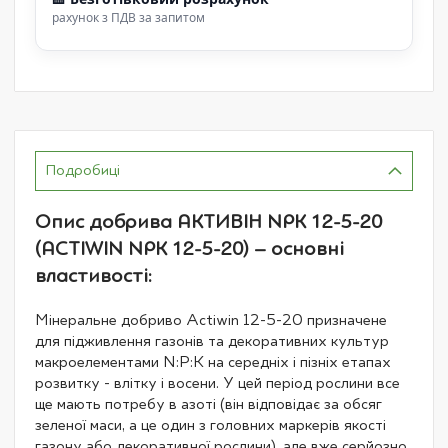
рахунок з ПДВ за запитом
Подробиці
Опис добрива АКТИВІН NPK 12-5-20
(ACTIWIN NPK 12-5-20) – основні
властивості:
Мінеральне добриво Actiwin 12-5-20 призначене
для підживлення газонів та декоративних культур
макроелементами N:P:K на середніх і пізніх етапах
розвитку - влітку і восени. У цей період рослини все
ще мають потребу в азоті (він відповідає за обсяг
зеленої маси, а це один з головних маркерів якості
газону або декоративної рослини), але вже серйозно