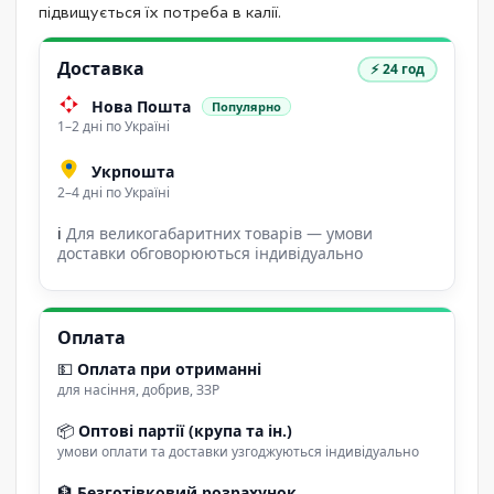
підвищується їх потреба в калії.
Доставка
⚡ 24 год
Нова Пошта
Популярно
1–2 дні по Україні
Укрпошта
2–4 дні по Україні
ℹ
Для великогабаритних товарів — умови
доставки обговорюються індивідуально
Оплата
💵
Оплата при отриманні
для насіння, добрив, ЗЗР
📦
Оптові партії (крупа та ін.)
умови оплати та доставки узгоджуються індивідуально
🏦
Безготівковий розрахунок