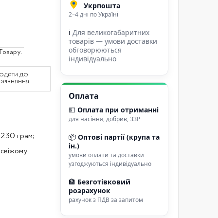
Укрпошта
2–4 дні по Україні
ℹ
Для великогабаритних
товарів — умови доставки
обговорюються
Товару.
індивідуально
ОДАТИ ДО
ОРІВНЯННЯ
Оплата
💵
Оплата при отриманні
для насіння, добрив, ЗЗР
230 грам;
📦
Оптові партії (крупа та
ін.)
 свіжому
умови оплати та доставки
узгоджуються індивідуально
🏦
Безготівковий
розрахунок
рахунок з ПДВ за запитом