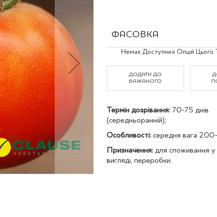
Польові культури
ФАСОВКА
Grouped
Немає Доступних Опцій Цього 
product
items
ДОДАТИ ДО
Д
БАЖАНОГО
П
Термін дозрівання:
70-75 днів
(середньоранній);
Особливості:
середня вага 200-
Призначення:
для споживання у
вигляді, переробки.