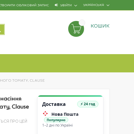
УКРАЇНСЬКА
СТВОРИТИ ОБЛІКОВИЙ ЗАПИС
УВІЙТИ
КОШИК
ПОШУК
НТНОГО ТОМАТУ, CLAUSE
 насіння
Доставка
⚡ 24 год
ту, Clause
Нова Пошта
Популярно
ТЬСЯ ПРО ЦЕЙ
1–2 дні по Україні