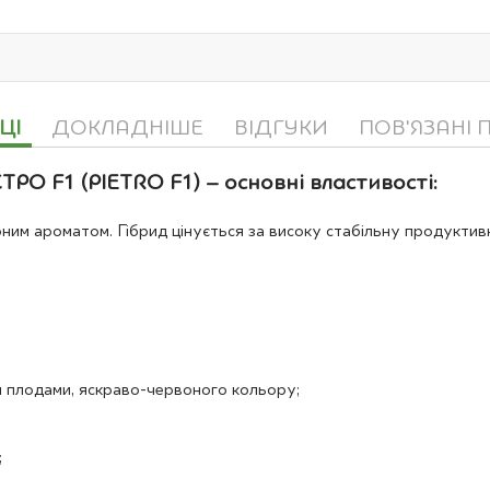
ЦІ
ДОКЛАДНІШЕ
ВІДГУКИ
ПОВ'ЯЗАНІ 
РО F1 (PIETRO F1) – основні властивості:
им ароматом. Гібрид цінується за високу стабільну продуктивні
и плодами, яскраво-червоного кольору;
;