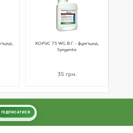
гіцид,
ХОРУС 75 WG В.Г. - фунгіцид,
П
Syngenta
компл
35 грн.
ПІДПИСАТИСЯ