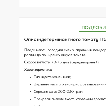
галереї
зображень
ПОДРОБИ
Опис індетермінантного томату П’ЄТ
Плоди мають солодкий смак зі справжнім помідорн
рослин до поширених вірусів томата.
Скоростиглість:
70-75 днів (середньоранній).
Характеристика:
Тип: індетермінантний;
Вирівняні кисті з рівномірно розташованим
Середня вага: 200-230 грам;
Прекрасні смакові якості, справжній аромат