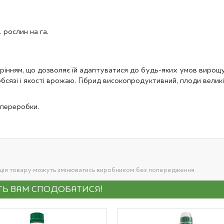
 рослин на га.
рінням, що дозволяє їй адаптуватися до будь-яких умов вирощув
сязі і якості врожаю. Гібрид високопродуктивний, плоди великі, 
 переробки.
ація товару можуть змінюватись виробником без попередження.
УТЬ ВАМ СПОДОБАТИСЯ!