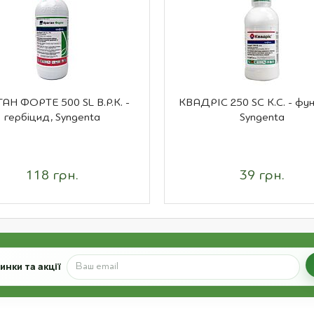
АН ФОРТЕ 500 SL В.Р.К. -
КВАДРІС 250 SC К.С. - фун
гербіцид, Syngenta
Syngenta
118 грн.
39 грн.
нки та акції