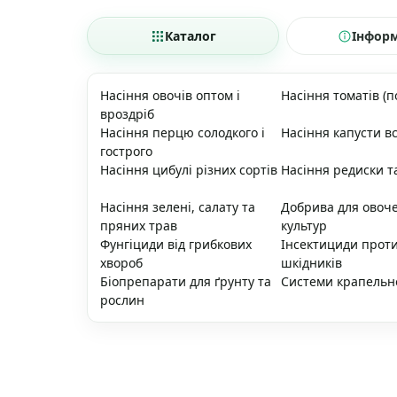
Каталог
Інфор
Насіння овочів оптом і
Насіння томатів (п
вроздріб
Насіння перцю солодкого і
Насіння капусти вс
гострого
Насіння цибулі різних сортів
Насіння редиски т
Насіння зелені, салату та
Добрива для овоч
пряних трав
культур
Фунгіциди від грибкових
Інсектициди прот
хвороб
шкідників
Біопрепарати для ґрунту та
Системи крапельн
рослин