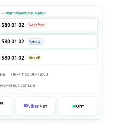
н — відповідаємо швидко
 580 01 02
Vodafone
 580 01 02
Kyivstar
 580 01 02
lifecell
їна
•
Пн–Пт 09:00–18:00
new-seeds.com.ua
ти
Viber
Чат
Опт