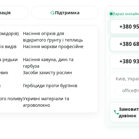
мація
Підтримка
Зараз онлай
+380 95
омідорів)
Насіння огірків для
відкритого ґрунту і теплиць
+380 68
іх видів
Насіння моркви професійне
а редьки
Насіння кавуна, дині та
+380 93
гарбуза
евих
Засоби захисту рослин
Київ, Укра
и
Гербіциди проти бур’янів
office@
ого поливу
Укривні матеріали та
агроволокно
Замови
дзвінок