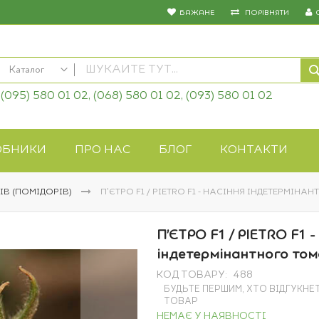
БАЖАНЕ
ПОРІВНЯТИ
Каталог
(095) 580 01 02, (068) 580 01 02, (093) 580 01 02
КАТАЛОГ
Насіння овочів
Насіння квітів
ОБНИКИ
ПРО НАС
БЛОГ
КОНТАКТИ
Добрива
Засоби захисту
ІВ (ПОМІДОРІВ)
П’ЄТРО F1 / PIETRO F1 - НАСІННЯ ІНДЕТЕРМІНА
Біопрепарати
Газонна трава
П’ЄТРО F1 / PIETRO F1 -
Системи поливу
індетермінантного тома
Укривні матеріали
КОД ТОВАРУ
488
Товари для дому
БУДЬТЕ ПЕРШИМ, ХТО ВІДГУКНЕ
Крупи оптом
ТОВАР
НЕМАЄ У НАЯВНОСТІ