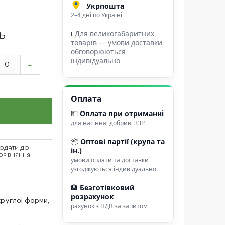
Укрпошта
2–4 дні по Україні
ℹ
Для великогабаритних
ТЬ
товарів — умови доставки
обговорюються
індивідуально
+
Оплата
💵
Оплата при отриманні
для насіння, добрив, ЗЗР
📦
Оптові партії (крупа та
ОДАТИ ДО
ін.)
ОРІВНЯННЯ
умови оплати та доставки
узгоджуються індивідуально
🏦
Безготівковий
розрахунок
руглої форми,
рахунок з ПДВ за запитом