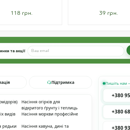
118 грн.
39 грн.
нки та акції
мація
Підтримка
Пишіть нам —
+380 95
омідорів)
Насіння огірків для
відкритого ґрунту і теплиць
+380 68
іх видів
Насіння моркви професійне
а редьки
Насіння кавуна, дині та
+380 93