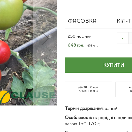
Польові культури
ФАСОВКА
КІЛ-
Grouped
product
250 насінин
-
items
Спеціальна
648 грн.
698 грн.
ціна
КУПИТИ
ДОДАТИ ДО
Д
БАЖАНОГО
П
Термін дозрівання:
ранній;
Особливості:
однорідні плоди ок
вагою 150-170 г;