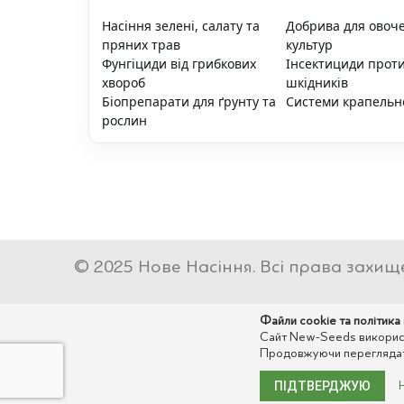
Насіння зелені, салату та
Добрива для овоч
пряних трав
культур
Фунгіциди від грибкових
Інсектициди прот
хвороб
шкідників
Біопрепарати для ґрунту та
Системи крапельн
рослин
© 2025 Нове Насіння. Всі права захищ
Файли cookie та політика
Сайт New-Seeds використо
Продовжуючи переглядати
ПІДТВЕРДЖУЮ