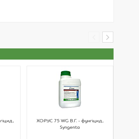
гіцид,
ХОРУС 75 WG В.Г. - фунгіцид,
АНТИСА
Syngenta