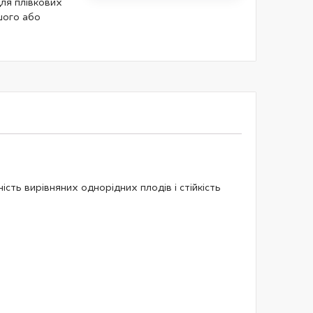
ля плівкових
шого або
сть вирівняних однорідних плодів і стійкість