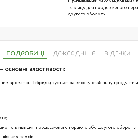
Призначення:
рекомендований д
теплиць для продовженого пер
другого обороту.
ПОДРОБИЦІ
ДОКЛАДНІШЕ
ВІДГУКИ
 основні властивості:
им ароматом. Гібрид цінується за високу стабільну продуктивні
ата;
вих теплиць для продовженого першого або другого обороту;
 щільних плодів;