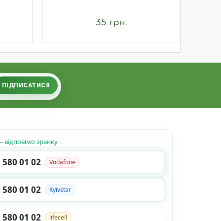
35 грн.
ПІДПИСАТИСЯ
 відповімо зранку
 580 01 02
Vodafone
 580 01 02
Kyivstar
 580 01 02
lifecell