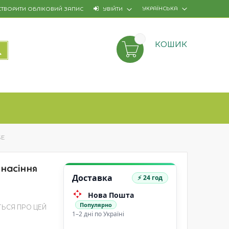
УКРАЇНСЬКА
СТВОРИТИ ОБЛІКОВИЙ ЗАПИС
УВІЙТИ
КОШИК
ПОШУК
SE
 насіння
Доставка
⚡ 24 год
Нова Пошта
Популярно
ТЬСЯ ПРО ЦЕЙ
1–2 дні по Україні