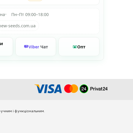
їна
•
Пн–Пт 09:00–18:00
new-seeds.com.ua
ти
Viber
Чат
Опт
учним і функціональним.