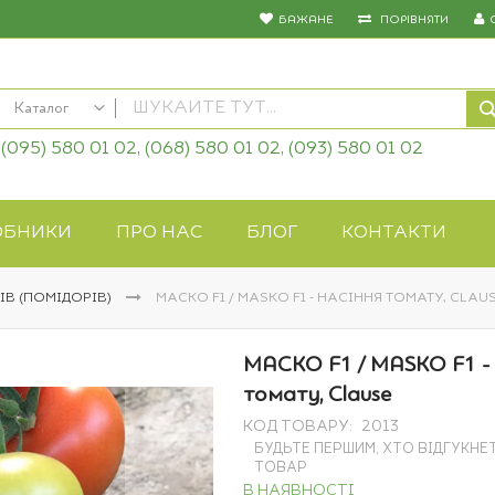
БАЖАНЕ
ПОРІВНЯТИ
Каталог
(095) 580 01 02, (068) 580 01 02, (093) 580 01 02
КАТАЛОГ
Насіння овочів
Насіння квітів
ОБНИКИ
ПРО НАС
БЛОГ
КОНТАКТИ
Добрива
Засоби захисту
ІВ (ПОМІДОРІВ)
МАСКО F1 / MASKO F1 - НАСІННЯ ТОМАТУ, CLAU
Біопрепарати
Газонна трава
МАСКО F1 / MASKO F1 -
Системи поливу
томату, Clause
Укривні матеріали
КОД ТОВАРУ
2013
Товари для дому
БУДЬТЕ ПЕРШИМ, ХТО ВІДГУКНЕ
Крупи оптом
ТОВАР
В НАЯВНОСТІ