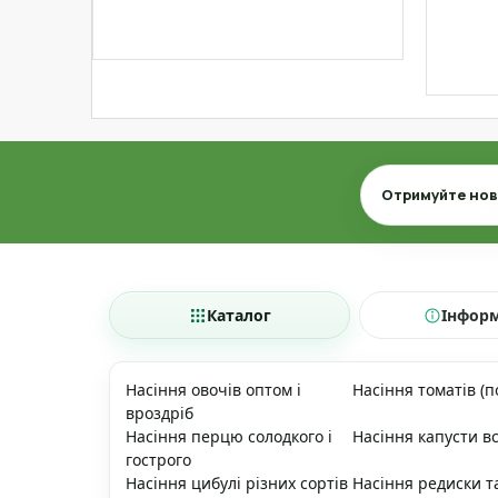
Email
Отримуйте нови
Каталог
Інфор
Насіння овочів оптом і
Насіння томатів (п
вроздріб
Насіння перцю солодкого і
Насіння капусти вс
гострого
Насіння цибулі різних сортів
Насіння редиски т