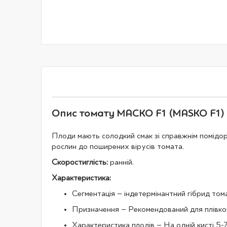
галереї
зображень
Опис томату МАСКО F1 (MASKO F1) –
Плоди мають солодкий смак зі справжнім помідорн
рослин до поширених вірусів томата.
Скоростиглість:
ранній.
Характеристика:
Сегментація – індетермінантний гібрид том
Призначення – Рекомендований для плівко
Характеристика плодів – На одній кисті 5-7