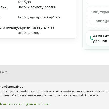
гарбуза
евих
Засоби захисту рослин
Київ, Укра
и
Гербіциди проти бур’янів
office@
ого поливу
Укривні матеріали та
агроволокно
Замови
дзвінок
ено.
 конфіденційності
вує файли cookie, які допомагають нам зробити сайт більш швидким, зр
 цей сайт, Ви погоджуєтеся на використання нами файлів cookie.
Натисніть тут щоб дізнатись більше