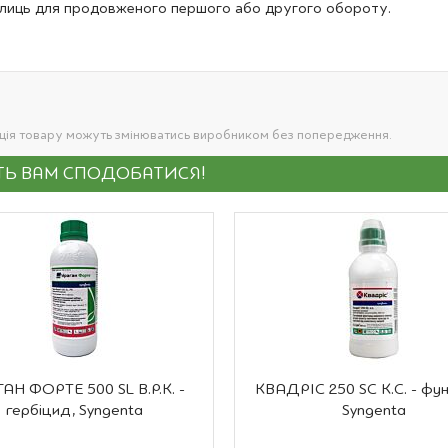
плиць для продовженого першого або другого обороту.
ація товару можуть змінюватись виробником без попередження.
УТЬ ВАМ СПОДОБАТИСЯ!
АН ФОРТЕ 500 SL В.Р.К. -
КВАДРІС 250 SC К.С. - фун
гербіцид, Syngenta
Syngenta