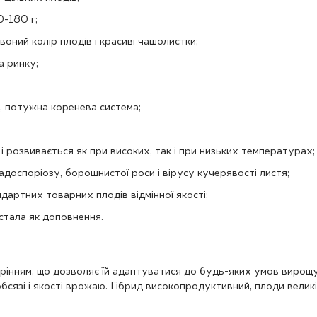
0-180 г;
оний колір плодів і красиві чашолистки;
а ринку;
, потужна коренева система;
 і розвивається як при високих, так і при низьких температурах;
ладоспоріозу, борошнистої роси і вірусу кучерявості листя;
дартних товарних плодів відмінної якості;
стала як доповнення.
рінням, що дозволяє їй адаптуватися до будь-яких умов вирощув
сязі і якості врожаю. Гібрид високопродуктивний, плоди великі, 