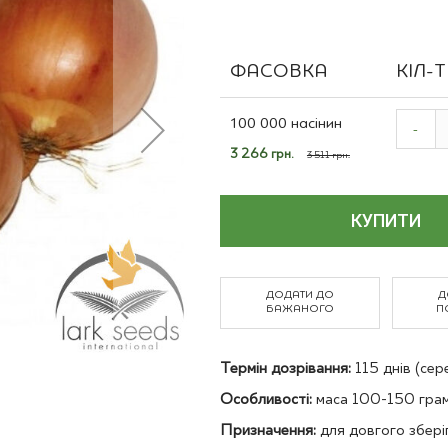
Польові культури
ФАСОВКА
КІЛ-
Grouped
product
100 000 насінин
-
items
Спеціальна
3 266 грн.
3 511 грн.
ціна
КУПИТИ
ДОДАТИ ДО
Д
БАЖАНОГО
П
Термін дозрівання:
115 днів (сер
Особливості:
маса 100-150 грам
Призначення:
для довгого збері