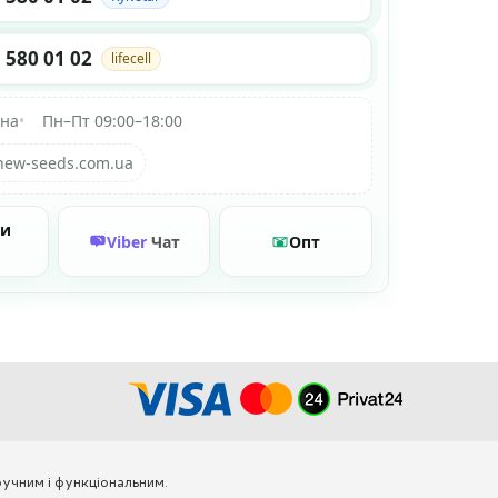
 580 01 02
lifecell
їна
•
Пн–Пт 09:00–18:00
new-seeds.com.ua
ти
Viber
Чат
Опт
учним і функціональним.