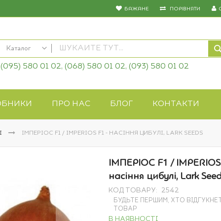
БАЖАНЕ
ПОРІВНЯТИ
Каталог
(095) 580 01 02, (068) 580 01 02, (093) 580 01 02
КАТАЛОГ
Насіння овочів
Насіння квітів
ОБНИКИ
ПРО НАС
БЛОГ
КОНТАКТИ
Добрива
Засоби захисту
І
ІМПЕРІОС F1 / IMPERIOS F1 - НАСІННЯ ЦИБУЛІ, LARK SEEDS
Біопрепарати
Газонна трава
ІМПЕРІОС F1 / IMPERIOS 
Системи поливу
насіння цибулі, Lark See
Укривні матеріали
КОД ТОВАРУ
2542
Товари для дому
БУДЬТЕ ПЕРШИМ, ХТО ВІДГУКНЕ
Крупи оптом
ТОВАР
В НАЯВНОСТІ