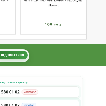
.К. -
АНТИСАПА / ANTISAPA - гербіцид,
ХОРУ
Ukravit
198 грн.
ПІДПИСАТИСЯ
 відповімо зранку
 580 01 02
Vodafone
 580 01 02
Kyivstar