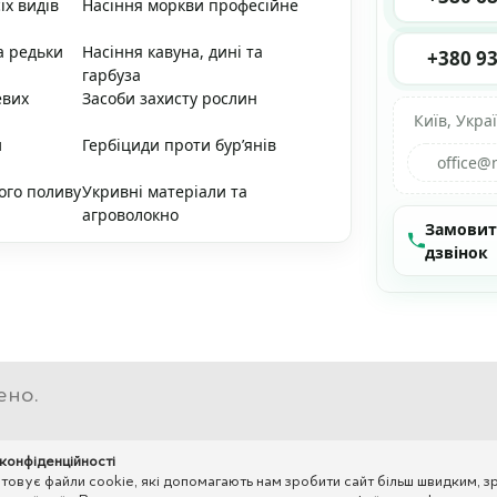
іх видів
Насіння моркви професійне
а редьки
Насіння кавуна, дині та
+380 93
гарбуза
евих
Засоби захисту рослин
Київ, Укра
и
Гербіциди проти бур’янів
office@
ого поливу
Укривні матеріали та
агроволокно
Замови
дзвінок
ено.
 конфіденційності
вує файли cookie, які допомагають нам зробити сайт більш швидким, зр