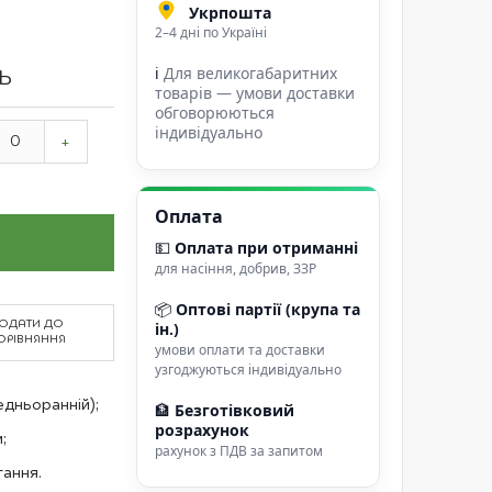
Укрпошта
2–4 дні по Україні
ℹ
Для великогабаритних
ТЬ
товарів — умови доставки
обговорюються
індивідуально
+
Оплата
💵
Оплата при отриманні
для насіння, добрив, ЗЗР
📦
Оптові партії (крупа та
ОДАТИ ДО
ін.)
ОРІВНЯННЯ
умови оплати та доставки
узгоджуються індивідуально
едньоранній);
🏦
Безготівковий
розрахунок
;
рахунок з ПДВ за запитом
гання.