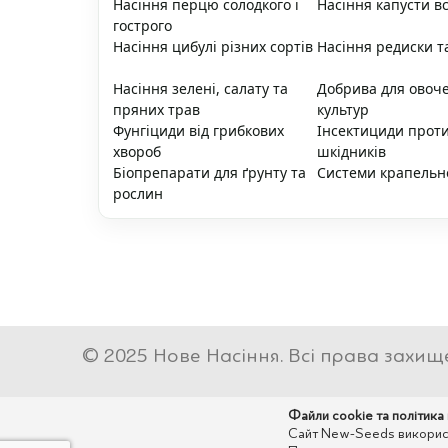
Насіння перцю солодкого і
Насіння капусти вс
гострого
Насіння цибулі різних сортів
Насіння редиски т
Насіння зелені, салату та
Добрива для овоч
пряних трав
культур
Фунгіциди від грибкових
Інсектициди прот
хвороб
шкідників
Біопрепарати для ґрунту та
Системи крапельн
рослин
© 2025 Нове Насіння. Всі права захищ
Файли cookie та політика
Сайт New-Seeds використо