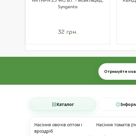
АКТАРА 25 WG В.Г. - інсектицид,
КВАДР
Syngenta
32 грн.
Email
Отримуйте нови
Каталог
Інфор
Насіння овочів оптом і
Насіння томатів (п
вроздріб