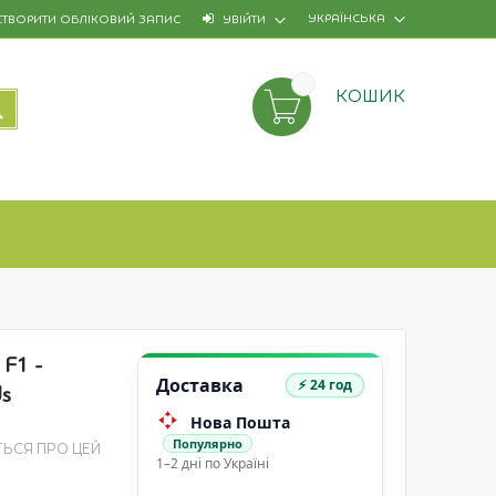
УКРАЇНСЬКА
СТВОРИТИ ОБЛІКОВИЙ ЗАПИС
УВІЙТИ
КОШИК
ПОШУК
F1 -
Доставка
⚡ 24 год
ds
Нова Пошта
Популярно
ТЬСЯ ПРО ЦЕЙ
1–2 дні по Україні