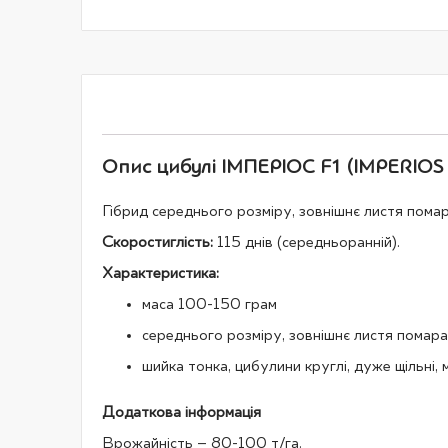
галереї
зображень
Опис цибулі ІМПЕРІОС F1 (IMPERIOS F
Гібрид середнього розміру, зовнішнє листя помара
Скоростиглість:
115 днів (середньоранній).
Характеристика:
маса 100-150 грам
середнього розміру, зовнішнє листя помаран
шийка тонка, цибулини круглі, дуже щільні,
Додаткова інформація
Врожайність – 80-100 т/га.