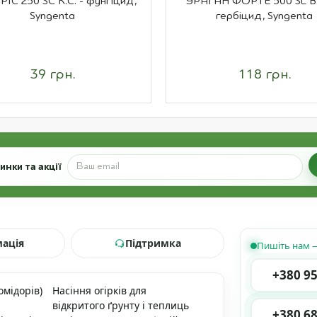
ІС 250 SC К.С. - фунгіцид,
УРАГАН ФОРТЕ 500 SL В.Р
Syngenta
гербіцид, Syngenta
39 грн.
118 грн.
нки та акції
мація
Підтримка
Пишіть нам —
+380 95
омідорів)
Насіння огірків для
відкритого ґрунту і теплиць
+380 68