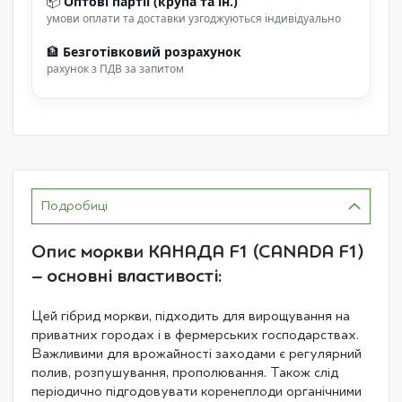
📦
Оптові партії (крупа та ін.)
умови оплати та доставки узгоджуються індивідуально
🏦
Безготівковий розрахунок
рахунок з ПДВ за запитом
Подробиці
Опис моркви КАНАДА F1 (CANADA F1)
– основні властивості:
Цей гібрид моркви, підходить для вирощування на
приватних городах і в фермерських господарствах.
Важливими для врожайності заходами є регулярний
полив, розпушування, прополювання. Також слід
періодично підгодовувати коренеплоди органічними