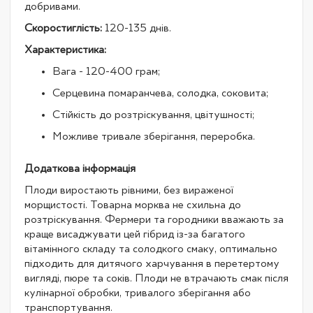
добривами.
Скоростиглість:
120-135 днів.
Характеристика:
Вага - 120-400 грам;
Серцевина помаранчева, солодка, соковита;
Стійкість до розтріскування, цвітушності;
Можливе тривале зберігання, переробка.
Додаткова інформація
Плоди виростають рівними, без вираженої
морщистості. Товарна морква не схильна до
розтріскування. Фермери та городники вважають за
краще висаджувати цей гібрид із-за багатого
вітамінного складу та солодкого смаку, оптимально
підходить для дитячого харчування в перетертому
вигляді, пюре та соків. Плоди не втрачають смак після
кулінарної обробки, тривалого зберігання або
транспортування.