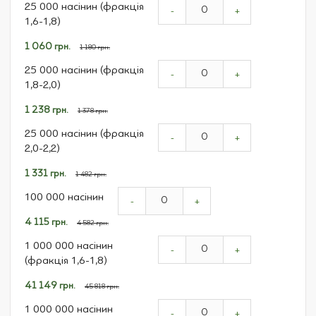
25 000 насінин (фракція
product
-
+
1,6-1,8)
items
Спеціальна
1 060 грн.
1 180 грн.
ціна
25 000 насінин (фракція
-
+
1,8-2,0)
Спеціальна
1 238 грн.
1 378 грн.
ціна
25 000 насінин (фракція
-
+
2,0-2,2)
Спеціальна
1 331 грн.
1 482 грн.
ціна
100 000 насінин
-
+
Спеціальна
4 115 грн.
4 582 грн.
ціна
1 000 000 насінин
-
+
(фракція 1,6-1,8)
Спеціальна
41 149 грн.
45 818 грн.
ціна
1 000 000 насінин
-
+