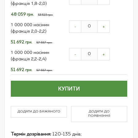
(фракція 1,8-2,0)
Спеціальна
48 059 грн.
53 513 грн.
ціна
1 000 000 насінин
-
+
(фракція 2,0-2,2)
Спеціальна
51 692 грн.
57 557 грн.
ціна
1 000 000 насінин
-
+
(фракція 2,2-2,4)
Спеціальна
51 692 грн.
57 557 грн.
ціна
КУПИТИ
ДОДАТИ ДО БАЖАНОГО
ДОДАТИ ДО
ПОРІВНЯННЯ
Термін дозрівання:
120-135 днів;