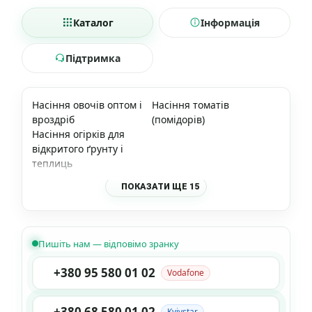
Каталог
Інформація
Підтримка
Насіння овочів оптом і
Насіння томатів
вроздріб
(помідорів)
Насіння огірків для
відкритого ґрунту і
теплиць
ПОКАЗАТИ ЩЕ 15
Пишіть нам — відповімо зранку
+380 95 580 01 02
Vodafone
+380 68 580 01 02
Kyivstar