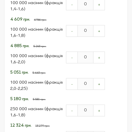
100 000 насінин (фракція
product
-
+
1,4-1,6)
items
Спеціальна
4 609 грн.
4 966 грн.
ціна
100 000 насінин (фракція
-
+
1,6-1,8)
Спеціальна
4 885 грн.
5 263 грн.
ціна
100 000 насінин (фракція
-
+
1,6-2,0)
Спеціальна
5 051 грн.
5 443 грн.
ціна
100 000 насінин (фракція
-
+
2,0-2,25)
Спеціальна
5 180 грн.
5 581 грн.
ціна
250 000 насінин (фракція
-
+
1,6-1,8)
Спеціальна
12 324 грн.
13 279 грн.
ціна