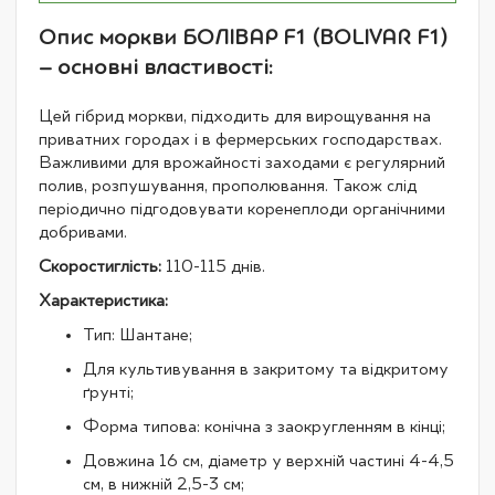
Опис моркви БОЛІВАР F1 (BOLIVAR F1)
– основні властивості:
Цей гібрид моркви, підходить для вирощування на
приватних городах і в фермерських господарствах.
Важливими для врожайності заходами є регулярний
полив, розпушування, прополювання. Також слід
періодично підгодовувати коренеплоди органічними
добривами.
Скоростиглість:
110-115 днів.
Характеристика:
Тип: Шантане;
Для культивування в закритому та відкритому
ґрунті;
Форма типова: конічна з заокругленням в кінці;
Довжина 16 см, діаметр у верхній частині 4-4,5
см, в нижній 2,5-3 см;