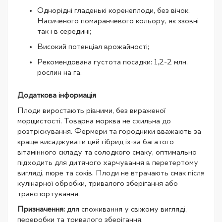
Однорідні гладенькі коренеплоди, без вічок.
Насиченого помаранчевого кольору, як ззовні
так і в середині;
Високий потенціал врожайності;
Рекомендована густота посадки: 1,2-2 млн.
рослин на га.
Додаткова інформація
Плоди виростають рівними, без вираженої
морщистості. Товарна морква не схильна до
розтріскування. Фермери та городники вважають за
краще висаджувати цей гібрид із-за багатого
вітамінного складу та солодкого смаку, оптимально
підходить для дитячого харчування в перетертому
вигляді, пюре та соків. Плоди не втрачають смак після
кулінарної обробки, тривалого зберігання або
транспортування.
Призначення:
для споживання у свіжому вигляді,
переробки та тривалого зберігання.