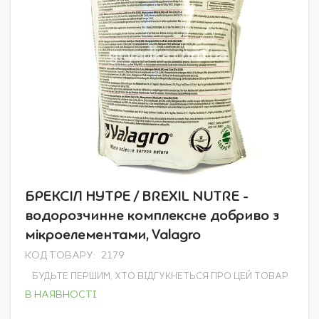
Перейти
БРЕКСІЛ НУТРЕ / BREXIL NUTRE -
до
водорозчинне комплексне добриво з
початку
галереї
мікроелементами, Valagro
зображень
КОД ТОВАРУ
2179
БУДЬТЕ ПЕРШИМ, ХТО ВІДГУКНЕТЬСЯ ПРО ЦЕЙ ТОВАР
В НАЯВНОСТІ