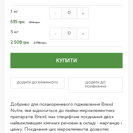
Grouped
1 кг
product
-
+
items
Спеціальна
535 грн.
594 грн.
ціна
5 кг
-
+
Спеціальна
2 508 грн.
2 786 грн.
ціна
КУПИТИ
ДОДАТИ ДО БАЖАНОГО
ДОДАТИ ДО
ПОРІВНЯННЯ
Добриво для позакореневого підживлення Brexil
Nutre, яке відноситься до лінійки мікроелементних
препаратів Brexil, має специфічне поєднання двох
найважливішим хімічних речовин в складі - марганцю і
цинку. Поєднання цих мікроелементів дозволяє