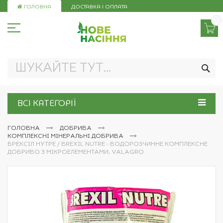
Skip
ГОЛОВНА
ДОСТАВКА І ОПЛАТА
to
Content
ПО
ВСІ КАТЕГОРІЇ
ГОЛОВНА
ДОБРИВА
КОМПЛЕКСНІ МІНЕРАЛЬНІ ДОБРИВА
БРЕКСІЛ НУТРЕ / BREXIL NUTRE - ВОДОРОЗЧИННЕ КОМПЛЕКСНЕ
ДОБРИВО З МІКРОЕЛЕМЕНТАМИ, VALAGRO
Перейти
до
кінця
галереї
зображень