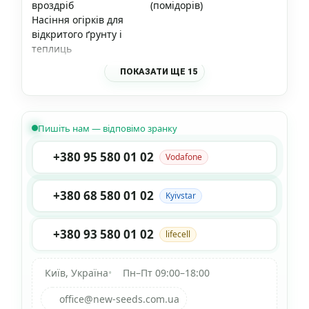
вроздріб
(помідорів)
Насіння огірків для
відкритого ґрунту і
теплиць
ПОКАЗАТИ ЩЕ 15
Пишіть нам — відповімо зранку
+380 95 580 01 02
Vodafone
+380 68 580 01 02
Kyivstar
+380 93 580 01 02
lifecell
Київ, Україна
•
Пн–Пт 09:00–18:00
office@new-seeds.com.ua