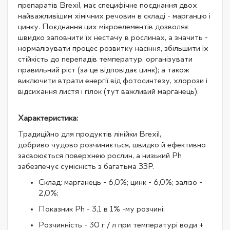
препаратів Brexil, має специфічне поєднання двох
найважливішим хімічних речовин в складі - марганцю і
цинку. Поєднання цих мікроелементів дозволяє
швидко заповнити їх нестачу в рослинах, а значить -
нормалізувати процес розвитку насіння, збільшити їх
стійкість до перепадів температур, організувати
правильний ріст (за це відповідає цинк); а також
виключити втрати енергії від фотосинтезу, хлорози і
відсихання листя і гілок (тут важливий марганець).
Характеристика:
Традиційно для продуктів лінійки Brexil,
добриво чудово розчиняється, швидко й ефективно
засвоюється поверхнею рослин, а низький Ph
забезпечує сумісність з багатьма ЗЗР.
Склад: марганець - 6,0%; цинк - 6,0%; залізо -
2,0%;
Показник Ph - 3,1 в 1% -му розчині;
Розчинність - 30 г / л при температурі води +