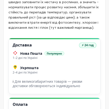
швидко заповнити їх нестачу в рослинах, а значить -
нормалізувати процес розвитку насіння, збільшити їх
стійкість до перепадів температур, організувати
правильний ріст (за це відповідає цинк); а також
виключити втрати енергії від фотосинтезу, хлорози і
відсихання листя і гілок (тут важливий марганець).
Доставка
⚡ 24 год
Нова Пошта
Популярно
1–2 дні по Україні
Укрпошта
2–4 дні по Україні
ℹ
Для великогабаритних товарів — умови
доставки обговорюються індивідуально
Оплата