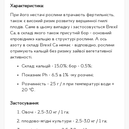
Характеристика:
При його нестачі рослини втрачають фертильність,
також є високий ризик розвитку вершинної гнилі
плодів. Саме в цьому випадку і застосовується Brexil
Ca, в складі якого також присутній бор - основний
«провідник» кальцію в структурі рослини. А ось
азоту в складі Brexil Ca немає - відповідно, рослини
отримують кальцій без ризику зайвої вегетативної
активності.
Склад: кальцій - 15,0%; бор - 0,5%;
Показник Ph - 6,5 в 1% -му розчині;
Розчинність - 25 г / л при температурі води +
20 ℃.
Застосування:
Овочі - 2,5-3,0 кг / 1 га;
плодово-ягідні культури - 2,5-3,0 кг / 1 га;