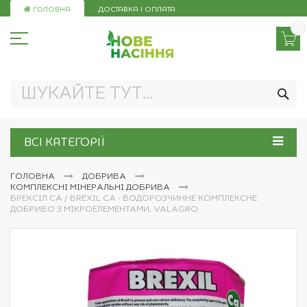
Skip
ГОЛОВНА
ДОСТАВКА І ОПЛАТА
to
Content
ПО
ВСІ КАТЕГОРІЇ
ГОЛОВНА
ДОБРИВА
КОМПЛЕКСНІ МІНЕРАЛЬНІ ДОБРИВА
БРЕКСІЛ CA / BREXIL CA - ВОДОРОЗЧИННЕ КОМПЛЕКСНЕ
ДОБРИВО З МІКРОЕЛЕМЕНТАМИ, VALAGRO
Перейти
до
кінця
галереї
зображень