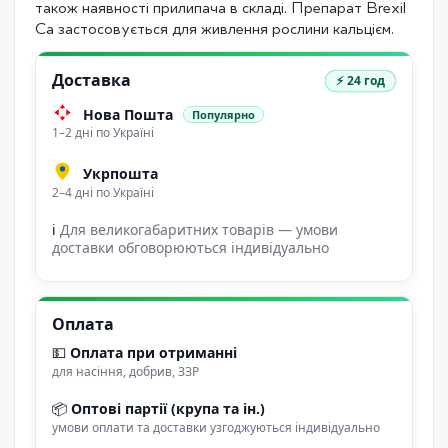
також наявності прилипача в складі. Препарат Brexil
Ca застосовується для живлення рослини кальцієм.
Доставка
⚡ 24 год
Нова Пошта
Популярно
1–2 дні по Україні
Укрпошта
2–4 дні по Україні
ℹ
Для великогабаритних товарів — умови
доставки обговорюються індивідуально
Оплата
💵
Оплата при отриманні
для насіння, добрив, ЗЗР
📦
Оптові партії (крупа та ін.)
умови оплати та доставки узгоджуються індивідуально