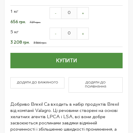
Grouped
1 кг
product
-
+
items
Спеціальна
656 грн.
729 грн.
ціна
5 кг
-
+
Спеціальна
3 208 грн.
3 564 грн.
ціна
КУПИТИ
ДОДАТИ ДО БАЖАНОГО
ДОДАТИ ДО
ПОРІВНЯННЯ
Добриво Brexil Ca входить в набір продуктів Brexil
від компанії Valagro. Ці речовини створені на основі
хелатних агентів LPCA і LSA, всі вони добре
засвоюються рослинами завдяки відмінній
розчинності і збільшенню швидкості проникнення, а