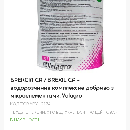
Перейти
БРЕКСІЛ CA / BREXIL CA -
до
водорозчинне комплексне добриво з
початку
галереї
мікроелементами, Valagro
зображень
КОД ТОВАРУ
2174
БУДЬТЕ ПЕРШИМ, ХТО ВІДГУКНЕТЬСЯ ПРО ЦЕЙ ТОВАР
В НАЯВНОСТІ