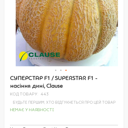
Перейти
СУПЕРСТАР F1 / SUPERSTAR F1 -
до
насіння дині, Clause
початку
галереї
КОД ТОВАРУ
443
зображень
БУДЬТЕ ПЕРШИМ, ХТО ВІДГУКНЕТЬСЯ ПРО ЦЕЙ ТОВАР
НЕМАЄ У НАЯВНОСТІ
Grouped