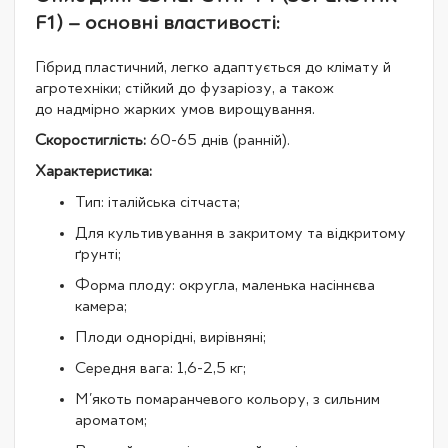
F1) – основні властивості:
Гібрид пластичний, легко адаптується до клімату й
агротехніки; стійкий до фузаріозу, а також
до надмірно жарких умов вирощування.
Скоростиглість:
60-65 днів (ранній).
Характеристика:
Тип: італійська сітчаста;
Для культивування в закритому та відкритому
ґрунті;
Форма плоду: округла, маленька насіннєва
камера;
Плоди однорідні, вирівняні;
Середня вага: 1,6-2,5 кг;
М'якоть помаранчевого кольору, з сильним
ароматом;