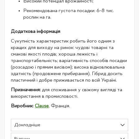
Високий потенціал врожайності;
Рекомендована густота посадки: 6-8 тис.
рослин на га.
Додаткова інформація
Сукупність характеристик робить його одним з
кращих для виходу на ринок: чудові товарні та
смакові якості плодів; хороша лежкість і
транспортабельність; варіативність способів посадки
(розсадою і прямим висівом); висока відновлювальна
здатність (продовжене прибирання). Гібрид досить
пластичний і добре приживається по всій Україні.
Призначення:
для споживання у свіжому вигляді та
використання в промисловості.
Виробник:
Clause
, Франція.
Докладніше