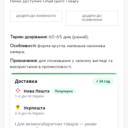
Немає Доступних Опцій Цього Товару.
product
items
ДОДАТИ ДО БАЖАНОГО
ДОДАТИ ДО
ПОРІВНЯННЯ
Термін дозрівання:
60-65 днів (ранній);
Особливості:
форма кругла, маленька насіннєва
камера;
Призначення:
для споживання у свіжому вигляді та
використання в промисловості.
Доставка
⚡ 24 год
Нова Пошта
Популярно
1–2 дні по Україні
Укрпошта
2–4 дні по Україні
ℹ
Для великогабаритних товарів — умови