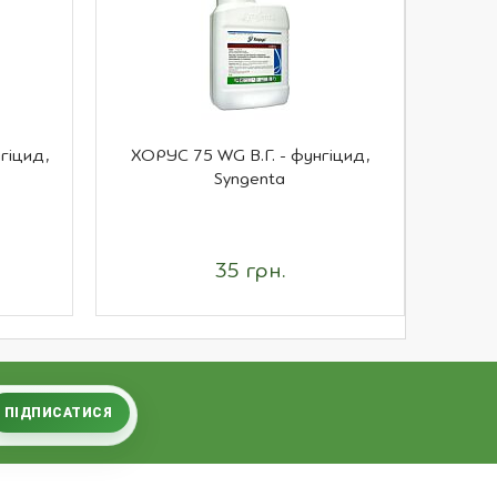
гіцид,
ХОРУС 75 WG В.Г. - фунгіцид,
П
Syngenta
компл
35 грн.
ПІДПИСАТИСЯ