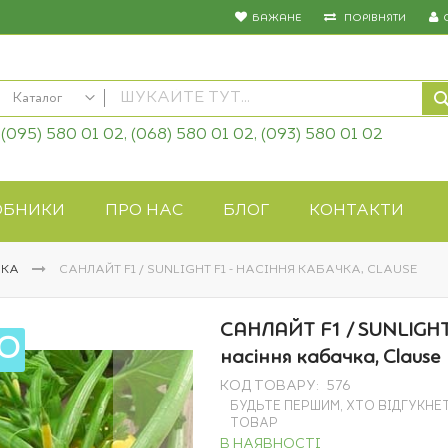
БАЖАНЕ
ПОРІВНЯТИ
Каталог
(095) 580 01 02, (068) 580 01 02, (093) 580 01 02
КАТАЛОГ
Насіння овочів
Насіння квітів
ОБНИКИ
ПРО НАС
БЛОГ
КОНТАКТИ
Добрива
Засоби захисту
ЧКА
САНЛАЙТ F1 / SUNLIGHT F1 - НАСІННЯ КАБАЧКА, CLAUSE
Біопрепарати
Газонна трава
САНЛАЙТ F1 / SUNLIGHT
Системи поливу
О
насіння кабачка, Clause
Укривні матеріали
КОД ТОВАРУ
576
Товари для дому
БУДЬТЕ ПЕРШИМ, ХТО ВІДГУКНЕ
Крупи оптом
ТОВАР
В НАЯВНОСТІ