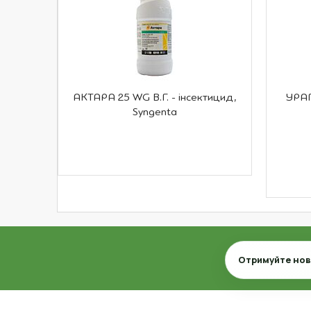
АКТАРА 25 WG В.Г. - інсектицид,
УРАГ
Syngenta
Email
Отримуйте нови