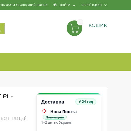
УКРАЇНСЬКА
СТВОРИТИ ОБЛІКОВИЙ ЗАПИС
УВІЙТИ
КОШИК
ПОШУК
 F1 -
Доставка
⚡ 24 год
Нова Пошта
Популярно
ТЬСЯ ПРО ЦЕЙ
1–2 дні по Україні