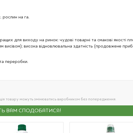
 рослин на га.
ащих для виходу на ринок: чудові товарні та смакові якості пл
им висівом); висока відновлювальна здатність (продовжене приб
та переробки.
ація товару можуть змінюватись виробником без попередження.
УТЬ ВАМ СПОДОБАТИСЯ!