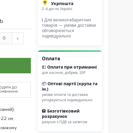
Укрпошта
2–4 дні по Україні
ℹ
Для великогабаритних
ТЬ
товарів — умови доставки
обговорюються
індивідуально
+
Оплата
💵
Оплата при отриманні
для насіння, добрив, ЗЗР
📦
Оптові партії (крупа та
ОДАТИ ДО
ін.)
ОРІВНЯННЯ
умови оплати та доставки
узгоджуються індивідуально
анній);
🏦
Безготівковий
розрахунок
22 см;
рахунок з ПДВ за запитом
 свіжому