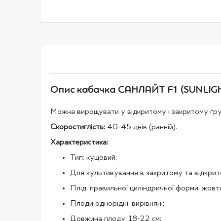
галереї
зображень
Опис кабачка САНЛАЙТ F1 (SUNLIGHT
Можна вирощувати у відкритому і закритому ґрунт
Скоростиглість:
40-45 днів (ранній).
Характеристика:
Тип: кущовий;
Для культивування в закритому та відкрит
Плід: правильної циліндричної форми, жовто
Плоди однорідні, вирівняні;
Довжина плоду: 18-22 см;