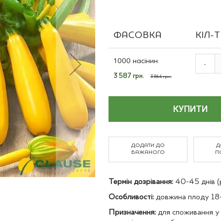
Польові культури
ФАСОВКА
КІЛ-
Grouped
product
1000 насінин
-
items
Спеціальна
3 587 грн.
3 864 грн.
ціна
КУПИТИ
ДОДАТИ ДО
Д
БАЖАНОГО
П
Термін дозрівання:
40-45 днів (р
Особливості:
довжина плоду 18-
Призначення:
для споживання у