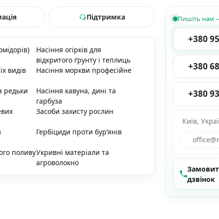
мація
Підтримка
Пишіть нам —
+380 95
омідорів)
Насіння огірків для
відкритого ґрунту і теплиць
+380 68
іх видів
Насіння моркви професійне
а редьки
Насіння кавуна, дині та
+380 93
гарбуза
евих
Засоби захисту рослин
Київ, Укра
и
Гербіциди проти бур’янів
office@
ого поливу
Укривні матеріали та
агроволокно
Замови
дзвінок