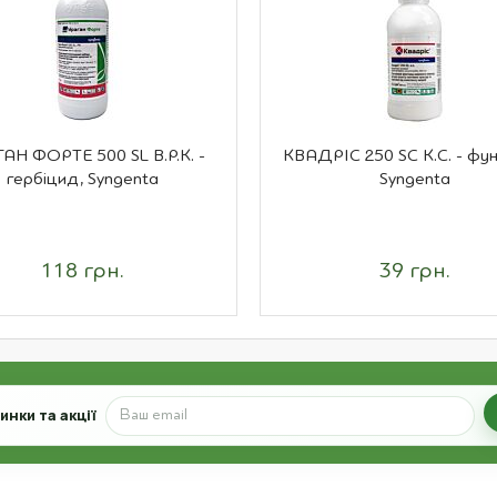
АН ФОРТЕ 500 SL В.Р.К. -
КВАДРІС 250 SC К.С. - фун
гербіцид, Syngenta
Syngenta
118 грн.
39 грн.
нки та акції