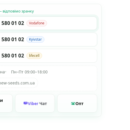
 відповімо зранку
 580 01 02
Vodafone
 580 01 02
Kyivstar
 580 01 02
lifecell
їна
•
Пн–Пт 09:00–18:00
new-seeds.com.ua
ти
Viber
Чат
Опт