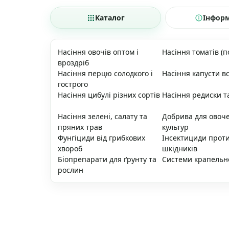
Каталог
Інфор
Насіння овочів оптом і
Насіння томатів (п
вроздріб
Насіння перцю солодкого і
Насіння капусти вс
гострого
Насіння цибулі різних сортів
Насіння редиски т
Насіння зелені, салату та
Добрива для овоч
пряних трав
культур
Фунгіциди від грибкових
Інсектициди прот
хвороб
шкідників
Біопрепарати для ґрунту та
Системи крапельн
рослин