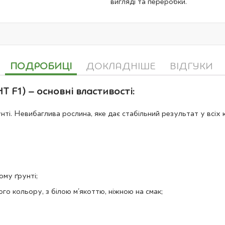
вигляді та переробки.
ПОДРОБИЦІ
ДОКЛАДНІШЕ
ВІДГУКИ
 F1) – основні властивості:
і. Невибаглива рослина, яке дає стабільний результат у всіх 
ому ґрунті;
го кольору, з білою м'якоттю, ніжною на смак;