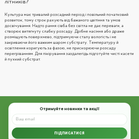
літників?
Культура має тривалий розсадний період і повільний початковий
розвиток, тому строк рахують від бажаного цвітіння та умов
досвічування. Надто рання сівба без світла не дає переваги, а
створює витягнуту слабку розсаду. Дрібне насіння або драже
розміщують поверхнево, підтримуючи сталу вологість і не
закриваючи його важким шаром субстрату. Температуру й
освітлення коригують за фазою, не прискорюючи розсаду
перегріванням. Для пікірування заздалегідь підготуйте чисті касети
й пухкий субстрат.
Email
Отримуйте новинки та акції
ПІДПИСАТИСЯ