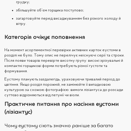
грудку;
збільшуйте об’єм горщика поступово;
загартовуйте перед висаджуванням без різкого холоду й
вітру.
Категорія очікує поповнення
На момент асортиментної перевірки активних карток еустоми в
розділі не було. Тому опис не перелічує неіснуючі серії та строки.
Після появи товарів перевірте висотну групу: високі зрізувальні й
компактні горщикові форми потребують різної густоти та
формування.
Еустому планують заздалегідь, ураховуючи тривалий період до
цвітіння. Якщо розділ порожній, не замінюйте її випадковою
культурою за схожою фотографією: вимоги лізіантуса до розсади
суттєво відрізняються від петунії чи віоли.
Практичне питання про насіння еустоми
(лізіантус)
Чому еустому сіють значно раніше за багато