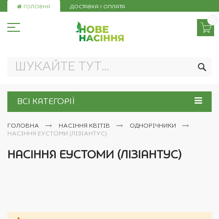
Skip
ГОЛОВНА
ДОСТАВКА І ОПЛАТА
to
Content
ПО
ВСІ КАТЕГОРІЇ
ГОЛОВНА
НАСІННЯ КВІТІВ
ОДНОРІЧНИКИ
НАСІННЯ ЕУСТОМИ (ЛІЗІАНТУС)
НАСІННЯ ЕУСТОМИ (ЛІЗІАНТУС)