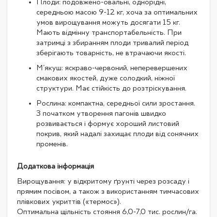
Плоди: подовжено-овальні, однорідні,
середньою масою 9-12 кг, хоча за оптимальних
умов вирощування можуть досягати 15 кг.
Мають відмінну транспортабельність. При
затримці з збиранням плоди тривалий період
зберігають товарність, не втрачаючи якості.
М'якуш: яскраво-червоний, неперевершених
смакових якостей, дуже солодкий, ніжної
структури. Має стійкість до розтріскування.
Рослина: компактна, середньої сили зростання.
З початком утворення пагонів швидко
розвивається і формує хороший листовий
покрив, який надалі захищає плоди від сонячних
променів.
Додаткова інформація
Вирощування: у відкритому ґрунті через розсаду і
прямим посівом, а також з використанням тимчасових
плівкових укриттів («термос»).
Оптимальна щільність стояння 6,0-7,0 тис. рослин/га.