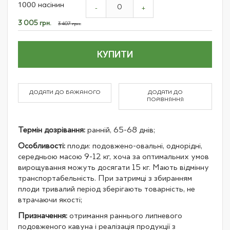
1000 насінин
product
-
+
items
Спеціальна
3 005 грн.
3 407 грн.
ціна
КУПИТИ
ДОДАТИ ДО БАЖАНОГО
ДОДАТИ ДО
ПОРІВНЯННЯ
Термін дозрівання:
ранній, 65-68 днів;
Особливості:
плоди: подовжено-овальні, однорідні,
середньою масою 9-12 кг, хоча за оптимальних умов
вирощування можуть досягати 15 кг. Мають відмінну
транспортабельність. При затримці з збиранням
плоди тривалий період зберігають товарність, не
втрачаючи якості;
Призначення:
отримання раннього липневого
подовженого кавуна і реалізація продукції з