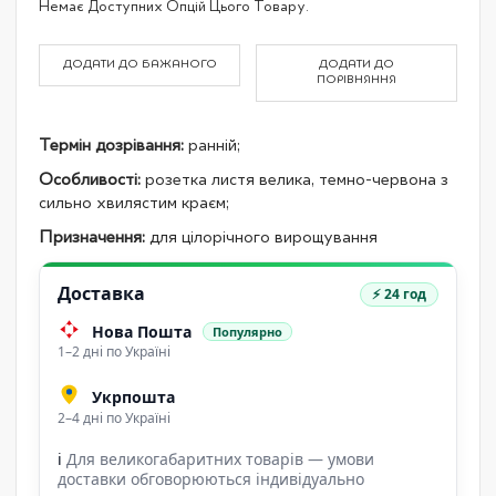
Немає Доступних Опцій Цього Товару.
product
items
ДОДАТИ ДО БАЖАНОГО
ДОДАТИ ДО
ПОРІВНЯННЯ
Термін дозрівання:
ранній;
Особливості:
розетка листя велика, темно-червона з
сильно хвилястим краєм;
Призначення:
для цілорічного вирощування
Доставка
⚡ 24 год
Нова Пошта
Популярно
1–2 дні по Україні
Укрпошта
2–4 дні по Україні
ℹ
Для великогабаритних товарів — умови
доставки обговорюються індивідуально