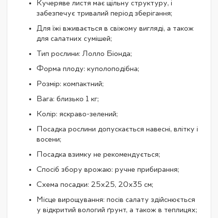
Кучеряве листя має щільну структуру, і
забезпечує тривалий період зберігання;
Для їжі вживається в свіжому вигляді, а також
для салатних сумішей;
Тип рослини: Лолло Біонда;
Форма плоду: куполоподібна;
Розмір: компактний;
Вага: близько 1 кг;
Колір: яскраво-зелений;
Посадка рослини допускається навесні, влітку і
восени;
Посадка взимку не рекомендується;
Спосіб збору врожаю: ручне прибирання;
Схема посадки: 25х25, 20х35 см;
Місце вирощування: посів салату здійснюється
у відкритий вологий ґрунт, а також в теплицях;