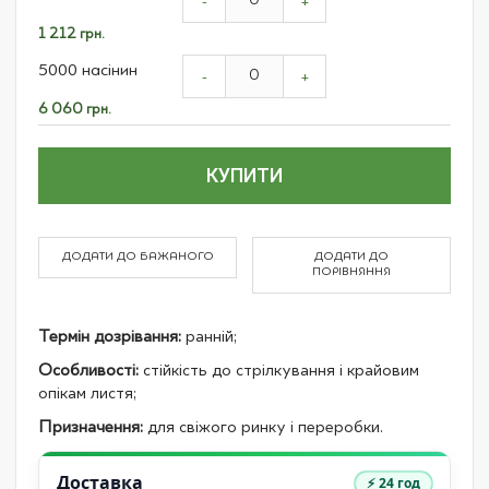
product
-
+
items
1 212 грн.
5000 насінин
-
+
6 060 грн.
КУПИТИ
ДОДАТИ ДО БАЖАНОГО
ДОДАТИ ДО
ПОРІВНЯННЯ
Термін дозрівання:
ранній;
Особливості:
стійкість до стрілкування і крайовим
опікам листя;
Призначення:
для свіжого ринку і переробки.
Доставка
⚡ 24 год