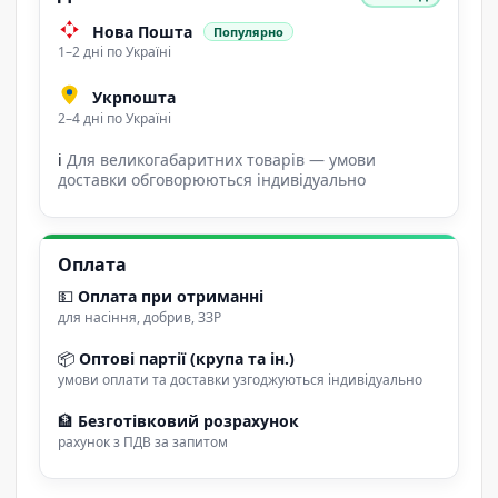
Нова Пошта
Популярно
1–2 дні по Україні
Укрпошта
2–4 дні по Україні
ℹ
Для великогабаритних товарів — умови
доставки обговорюються індивідуально
Оплата
💵
Оплата при отриманні
для насіння, добрив, ЗЗР
📦
Оптові партії (крупа та ін.)
умови оплати та доставки узгоджуються індивідуально
🏦
Безготівковий розрахунок
рахунок з ПДВ за запитом