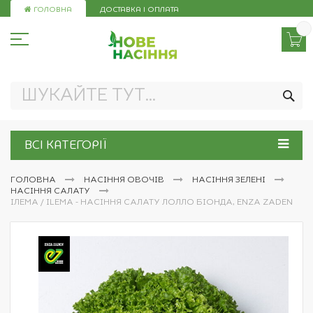
Skip
ГОЛОВНА
ДОСТАВКА І ОПЛАТА
to
Content
ПО
ВСІ КАТЕГОРІЇ
ГОЛОВНА
НАСІННЯ ОВОЧІВ
НАСІННЯ ЗЕЛЕНІ
НАСІННЯ САЛАТУ
ІЛЕМА / ILEMA - НАСІННЯ САЛАТУ ЛОЛЛО БІОНДА, ENZA ZADEN
Перейти
до
кінця
галереї
зображень