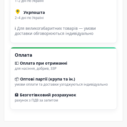
1–2 дні по Україні
Укрпошта
2–4 дні по Україні
ℹ
Для великогабаритних товарів — умови
доставки обговорюються індивідуально
Оплата
💵
Оплата при отриманні
для насіння, добрив, ЗЗР
📦
Оптові партії (крупа та ін.)
умови оплати та доставки узгоджуються індивідуально
🏦
Безготівковий розрахунок
рахунок з ПДВ за запитом