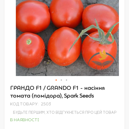
Перейти
ГРАНДО F1 / GRANDO F1 - насіння
до
томата (помідора), Spark Seeds
початку
галереї
КОД ТОВАРУ
2503
зображень
БУДЬТЕ ПЕРШИМ, ХТО ВІДГУКНЕТЬСЯ ПРО ЦЕЙ ТОВАР
В НАЯВНОСТІ