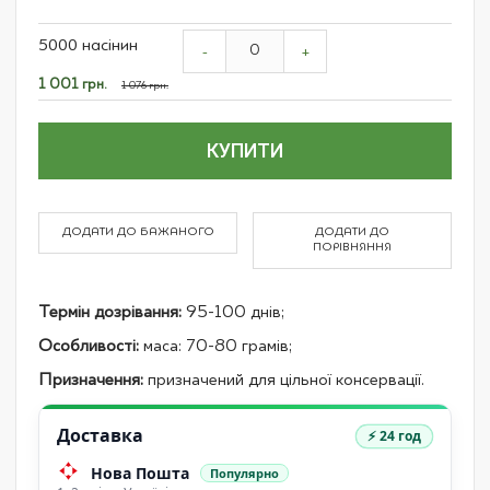
Grouped
5000 насінин
product
-
+
items
Спеціальна
1 001 грн.
1 076 грн.
ціна
КУПИТИ
ДОДАТИ ДО БАЖАНОГО
ДОДАТИ ДО
ПОРІВНЯННЯ
Термін дозрівання:
95-100 днів;
Особливості:
маса: 70-80 грамів;
Призначення:
призначений для цільної консервації.
Доставка
⚡ 24 год
Нова Пошта
Популярно