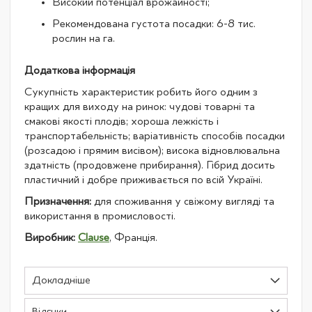
Високий потенціал врожайності;
Рекомендована густота посадки: 6-8 тис.
рослин на га.
Додаткова інформація
Сукупність характеристик робить його одним з
кращих для виходу на ринок: чудові товарні та
смакові якості плодів; хороша лежкість і
транспортабельність; варіативність способів посадки
(розсадою і прямим висівом); висока відновлювальна
здатність (продовжене прибирання). Гібрид досить
пластичний і добре приживається по всій Україні.
Призначення:
для споживання у свіжому вигляді та
використання в промисловості.
Виробник:
Clause
, Франція.
Докладніше