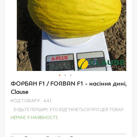
Перейти
ФОРБАН F1 / FORBAN F1 - насіння дині,
до
Clause
початку
галереї
КОД ТОВАРУ
441
зображень
БУДЬТЕ ПЕРШИМ, ХТО ВІДГУКНЕТЬСЯ ПРО ЦЕЙ ТОВАР
НЕМАЄ У НАЯВНОСТІ
Grouped