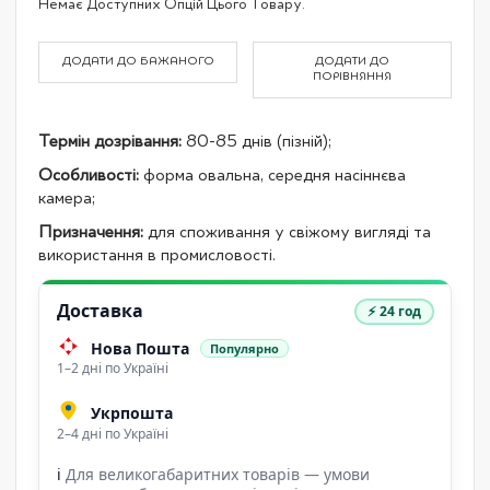
Немає Доступних Опцій Цього Товару.
product
items
ДОДАТИ ДО БАЖАНОГО
ДОДАТИ ДО
ПОРІВНЯННЯ
Термін дозрівання:
80-85 днів (пізній);
Особливості:
форма овальна, середня насіннєва
камера;
Призначення:
для споживання у свіжому вигляді та
використання в промисловості.
Доставка
⚡ 24 год
Нова Пошта
Популярно
1–2 дні по Україні
Укрпошта
2–4 дні по Україні
ℹ
Для великогабаритних товарів — умови