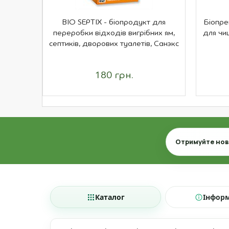
BIO SEPTIX - біопродукт для
Біопре
переробки відходів вигрібних ям,
для чи
септиків, дворових туалетів, Санэкс
180 грн.
Email
Отримуйте нови
Каталог
Інфор