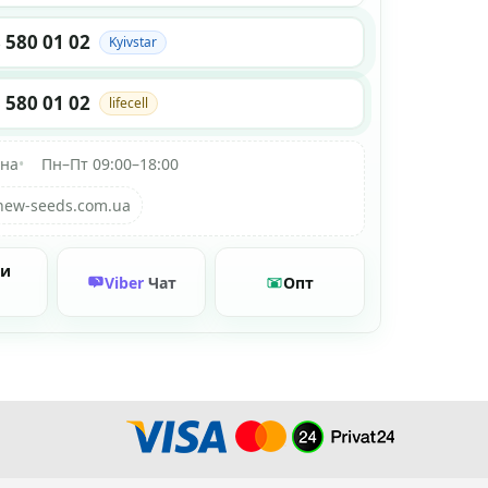
 580 01 02
Kyivstar
 580 01 02
lifecell
їна
•
Пн–Пт 09:00–18:00
new-seeds.com.ua
ти
Viber
Чат
Опт