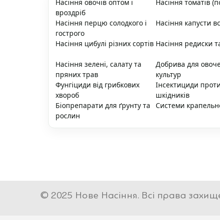
Насіння овочів оптом і
Насіння томатів (п
вроздріб
Насіння перцю солодкого і
Насіння капусти вс
гострого
Насіння цибулі різних сортів
Насіння редиски т
Насіння зелені, салату та
Добрива для овоч
пряних трав
культур
Фунгіциди від грибкових
Інсектициди прот
хвороб
шкідників
Біопрепарати для ґрунту та
Системи крапельн
рослин
© 2025 Нове Насіння. Всі права захищ