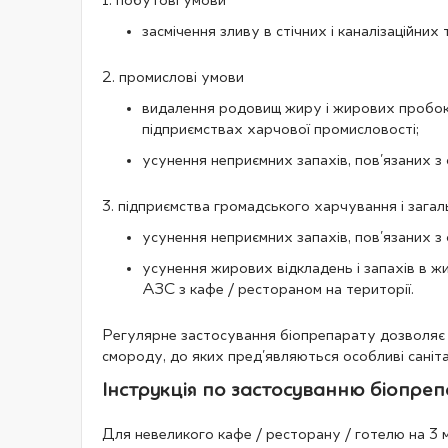
1. побутові умови
засмічення зливу в стічних і каналізаційни
2. промислові умови
видалення родовищ жиру і жирових пробок і 
підприємствах харчової промисловості;
усунення неприємних запахів, пов'язаних з
3. підприємства громадського харчування і зага
усунення неприємних запахів, пов'язаних з
усунення жирових відкладень і запахів в ж
АЗС з кафе / рестораном на території.
Регулярне застосування біопрепарату дозволяє п
смороду, до яких пред'являються особливі саніта
Інструкція по застосуванню біопрепа
Для невеликого кафе / ресторану / готелю на 3 м