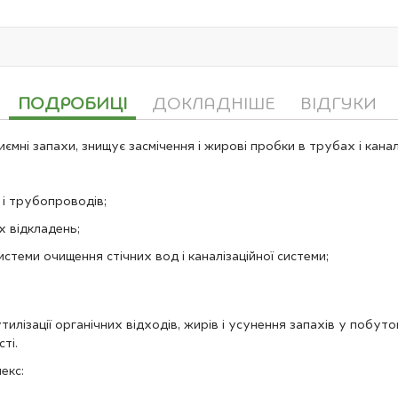
ПОДРОБИЦІ
ДОКЛАДНІШЕ
ВІДГУКИ
ні запахи, знищує засмічення і жирові пробки в трубах і канал
 і трубопроводів;
х відкладень;
теми очищення стічних вод і каналізаційної системи;
илізації органічних відходів, жирів і усунення запахів у побут
ті.
екс: