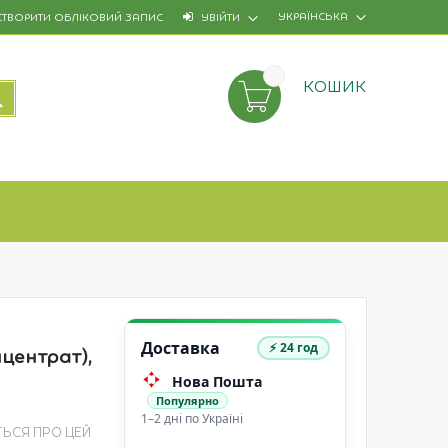
УКРАЇНСЬКА
СТВОРИТИ ОБЛІКОВИЙ ЗАПИС
УВІЙТИ
КОШИК
ПОШУК
Доставка
⚡ 24 год
центрат),
Нова Пошта
Популярно
1–2 дні по Україні
ТЬСЯ ПРО ЦЕЙ