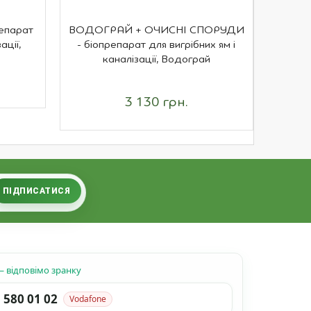
репарат
ВОДОГРАЙ + ОЧИСНІ СПОРУДИ
Бі
ації,
- біопрепарат для вигрібних ям і
канал
каналізації, Водограй
3 130 грн.
ПІДПИСАТИСЯ
 відповімо зранку
 580 01 02
Vodafone