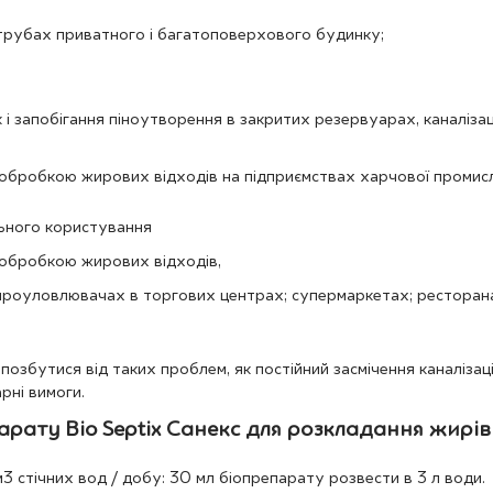
х трубах приватного і багатоповерхового будинку;
запобігання піноутворення в закритих резервуарах, каналізації
 обробкою жирових відходів на підприємствах харчової промисл
льного користування
 обробкою жирових відходів,
ироуловлювачах в торгових центрах; супермаркетах; ресторанах;
озбутися від таких проблем, як постійний засмічення каналізац
рні вимоги.
рату Bio Septix Санекс для розкладання жирів 
3 стічних вод / добу: 30 мл біопрепарату розвести в 3 л води.