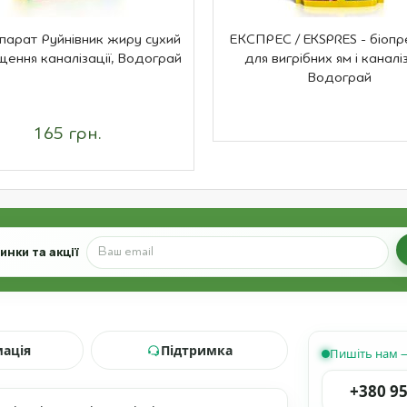
парат Руйнівник жиру сухий
ЕКСПРЕС / EKSPRES - біоп
щення каналізації, Водограй
для вигрібних ям і каналіз
Водограй
165 грн.
нки та акції
мація
Підтримка
Пишіть нам —
+380 95