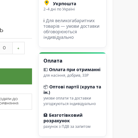
Укрпошта
2–4 дні по Україні
ℹ
Для великогабаритних
товарів — умови доставки
ТЬ
обговорюються
індивідуально
+
Оплата
💵
Оплата при отриманні
для насіння, добрив, ЗЗР
📦
Оптові партії (крупа та
ін.)
умови оплати та доставки
ОДАТИ ДО
узгоджуються індивідуально
ОРІВНЯННЯ
🏦
Безготівковий
розрахунок
рахунок з ПДВ за запитом