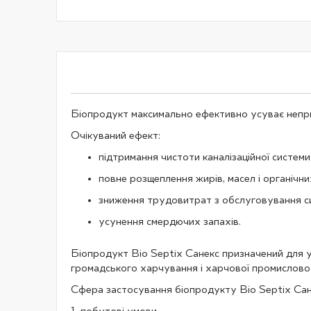
галереї
зображень
Біопродукт максимально ефективно усуває неприєм
Очікуваний ефект:
підтримання чистоти каналізаційної системи
повне розщеплення жирів, масел і органічни
зниження трудовитрат з обслуговування сис
усунення смердючих запахів.
Біопродукт Bio Septix Санекс призначений для ут
громадського харчування і харчової промисловос
Сфера застосування біопродукту Bio Septix Сан