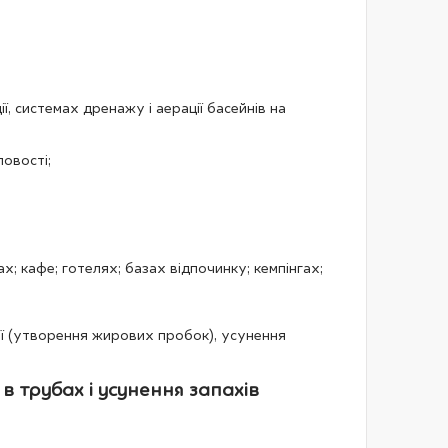
, системах дренажу і аерації басейнів на
овості;
 кафе; готелях; базах відпочинку; кемпінгах;
ії (утворення жирових пробок), усунення
в трубах і усунення запахів