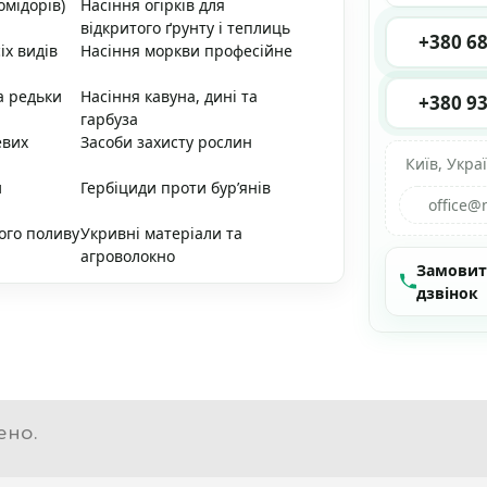
омідорів)
Насіння огірків для
відкритого ґрунту і теплиць
+380 68
іх видів
Насіння моркви професійне
а редьки
Насіння кавуна, дині та
+380 93
гарбуза
евих
Засоби захисту рослин
Київ, Укра
и
Гербіциди проти бур’янів
office@
ого поливу
Укривні матеріали та
агроволокно
Замови
дзвінок
ено.