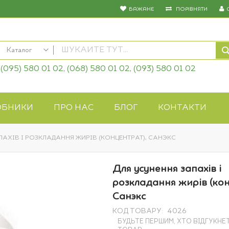
БАЖАНЕ
ПОРІВНЯТИ
Каталог
(095) 580 01 02, (068) 580 01 02, (093) 580 01 02
КАТАЛОГ
Насіння овочів
Насіння квітів
ОБНИКИ
ПРО НАС
БЛОГ
КОНТАКТИ
Добрива
Засоби захисту
ПАХІВ І РОЗКЛАДАННЯ ЖИРІВ (КОНЦЕНТРАТ), САНЭКС
Біопрепарати
Газонна трава
Для усунення запахів і
Системи поливу
розкладання жирів (кон
Укривні матеріали
Санэкс
Товари для дому
КОД ТОВАРУ
4026
Крупи оптом
БУДЬТЕ ПЕРШИМ, ХТО ВІДГУКНЕ