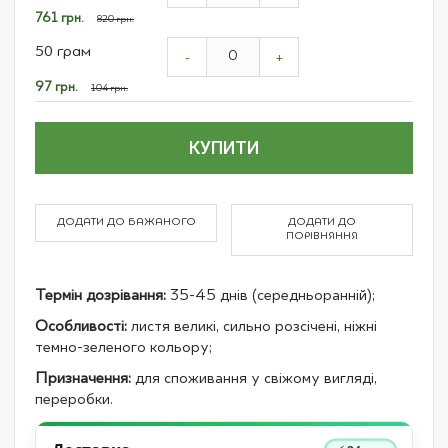
items
Спеціальна
761 грн.
820 грн.
ціна
50 грам
-
+
Спеціальна
97 грн.
104 грн.
ціна
КУПИТИ
ДОДАТИ ДО БАЖАНОГО
ДОДАТИ ДО
ПОРІВНЯННЯ
Термін дозрівання:
35-45 днів (середньоранній);
Особливості:
листя великі, сильно розсічені, ніжні
темно-зеленого кольору;
Призначення:
для споживання у свіжому вигляді,
переробки.