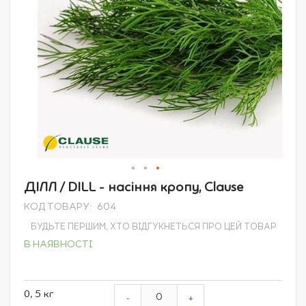
Перейти
ДІЛЛ / DILL - насіння кропу, Clause
до
КОД ТОВАРУ
604
початку
галереї
БУДЬТЕ ПЕРШИМ, ХТО ВІДГУКНЕТЬСЯ ПРО ЦЕЙ ТОВАР
зображень
В НАЯВНОСТІ
Grouped
0, 5 кг
product
-
+