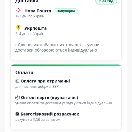
Доставка
⚡ 24 год
Нова Пошта
Популярно
1–2 дні по Україні
Укрпошта
2–4 дні по Україні
ℹ
Для великогабаритних товарів — умови
доставки обговорюються індивідуально
Оплата
💵
Оплата при отриманні
для насіння, добрив, ЗЗР
📦
Оптові партії (крупа та ін.)
умови оплати та доставки узгоджуються індивідуально
🏦
Безготівковий розрахунок
рахунок з ПДВ за запитом