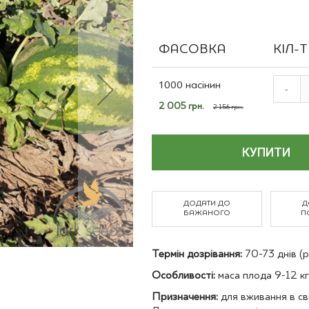
Польові культури
ФАСОВКА
КІЛ-
Grouped
product
1000 насінин
-
items
Спеціальна
2 005 грн.
2 156 грн.
ціна
КУПИТИ
ДОДАТИ ДО
Д
БАЖАНОГО
П
Термін дозрівання:
70-73 днів (р
Особливості:
маса плода 9-12 кг
Призначення:
для вживання в св