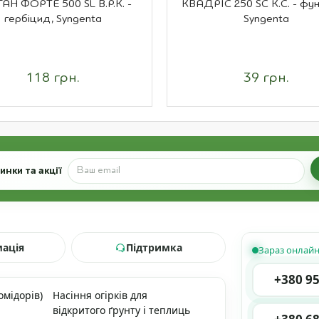
АН ФОРТЕ 500 SL В.Р.К. -
КВАДРІС 250 SC К.С. - фун
гербіцид, Syngenta
Syngenta
118 грн.
39 грн.
нки та акції
мація
Підтримка
Зараз онлай
+380 95
омідорів)
Насіння огірків для
відкритого ґрунту і теплиць