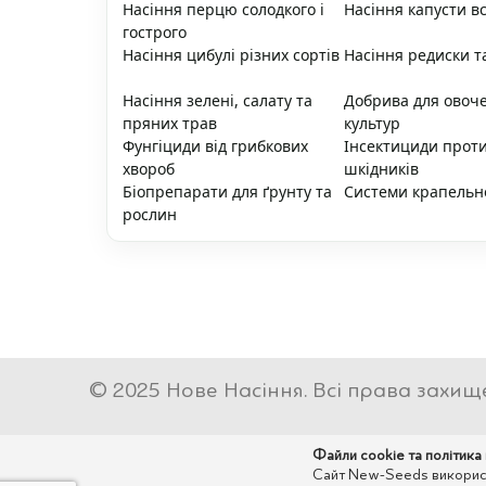
Насіння перцю солодкого і
Насіння капусти вс
гострого
Насіння цибулі різних сортів
Насіння редиски т
Насіння зелені, салату та
Добрива для овоч
пряних трав
культур
Фунгіциди від грибкових
Інсектициди прот
хвороб
шкідників
Біопрепарати для ґрунту та
Системи крапельн
рослин
© 2025 Нове Насіння. Всі права захищ
Файли cookie та політика
Сайт New-Seeds використо