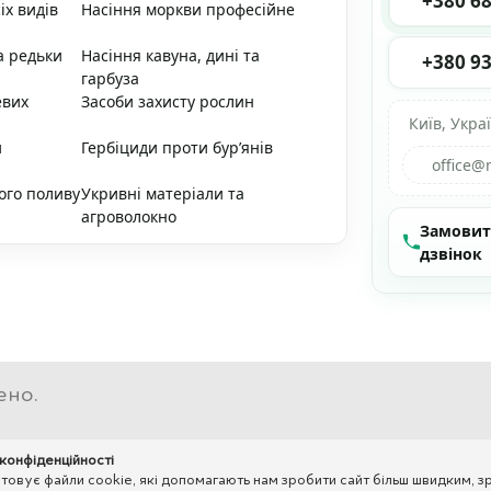
+380 68
іх видів
Насіння моркви професійне
а редьки
Насіння кавуна, дині та
+380 93
гарбуза
евих
Засоби захисту рослин
Київ, Укра
и
Гербіциди проти бур’янів
office@
ого поливу
Укривні матеріали та
агроволокно
Замови
дзвінок
ено.
 конфіденційності
вує файли cookie, які допомагають нам зробити сайт більш швидким, зр