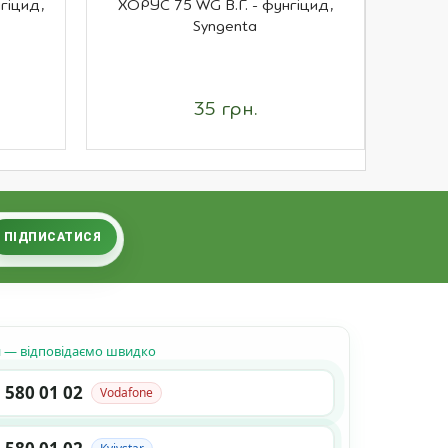
гіцид,
ХОРУС 75 WG В.Г. - фунгіцид,
АНТИСА
Syngenta
35 грн.
ПІДПИСАТИСЯ
н — відповідаємо швидко
 580 01 02
Vodafone