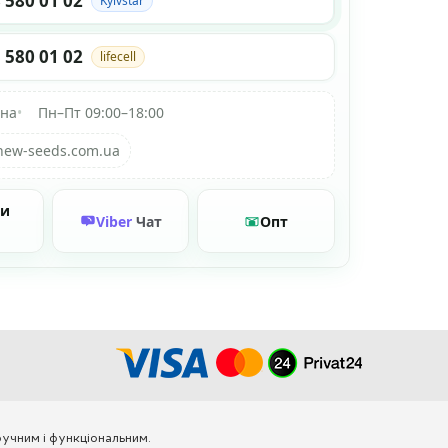
 580 01 02
Kyivstar
 580 01 02
lifecell
їна
•
Пн–Пт 09:00–18:00
new-seeds.com.ua
ти
Viber
Чат
Опт
учним і функціональним.