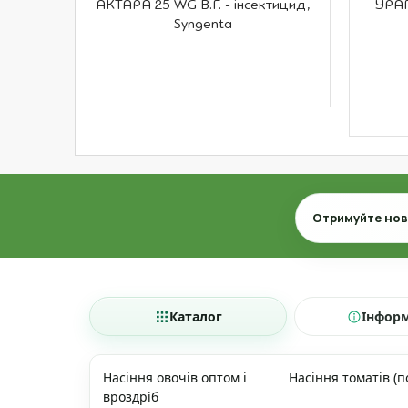
АКТАРА 25 WG В.Г. - інсектицид,
УРАГ
Syngenta
Email
Отримуйте нови
Каталог
Інфор
Насіння овочів оптом і
Насіння томатів (п
вроздріб