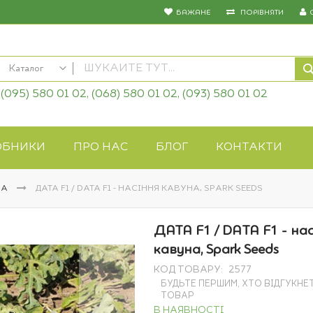
БАЖАНЕ
ПОРІВНЯТИ
Каталог
(095) 580 01 02, (068) 580 01 02, (093) 580 01 02
КАТАЛОГ
Насіння овочів
Насіння квітів
ОБНИКИ
ПРО НАС
БЛОГ
КОНТАКТИ
Добрива
Засоби захисту
НА
ДАТА F1 / DATA F1 - НАСІННЯ КАВУНА, SPARK SEEDS
Біопрепарати
Газонна трава
ДАТА F1 / DATA F1 - на
Системи поливу
кавуна, Spark Seeds
Укривні матеріали
КОД ТОВАРУ
2577
Товари для дому
БУДЬТЕ ПЕРШИМ, ХТО ВІДГУКНЕ
Крупи оптом
ТОВАР
В НАЯВНОСТІ