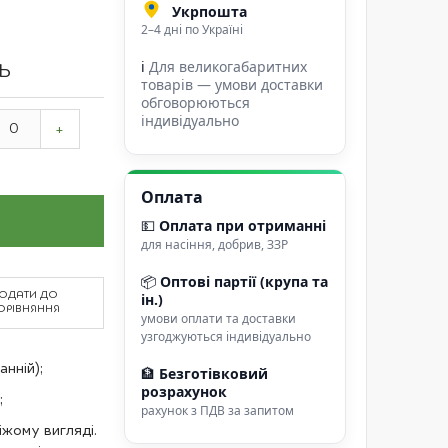
Укрпошта
2–4 дні по Україні
ℹ
Для великогабаритних
ТЬ
товарів — умови доставки
обговорюються
індивідуально
+
Оплата
💵
Оплата при отриманні
для насіння, добрив, ЗЗР
📦
Оптові партії (крупа та
ОДАТИ ДО
ін.)
ОРІВНЯННЯ
умови оплати та доставки
узгоджуються індивідуально
анній);
🏦
Безготівковий
розрахунок
;
рахунок з ПДВ за запитом
іжому вигляді.