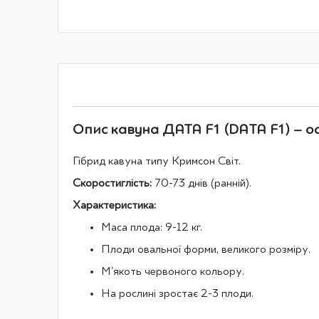
галереї
зображень
Опис кавуна ДАТА F1 (DATA F1) – ос
Гібрид кавуна типу Кримсон Світ.
Скоростиглість:
70-73 днів (ранній).
Характеристика:
Маса плода: 9-12 кг.
Плоди овальної форми, великого розміру.
М'якоть червоного кольору.
На рослині зростає 2-3 плоди.