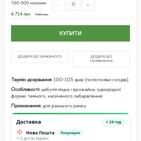
100 000 насінин
product
-
+
items
Спеціальна
6 714 грн.
7 611 грн.
ціна
КУПИТИ
ДОДАТИ ДО БАЖАНОГО
ДОДАТИ ДО
ПОРІВНЯННЯ
Термін дозрівання:
100-105 днів (після появи сходів);
Особливості:
цибуля міцна і врожайна, однорідної
форми, темного, насиченого забарвлення;
Призначення:
для раннього ринку.
Доставка
⚡ 24 год
Нова Пошта
Популярно
1–2 дні по Україні