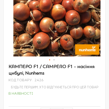
Перейти
КАМПЕРО F1 / CAMPERO F1 - насіння
до
цибулі, Nunhems
початку
галереї
КОД ТОВАРУ
2426
зображень
БУДЬТЕ ПЕРШИМ, ХТО ВІДГУКНЕТЬСЯ ПРО ЦЕЙ ТОВАР
В НАЯВНОСТІ
Grouped