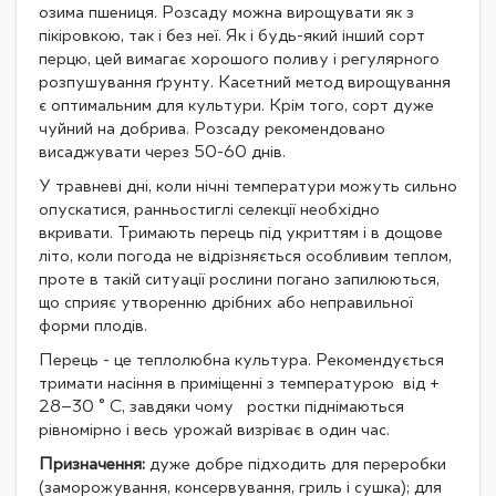
озима пшениця. Розсаду можна вирощувати як з
пікіровкою, так і без неї. Як і будь-який інший сорт
перцю, цей вимагає хорошого поливу і регулярного
розпушування ґрунту. Касетний метод вирощування
є оптимальним для культури. Крім того, сорт дуже
чуйний на добрива. Розсаду рекомендовано
висаджувати через 50-60 днів.
У травневі дні, коли нічні температури можуть сильно
опускатися, ранньостиглі селекції необхідно
вкривати. Тримають перець під укриттям і в дощове
літо, коли погода не відрізняється особливим теплом,
проте в такій ситуації рослини погано запилюються,
що сприяє утворенню дрібних або неправильної
форми плодів.
Перець - це теплолюбна культура. Рекомендується
тримати насіння в приміщенні з температурою від +
28–30 ° С, завдяки чому ростки піднімаються
рівномірно і весь урожай визріває в один час.
Призначення:
дуже добре підходить для переробки
(заморожування, консервування, гриль і сушка); для