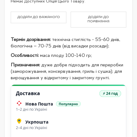
Немає Доступних Опцій Цього Товару.
product
items
ДОДАТИ ДО БАЖАНОГО
ДОДАТИ ДО
ПОРІВНЯННЯ
Термін дозрівання:
технічна стиглість - 55-60 днів,
біологічна – 70-75 днів (від висадки розсади);
Особливості:
маса плоду 100-140 гр;
Призначення:
дуже добре підходить для переробки
(заморожування, консервування, гриль і сушка); для
вирощування у відкритому і закритому грунті.
Доставка
⚡ 24 год
Нова Пошта
Популярно
1–2 дні по Україні
Укрпошта
2–4 дні по Україні