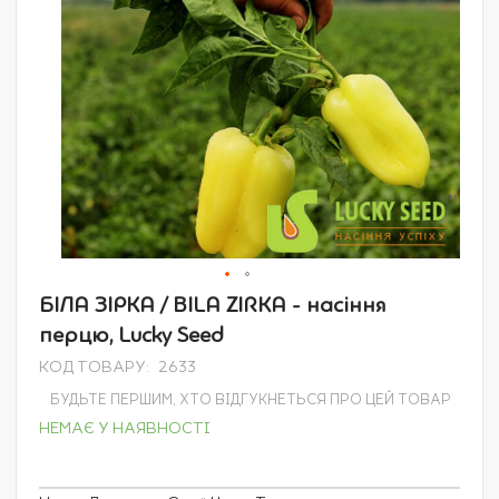
Перейти
БІЛА ЗІРКА / BILA ZIRKA - насіння
до
перцю, Lucky Seed
початку
галереї
КОД ТОВАРУ
2633
зображень
БУДЬТЕ ПЕРШИМ, ХТО ВІДГУКНЕТЬСЯ ПРО ЦЕЙ ТОВАР
НЕМАЄ У НАЯВНОСТІ
Grouped