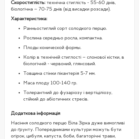
Скоростиглість:
технічна стиглість - 55-60 днів,
біологічна – 70-75 днів (від висадки розсади).
Характеристика:
Ранньостиглий сорт солодкого перцю.
Рослина середньо росла, компактна.
Плоды конической формы.
Колір в технічній стиглості – слонової кістки, в
біологічній - червоний, глянсовий.
Товщина стінки пікантерія 5-7 мм.
Маса плоду 100-140 гр.
Толерантний до фузаріозу і вертіціліозу,
стійкий до абіотичних стресів.
Додаткова інформація
Насіння солодкого перцю Біла Зірка дуже вимогливі
до ґрунту. Попередниками культури можуть бути
огірок, цибуля, капуста, боби, багаторічні трави,