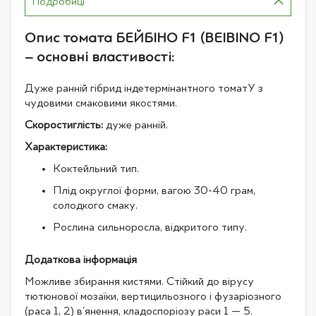
Подробиці
Опис томата БЕЙБІНО F1 (BEIBINO F1)
– основні властивості:
Дуже ранній гібрид індетермінантного томатУ з
чудовими смаковими якостями.
Скоростиглість:
дуже ранній.
Характеристика:
Коктейльний тип.
Плід округлої форми, вагою 30-40 грам,
солодкого смаку.
Рослина сильноросла, відкритого типу.
Додаткова інформація
Можливе збирання кистями. Стійкий до вірусу
тютюнової мозаїки, вертицильозного і фузаріозного
(раса 1, 2) в'янення, кладоспоріозу раси 1 — 5.