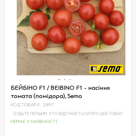
Перейти
БЕЙБІНО F1 / BEIBINO F1 - насіння
до
томата (помідора), Semo
початку
галереї
КОД ТОВАРУ
2897
зображень
БУДЬТЕ ПЕРШИМ, ХТО ВІДГУКНЕТЬСЯ ПРО ЦЕЙ ТОВАР
НЕМАЄ У НАЯВНОСТІ