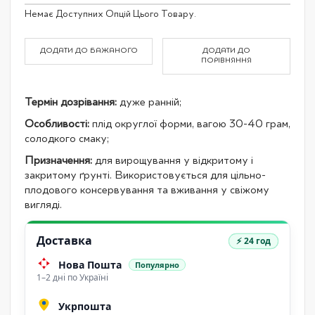
Grouped
Немає Доступних Опцій Цього Товару.
product
items
ДОДАТИ ДО БАЖАНОГО
ДОДАТИ ДО
ПОРІВНЯННЯ
Термін дозрівання:
дуже ранній;
Особливості:
плід округлої форми, вагою 30-40 грам,
солодкого смаку;
Призначення:
для вирощування у відкритому і
закритому ґрунті. Використовується для цільно-
плодового консервування та вживання у свіжому
вигляді.
Доставка
⚡ 24 год
Нова Пошта
Популярно
1–2 дні по Україні
Укрпошта