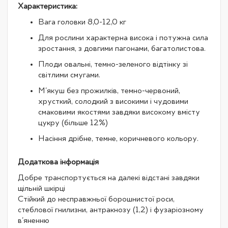
Характеристика:
Вага головки 8,0-12,0 кг
Для рослини характерна висока і потужна сила
зростання, з довгими пагонами, багатолистова.
Плоди овальні, темно-зеленого відтінку зі
світлими смугами.
М'якуш без прожилків, темно-червоний,
хрусткий, солодкий з високими і чудовими
смаковими якостями завдяки високому вмісту
цукру (більше 12%)
Насіння дрібне, темне, коричневого кольору.
Додаткова інформація
Добре транспортується на далекі відстані завдяки
щільній шкірці
Стійкий до несправжньої борошнистої роси,
стеблової гнилизни, антракнозу (1,2) і фузаріозному
в'яненню