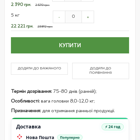
items
Спеціальна
2 390 грн.
2 570 грн.
ціна
5 кг
-
+
Спеціальна
22 221 грн.
23 892 грн.
ціна
КУПИТИ
ДОДАТИ ДО БАЖАНОГО
ДОДАТИ ДО
ПОРІВНЯННЯ
Термін дозрівання:
75-80 днів (ранній);
Особливості:
вага головки 8,0-12,0 кг;
Призначення:
для отримання ранньої продукції.
Доставка
⚡ 24 год
Нова Пошта
Популярно