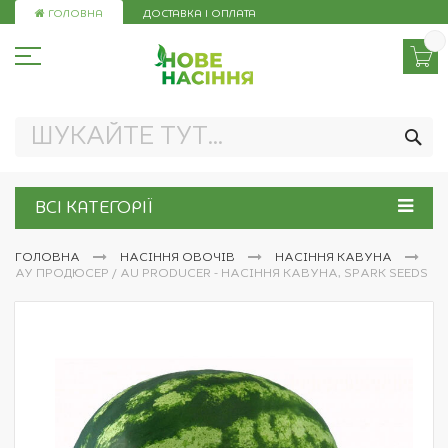
Skip
ГОЛОВНА
ДОСТАВКА І ОПЛАТА
to
Content
ПО
ВСІ КАТЕГОРІЇ
ГОЛОВНА
НАСІННЯ ОВОЧІВ
НАСІННЯ КАВУНА
АУ ПРОДЮСЕР / AU PRODUCER - НАСІННЯ КАВУНА, SPARK SEEDS
Перейти
до
кінця
галереї
зображень