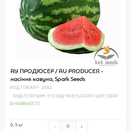
Перейти
АУ ПРОДЮСЕР / AU PRODUCER -
до
насіння кавуна, Spark Seeds
початку
галереї
КОД ТОВАРУ
2582
зображень
БУДЬТЕ ПЕРШИМ, ХТО ВІДГУКНЕТЬСЯ ПРО ЦЕЙ ТОВАР
В НАЯВНОСТІ
Grouped
0, 5 кг
product
-
+