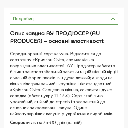
Подробиці
Опис кавуна АУ ПРОДЮСЕР (AU
PRODUCER) – основні властивості:
Середньоранній сорт кавуна. Відноситься до
сортотипу «Кримсон Світ», але має кілька
покращенних властивостей. АУ Продюсер набагато
більш транспортабельний завдяки міцній щільній кірці і
овальній форми плодів; він дуже лежкий; а ягоди на
кілька кілограм важчий і крупніше, ніж стандартний
«Крімсон Світ». Серцевина щільна, соковита і дуже
солодка (обсяг цукру 11-13%). Сорт стабільно
урожайний, стійкий до стресів і толерантний до
основних захворювань кавуна. Один з
найпопулярніших кавунів у українських виробників.
Скоростиглість:
75-80 днів (ранній).