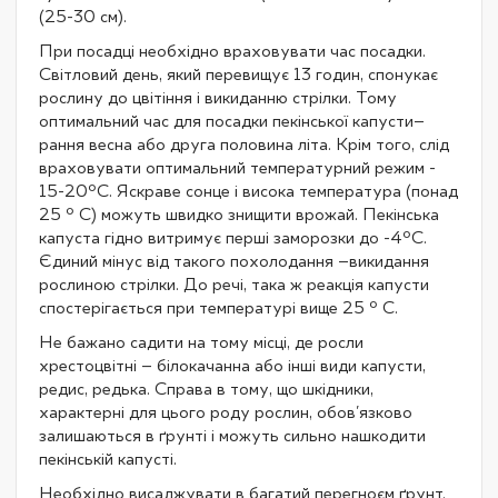
(25-30 см).
При посадці необхідно враховувати час посадки.
Світловий день, який перевищує 13 годин, спонукає
рослину до цвітіння і викиданню стрілки. Тому
оптимальний час для посадки пекінської капусти–
рання весна або друга половина літа. Крім того, слід
враховувати оптимальний температурний режим -
15-20ºС. Яскраве сонце і висока температура (понад
25 º С) можуть швидко знищити врожай. Пекінська
капуста гідно витримує перші заморозки до -4ºС.
Єдиний мінус від такого похолодання –викидання
рослиною стрілки. До речі, така ж реакція капусти
спостерігається при температурі вище 25 º С.
Не бажано садити на тому місці, де росли
хрестоцвітні – білокачанна або інші види капусти,
редис, редька. Справа в тому, що шкідники,
характерні для цього роду рослин, обов'язково
залишаються в ґрунті і можуть сильно нашкодити
пекінській капусті.
Необхідно висаджувати в багатий перегноєм ґрунт.