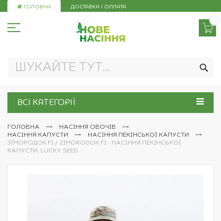
Skip
ГОЛОВНА
ДОСТАВКА І ОПЛАТА
to
Content
ПО
ВСІ КАТЕГОРІЇ
ГОЛОВНА
НАСІННЯ ОВОЧІВ
НАСІННЯ КАПУСТИ
НАСІННЯ ПЕКІНСЬКОЇ КАПУСТИ
ЗІМОРОДОК F1 / ZIMORODOK F1 - НАСІННЯ ПЕКІНСЬКОЇ
КАПУСТИ, LUCKY SEED
Перейти
до
кінця
галереї
зображень