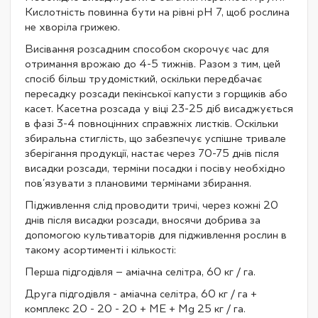
Кислотність повинна бути на рівні рН 7, щоб рослина
не хворіла грижею.
Висівання розсадним способом скорочує час для
отримання врожаю до 4-5 тижнів. Разом з тим, цей
спосіб більш трудомісткий, оскільки передбачає
пересадку розсади пекінської капусти з горщиків або
касет. Касетна розсада у віці 23-25 ​​діб висаджується
в фазі 3-4 повноцінних справжніх листків. Оскільки
збиральна стиглість, що забезпечує успішне тривале
зберігання продукції, настає через 70-75 днів після
висадки розсади, терміни посадки і посіву необхідно
пов'язувати з плановими термінами збирання.
Підживлення слід проводити тричі, через кожні 20
днів після висадки розсади, вносячи добрива за
допомогою культиваторів для підживлення рослин в
такому асортименті і кількості:
Перша підгодівля – аміачна селітра, 60 кг / га.
Друга підгодівля - аміачна селітра, 60 кг / га +
комплекс 20 - 20 - 20 + МЕ + Mg 25 кг / га.