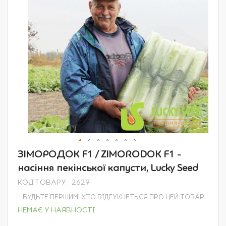
Перейти
ЗІМОРОДОК F1 / ZIMORODOK F1 -
до
насіння пекінської капусти, Lucky Seed
початку
галереї
КОД ТОВАРУ
2629
зображень
БУДЬТЕ ПЕРШИМ, ХТО ВІДГУКНЕТЬСЯ ПРО ЦЕЙ ТОВАР
НЕМАЄ У НАЯВНОСТІ