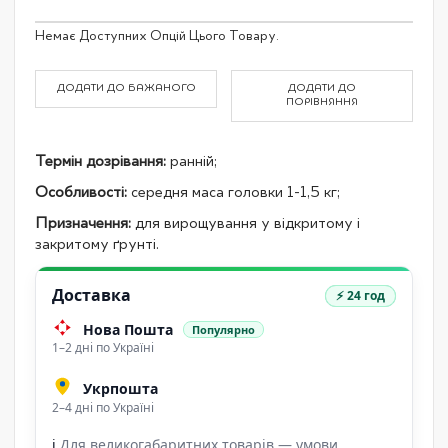
Grouped
Немає Доступних Опцій Цього Товару.
product
items
ДОДАТИ ДО БАЖАНОГО
ДОДАТИ ДО
ПОРІВНЯННЯ
Термін дозрівання:
ранній;
Особливості:
середня маса головки 1-1,5 кг;
Призначення:
для вирощування у відкритому і
закритому ґрунті.
Доставка
⚡ 24 год
Нова Пошта
Популярно
1–2 дні по Україні
Укрпошта
2–4 дні по Україні
ℹ
Для великогабаритних товарів — умови