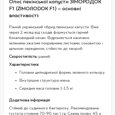
Опис пекінської капусти ЗІМОРОДОК
F1 (ZIMORODOK F1) – основні
властивості:
Ранній український гібрид пекінської капусти. Вже
через 2 місяці від сходів формується гарний
бокаловидний качан. Відрізняється насичено
зеленими зжатимі покривними листками, соковитою і
щільною серединою, стійкістю до хвороб.
Скоростиглість:
ранній.
Характеристика:
Головки циліндричної форми, зеленого кольору.
Внутрішня структура ніжна.
Середня маса головки 1-1,5 кг.
Додаткова інформація
Стійкий до судинного бактеріозу. Рекомендована
густота стояння 70-90 тис \ га. Схема посіву 45 х