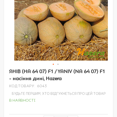
Перейти
ЯНІВ (НА 64 07) F1 / YANIV (NA 64 07) F1
до
- насіння дині, Hazera
початку
галереї
КОД ТОВАРУ
6043
зображень
БУДЬТЕ ПЕРШИМ, ХТО ВІДГУКНЕТЬСЯ ПРО ЦЕЙ ТОВАР
В НАЯВНОСТІ
Grouped