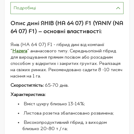
Подробиці
Опис дині ЯНІВ (НА 64 07) F1 (YANIV (NA
64 07) F1) – основні властивості:
Янів (НА 64 07) F1 - гібрид дині від компанії
"
Hazera
" ананасового типу. Середньопізній гібрид
для вирощування прямим посівом або розсадним
способом у відкритих і закритих грунтах. Реалізація
на свіжих ринках. Рекомендовано садити 8 -10 тисяч
насіння на 1 га.
Скоростиглість:
65-70 днів.
Характеристика:
Вміст цукру близько 13-14%;
Листова розетка збалансовано розвинена;
Високопродуктивний гібрид, з виходом
близько 20-80 т / га;