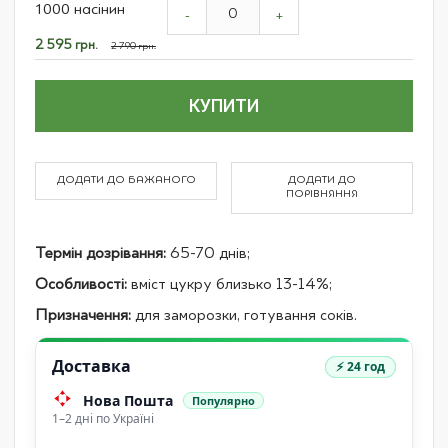
1000 насінин
product
-
+
items
Спеціальна
2 595 грн.
2 790 грн.
ціна
КУПИТИ
ДОДАТИ ДО БАЖАНОГО
ДОДАТИ ДО
ПОРІВНЯННЯ
Термін дозрівання:
65-70 днів;
Особливості:
вміст цукру близько 13-14%;
Призначення:
для заморозки, готування соків.
Доставка
⚡ 24 год
Нова Пошта
Популярно
1–2 дні по Україні