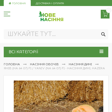
Skip
ГОЛОВНА
ДОСТАВКА І ОПЛАТА
to
Content
ПО
ВСІ КАТЕГОРІЇ
ГОЛОВНА
НАСІННЯ ОВОЧІВ
НАСІННЯ ДИНІ
ЯНІВ (НА 64 07) F1 / YANIV (NA 64 07) F1 - НАСІННЯ ДИНІ, HAZERA
Перейти
до
кінця
галереї
зображень