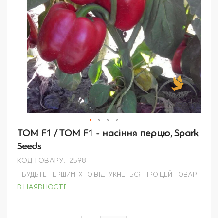
Перейти
ТОМ F1 / TOM F1 - насіння перцю, Spark
до
Seeds
початку
галереї
КОД ТОВАРУ
2598
зображень
БУДЬТЕ ПЕРШИМ, ХТО ВІДГУКНЕТЬСЯ ПРО ЦЕЙ ТОВАР
В НАЯВНОСТІ
Grouped