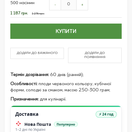
500 насінин
product
-
+
items
Спеціальна
1 187 грн.
1 276 грн.
ціна
КУПИТИ
ДОДАТИ ДО БАЖАНОГО
ДОДАТИ ДО
ПОРІВНЯННЯ
Термін дозрівання:
60 днів (ранній);
Особливості:
плоди червоного кольору, кубічної
форми, солодкі за смаком, масою 250-300 грам;
Призначення:
для кулінарії.
Доставка
⚡ 24 год
Нова Пошта
Популярно
1–2 дні по Україні