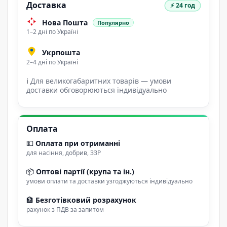
Доставка
⚡ 24 год
Нова Пошта
Популярно
1–2 дні по Україні
Укрпошта
2–4 дні по Україні
ℹ
Для великогабаритних товарів — умови
доставки обговорюються індивідуально
Оплата
💵
Оплата при отриманні
для насіння, добрив, ЗЗР
📦
Оптові партії (крупа та ін.)
умови оплати та доставки узгоджуються індивідуально
🏦
Безготівковий розрахунок
рахунок з ПДВ за запитом