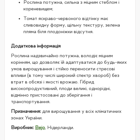
Рослина потужна, сильна з міцним стеблом і
кореневищем;
Томат яскраво-червоного відтінку має
сливовидну форму, щільну текстуру, зелена
пляма біля плодоніжки відсутня.
Додаткова інформація
Рослина надзвичайно потужна, володіє міцним
корінням, що дозволяє їй адаптуватися до будь-яких
умов вирощування і стійко переносити стресові
впливи (в тому числі широкий спектр хвороб) без
втрат в обсязі і якості врожаю. Гібрид
високопродуктивний, плоди великі, однорідні,
відмінно пристосовані до зберігання і
транспортування.
Призначення:
для вирощування у всіх кліматичних
зонах України.
Виробник:
Bejo
, Нідерланди.