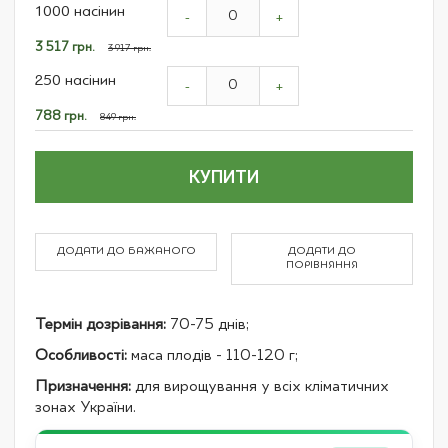
1000 насінин
product
-
+
items
Спеціальна
3 517 грн.
3 917 грн.
ціна
250 насінин
-
+
Спеціальна
788 грн.
849 грн.
ціна
КУПИТИ
ДОДАТИ ДО БАЖАНОГО
ДОДАТИ ДО
ПОРІВНЯННЯ
Термін дозрівання:
70-75 днів;
Особливості:
маса плодів - 110-120 г;
Призначення:
для вирощування у всіх кліматичних
зонах України.