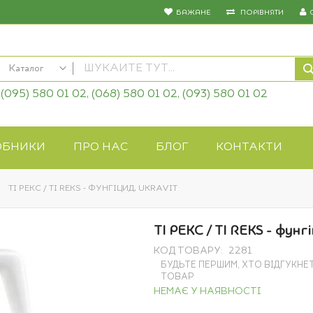
БАЖАНЕ
ПОРІВНЯТИ
Каталог
(095) 580 01 02, (068) 580 01 02, (093) 580 01 02
КАТАЛОГ
Насіння овочів
Насіння квітів
ОБНИКИ
ПРО НАС
БЛОГ
КОНТАКТИ
Добрива
Засоби захисту
ТІ РЕКС / TI REKS - ФУНГІЦИД, UKRAVIT
Біопрепарати
Газонна трава
ТІ РЕКС / TI REKS - фунгі
Системи поливу
КОД ТОВАРУ
2281
Укривні матеріали
БУДЬТЕ ПЕРШИМ, ХТО ВІДГУКНЕ
Товари для дому
ТОВАР
НЕМАЄ У НАЯВНОСТІ
Крупи оптом