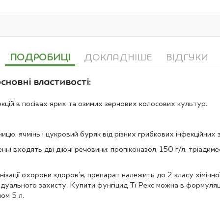
ПОДРОБИЦІ
ДОКЛАДНІШЕ
ВІДГУКИ
основні властивості:
екцій в посівах ярих та озимих зернових колосових культур.
ицю, ячмінь і цукровий буряк від різних грибкових інфекційних
ні входять дві діючі речовини: пропіконазол, 150 г/л, тріадим
анізації охорони здоров'я, препарат належить до 2 класу хіміч
ідуального захисту. Купити фунгіцид Ті Рекс можна в формуляці
ом 5 л.