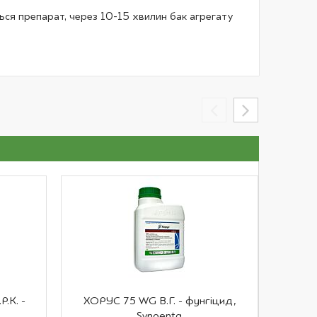
ься препарат, через 10-15 хвилин бак агрегату
.К. -
ХОРУС 75 WG В.Г. - фунгіцид,
АНТИСА
Syngenta