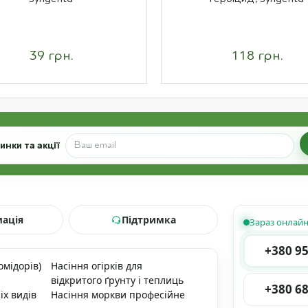
39 грн.
118 грн.
нки та акції
мація
Підтримка
Зараз онлай
+380 95
омідорів)
Насіння огірків для
відкритого ґрунту і теплиць
+380 68
іх видів
Насіння моркви професійне