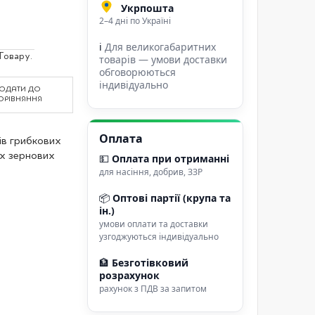
Укрпошта
2–4 дні по Україні
ℹ
Для великогабаритних
Товару.
товарів — умови доставки
обговорюються
індивідуально
ОДАТИ ДО
ОРІВНЯННЯ
Оплата
ів грибкових
их зернових
💵
Оплата при отриманні
для насіння, добрив, ЗЗР
📦
Оптові партії (крупа та
ін.)
умови оплати та доставки
узгоджуються індивідуально
🏦
Безготівковий
розрахунок
рахунок з ПДВ за запитом