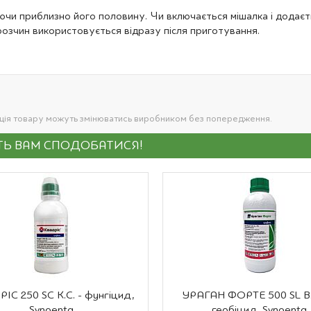
ючи приблизно його половину. Чи включається мішалка і додаєт
озчин використовується відразу після приготування.
ація товару можуть змінюватись виробником без попередження.
УТЬ ВАМ СПОДОБАТИСЯ!
ІС 250 SC К.С. - фунгіцид,
УРАГАН ФОРТЕ 500 SL В.Р
Syngenta
гербіцид, Syngenta