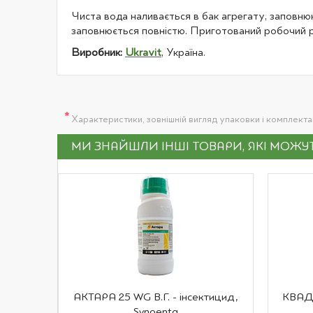
Чиста вода наливається в бак агрегату, заповню
заповнюється повністю. Приготований робочий р
Виробник:
Ukravit
, Україна.
*
Характеристики, зовнішній вигляд упаковки і комплект
МИ ЗНАЙШЛИ ІНШІ ТОВАРИ, ЯКІ МОЖ
АКТАРА 25 WG В.Г. - інсектицид,
КВАДР
Syngenta