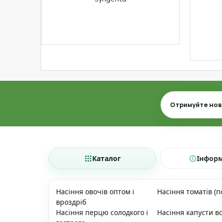
Email
Отримуйте нови
Каталог
Інфор
Насіння овочів оптом і
Насіння томатів (п
вроздріб
Насіння перцю солодкого і
Насіння капусти вс