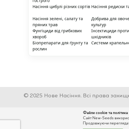
гострого
Насіння цибулі різних сортів
Насіння редиски т
Насіння зелені, салату та
Добрива для овоч
пряних трав
культур
Фунгіциди від грибкових
Інсектициди прот
хвороб
шкідників
Біопрепарати для ґрунту та
Системи крапельн
рослин
© 2025 Нове Насіння. Всі права захищ
Файли cookie та політика
Сайт New-Seeds використо
Продовжуючи переглядати