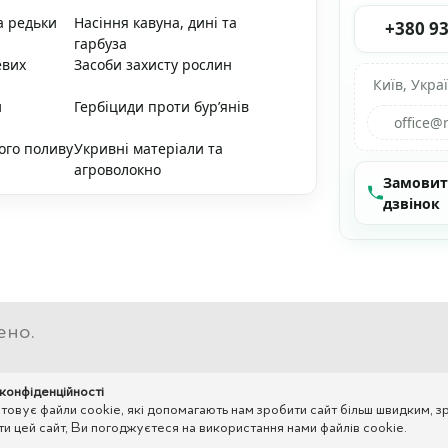
а редьки
Насіння кавуна, дині та
+380 93
гарбуза
евих
Засоби захисту рослин
Київ, Укра
и
Гербіциди проти бур’янів
office@
ого поливу
Укривні матеріали та
агроволокно
Замови
дзвінок
ено.
 конфіденційності
вує файли cookie, які допомагають нам зробити сайт більш швидким, зр
 цей сайт, Ви погоджуєтеся на використання нами файлів cookie.