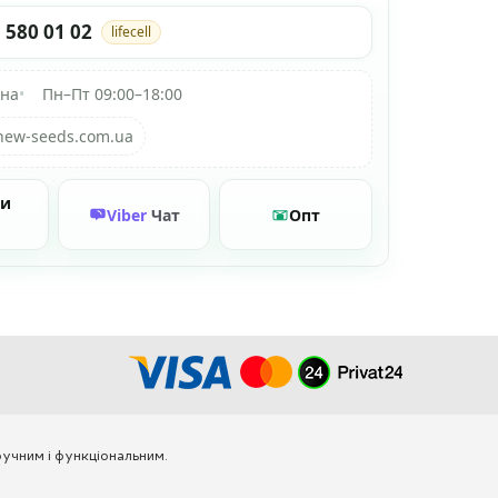
 580 01 02
lifecell
їна
•
Пн–Пт 09:00–18:00
new-seeds.com.ua
ти
Viber
Чат
Опт
учним і функціональним.