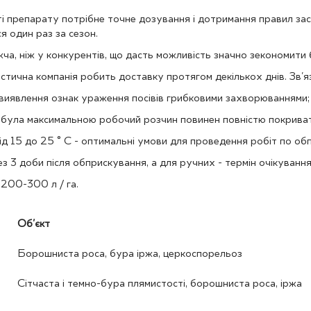
і препарату потрібне точне дозування і дотримання правил за
 один раз за сезон.
жча, ніж у конкурентів, що дасть можливість значно зекономити
істична компанія робить доставку протягом декількох днів. Зв'
 виявлення ознак ураження посівів грибковими захворюваннями;
 була максимальною робочий розчин повинен повністю покрива
ід 15 до 25 ° С - оптимальні умови для проведення робіт по об
 3 доби після обприскування, а для ручних - термін очікуванн
200-300 л / га.
Об'єкт
Борошниста роса, бура іржа, церкоспорельоз
Сітчаста і темно-бура плямистості, борошниста роса, іржа