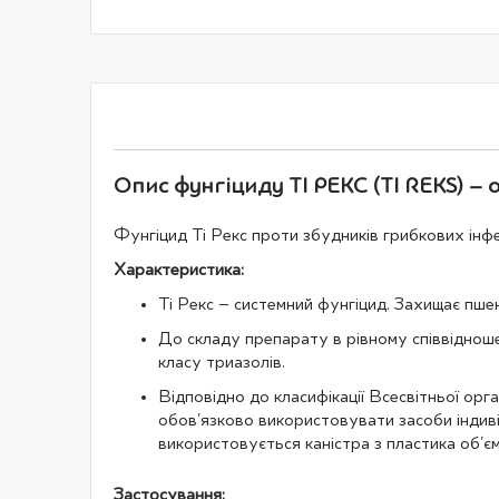
галереї
зображень
Опис фунгіциду ТІ РЕКС (TI REKS) – 
Фунгіцид Ті Рекс проти збудників грибкових інф
Характеристика:
Ті Рекс – системний фунгіцид. Захищає пшен
До складу препарату в рівному співвідношен
класу триазолів.
Відповідно до класифікації Всесвітньої орг
обов'язково використовувати засоби індив
використовується каністра з пластика об'єм
Застосування: