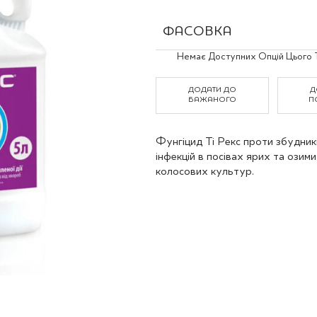
Польові культури
ФАСОВКА
Grouped
Немає Доступних Опцій Цього 
product
items
ДОДАТИ ДО
Д
БАЖАНОГО
П
Фунгіцид Ті Рекс проти збудник
інфекцій в посівах ярих та озим
колосових культур.