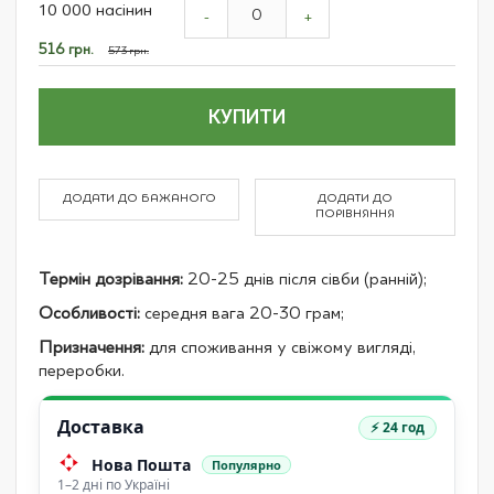
10 000 насінин
product
-
+
items
Спеціальна
516 грн.
573 грн.
ціна
КУПИТИ
ДОДАТИ ДО БАЖАНОГО
ДОДАТИ ДО
ПОРІВНЯННЯ
Термін дозрівання:
20-25 днів після сівби (ранній);
Особливості:
середня вага 20-30 грам;
Призначення:
для споживання у свіжому вигляді,
переробки.
Доставка
⚡ 24 год
Нова Пошта
Популярно
1–2 дні по Україні