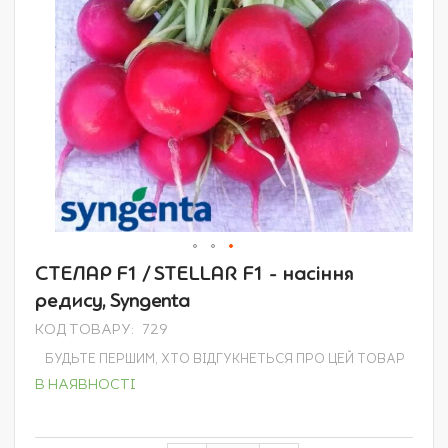
Перейти
СТЕЛАР F1 / STELLAR F1 - насіння
до
редису, Syngenta
початку
галереї
КОД ТОВАРУ
729
зображень
БУДЬТЕ ПЕРШИМ, ХТО ВІДГУКНЕТЬСЯ ПРО ЦЕЙ ТОВАР
В НАЯВНОСТІ
Grouped