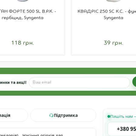
АН ФОРТЕ 500 SL В.Р.К. -
КВАДРІС 250 SC К.С. - фун
гербіцид, Syngenta
Syngenta
118 грн.
39 грн.
нки та акції
мація
Підтримка
Пишіть нам —
+380 95
омідорів)
Насіння огірків для