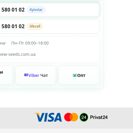
 580 01 02
Kyivstar
 580 01 02
lifecell
їна
•
Пн–Пт 09:00–18:00
new-seeds.com.ua
ти
Viber
Чат
Опт