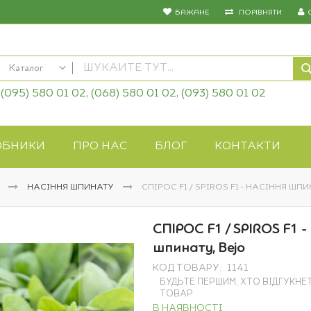
БАЖАНЕ
ПОРІВНЯТИ
Каталог
(095) 580 01 02, (068) 580 01 02, (093) 580 01 02
КАТАЛОГ
Насіння овочів
Насіння квітів
ОБНИКИ
ПРО НАС
БЛОГ
КОНТАКТИ
Добрива
Засоби захисту
І
НАСІННЯ ШПИНАТУ
СПІРОС F1 / SPIROS F1 - НАСІННЯ ШПИ
Біопрепарати
Газонна трава
СПІРОС F1 / SPIROS F1 -
Системи поливу
шпинату, Bejo
Укривні матеріали
КОД ТОВАРУ
1141
Товари для дому
БУДЬТЕ ПЕРШИМ, ХТО ВІДГУКНЕ
Крупи оптом
ТОВАР
В НАЯВНОСТІ