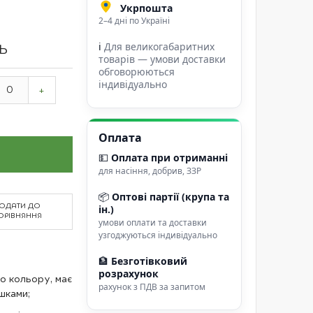
Укрпошта
2–4 дні по Україні
ℹ
Для великогабаритних
ТЬ
товарів — умови доставки
обговорюються
індивідуально
+
Оплата
💵
Оплата при отриманні
для насіння, добрив, ЗЗР
📦
Оптові партії (крупа та
ОДАТИ ДО
ін.)
ОРІВНЯННЯ
умови оплати та доставки
узгоджуються індивідуально
🏦
Безготівковий
розрахунок
о кольору, має
рахунок з ПДВ за запитом
шками;