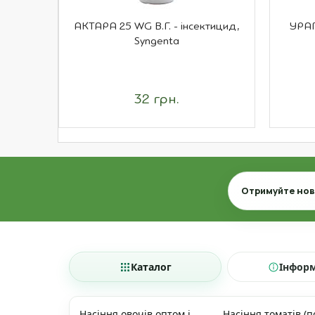
АКТАРА 25 WG В.Г. - інсектицид,
УРАГ
Syngenta
32 грн.
Email
Отримуйте нови
Каталог
Інфор
Насіння овочів оптом і
Насіння томатів (п