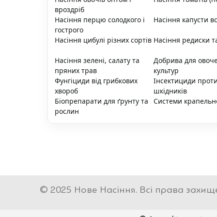
вроздріб
Насіння перцю солодкого і
Насіння капусти вс
гострого
Насіння цибулі різних сортів
Насіння редиски т
Насіння зелені, салату та
Добрива для овоч
пряних трав
культур
Фунгіциди від грибкових
Інсектициди прот
хвороб
шкідників
Біопрепарати для ґрунту та
Системи крапельн
рослин
© 2025 Нове Насіння. Всі права захищ