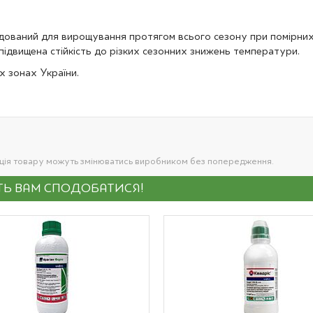
ндований для вирощування протягом всього сезону при помірни
 підвищена стійкість до різких сезонних знижень температури.
х зонах України.
ація товару можуть змінюватись виробником без попередження.
УТЬ ВАМ СПОДОБАТИСЯ!