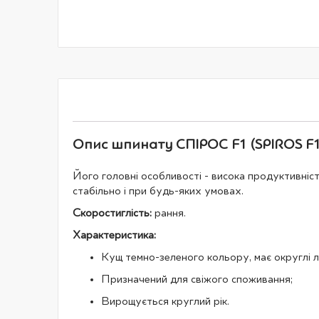
галереї
зображень
Опис шпинату СПІРОС F1 (SPIROS F1)
Його головні особливості - висока продуктивність
стабільно і при будь-яких умовах.
Скоростиглість:
рання.
Характеристика:
Кущ темно-зеленого кольору, має округлі 
Призначений для свіжого споживання;
Вирощується круглий рік.