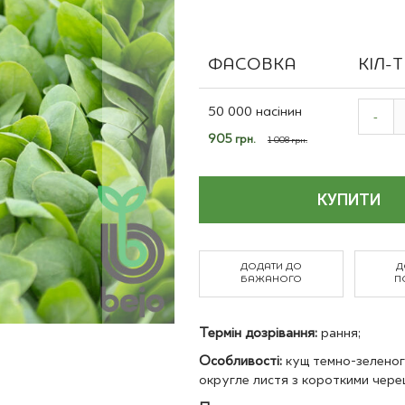
Польові культури
ФАСОВКА
КІЛ-
Grouped
product
50 000 насінин
-
items
Спеціальна
905 грн.
1 008 грн.
ціна
КУПИТИ
ДОДАТИ ДО
Д
БАЖАНОГО
П
Термін дозрівання:
рання;
Особливості:
кущ темно-зеленог
округле листя з короткими чере