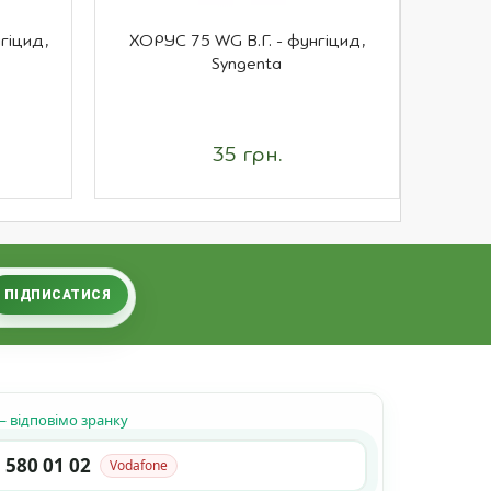
гіцид,
ХОРУС 75 WG В.Г. - фунгіцид,
АНТИСА
Syngenta
35 грн.
ПІДПИСАТИСЯ
 відповімо зранку
 580 01 02
Vodafone